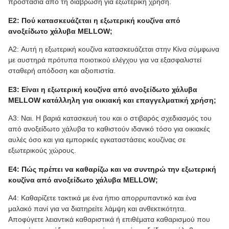
προστασία από τη διάβρωση για εξωτερική χρήση.
Ε2: Πού κατασκευάζεται η εξωτερική κουζίνα από
ανοξείδωτο χάλυβα MELLOW;
A2: Αυτή η εξωτερική κουζίνα κατασκευάζεται στην Κίνα σύμφωνα
με αυστηρά πρότυπα ποιοτικού ελέγχου για να εξασφαλιστεί
σταθερή απόδοση και αξιοπιστία.
Ε3: Είναι η εξωτερική κουζίνα από ανοξείδωτο χάλυβα
MELLOW κατάλληλη για οικιακή και επαγγελματική χρήση;
Α3: Ναι. Η βαριά κατασκευή του και ο στιβαρός σχεδιασμός του
από ανοξείδωτο χάλυβα το καθιστούν ιδανικό τόσο για οικιακές
αυλές όσο και για εμπορικές εγκαταστάσεις κουζίνας σε
εξωτερικούς χώρους.
Ε4: Πώς πρέπει να καθαρίζω και να συντηρώ την εξωτερική
κουζίνα από ανοξείδωτο χάλυβα MELLOW;
A4: Καθαρίζετε τακτικά με ένα ήπιο απορρυπαντικό και ένα
μαλακό πανί για να διατηρείτε λάμψη και ανθεκτικότητα.
Αποφύγετε λειαντικά καθαριστικά ή επιθέματα καθαρισμού που