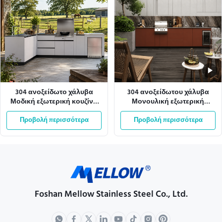
304 ανοξείδωτο χάλυβα
304 ανοξείδωτου χάλυβα
Μοδική εξωτερική κουζίνα
Μονουλική εξωτερική
με αντοχή στις καιρικές
κουζίνα BBQ για χρήση σε
Προβολή περισσότερα
συνθήκες
Προβολή περισσότερα
κλαμπ-house
Foshan Mellow Stainless Steel Co., Ltd.