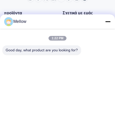
προϊόντα
Σχετικά με εμάς
Mellow
Σχεδιάγραμμα επιχείρησης
Γύρος εργοστασίων
1:22 PM
Ποιοτικός έλεγχος
Περιπτώσεις
Good day, what product are you looking for?
Μπλογκ
Ειδήσεις
Πάρτε μια δωρεάν
προσφορά
Τηλ.:
+86 13392232932
Ηλεκτρονικό ταχυδρομείο:
info@mellowsteel.com
Διεύθυνση: Xinbao Plaza, Tiancheng Rd, Shunde District, Foshan,
Guangdong Province, China, 528041