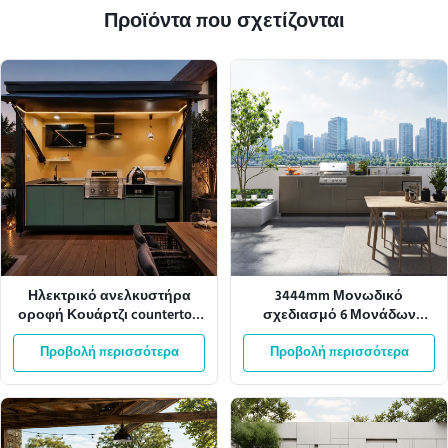
Προϊόντα που σχετίζονται
Ηλεκτρικό ανελκυστήρα
3444mm Μονωδικό
οροφή Κουάρτζι countertop
σχεδιασμό 6 Μονάδων
εξωτερική κουζίνα ντουλάπι
Γραφείο Σκεπή Εξωτερική
Προβολή περισσότερα
αλουμινίου
Προβολή περισσότερα
κουζίνα