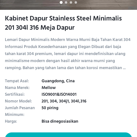
Kabinet Dapur Stainless Steel Minimalis
201 304l 316 Meja Dapur
Lemari Dapur Minimalis Modern Warna Murni Baja Tahan Karat 304
Informasi Produk Kesederhanaan yang Elegan Dibuat dari baja
tahan karat 304 premium, lemari dapur ini mendefinisikan ulang
minimalisme modern dengan hasil akhir warna murni yang
ramping. Bahan yang tahan lama dan tahan korosi memastikan ...
Tempat Asal:
Guangdong, Cina
Nama Merek:
Mellow
Sertifikasi:
ISO9001&ISO14001
Nomor Model:
201, 304, 304j1, 304l,316
Jumlah Pesanan
50 piring
Minimum:
Harga:
Bisa dinegosiasikan