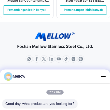
Mobile Bar Counter untuk
Steel Padat 304SS 316SS
kantor eksekutif
Berbentuk L
Pemandangan lebih banyak
Pemandangan lebih banyak
Foshan Mellow Stainless Steel Co., Ltd.
Produk
Tentang Kami
Mellow
Profil Perusahaan
Tur Pabrik
7:17 PM
Kontrol Kualitas
Good day, what product are you looking for?
Kasus-kasus