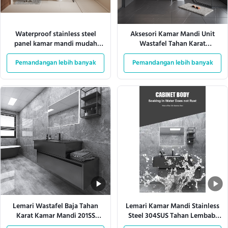
Waterproof stainless steel
Aksesori Kamar Mandi Unit
panel kamar mandi mudah
Wastafel Tahan Karat
dibersihkan ASTM Standar
Menawarkan Manfaat Tahan
tahan korosi tahan lama dan
Pemandangan lebih banyak
Pemandangan lebih banyak
Karat Jangka Panjang dan
untuk institusional
Dekorasi Kamar Mandi yang
Bergaya
Lemari Wastafel Baja Tahan
Lemari Kamar Mandi Stainless
Karat Kamar Mandi 201SS
Steel 304SUS Tahan Lembab,
Cermin Penyimpanan Dipasang
Wastafel