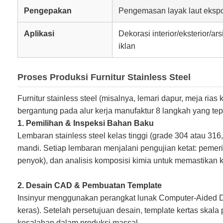
Pengepakan
Pengemasan layak laut ekspo
Aplikasi
Dekorasi interior/eksterior/ars
iklan
Proses Produksi Furnitur Stainless Steel
Furnitur stainless steel (misalnya, lemari dapur, meja r
bergantung pada alur kerja manufaktur 8 langkah yang tep
1. Pemilihan & Inspeksi Bahan Baku
Lembaran stainless steel kelas tinggi (grade 304 atau 316,
mandi. Setiap lembaran menjalani pengujian ketat: peme
penyok), dan analisis komposisi kimia untuk memastikan 
2. Desain CAD & Pembuatan Template
Insinyur menggunakan perangkat lunak Computer-Aided D
keras). Setelah persetujuan desain, template kertas skal
kesalahan dalam produksi massal.