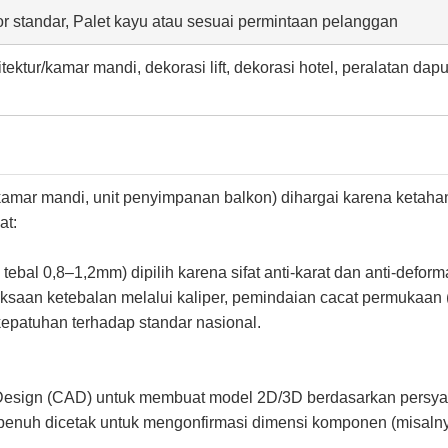
r standar, Palet kayu atau sesuai permintaan pelanggan
itektur/kamar mandi, dekorasi lift, dekorasi hotel, peralatan dapu
ias kamar mandi, unit penyimpanan balkon) dihargai karena keta
at:
 tebal 0,8–1,2mm) dipilih karena sifat anti-karat dan anti-defo
riksaan ketebalan melalui kaliper, pemindaian cacat permukaa
kepatuhan terhadap standar nasional.
esign (CAD) untuk membuat model 2D/3D berdasarkan persyarat
a penuh dicetak untuk mengonfirmasi dimensi komponen (misaln