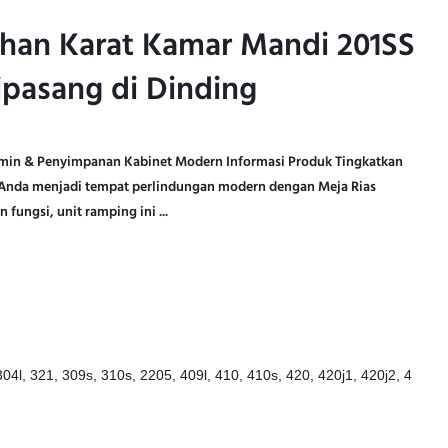
ahan Karat Kamar Mandi 201SS
ahan Karat Kamar Mandi 201SS
pasang di Dinding
pasang di Dinding
ermin & Penyimpanan Kabinet Modern Informasi Produk Tingkatkan
nda menjadi tempat perlindungan modern dengan Meja Rias
 fungsi, unit ramping ini ...
304l, 321, 309s, 310s, 2205, 409l, 410, 410s, 420, 420j1, 420j2, 4