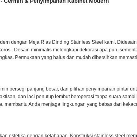
l - Cermin & Penyimpanan Kabinet Modern
n dengan Meja Rias Dinding Stainless Steel kami. Didesain un
n korosi. Desain minimalis melengkapi dekorasi apa pun, seme
ringkas. Permukaan yang halus dan mudah dibersihkan memast
ermin persegi panjang besar, dan pilihan penyimpanan pintar un
ktisan, dan laci penutup lembut beroperasi tanpa suara sam
 membantu Anda menjaga lingkungan yang bebas dari kekacauan
n estetika dengan ketahanan. Konstruksi stainless steel mem