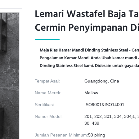
Lemari Wastafel Baja T
Lemari Wastafel Baja T
Cermin Penyimpanan Di
Cermin Penyimpanan Di
Meja Rias Kamar Mandi Dinding Stainless Steel - C
Pengalaman Kamar Mandi Anda Ubah kamar mandi A
Dinding Stainless Steel kami. Didesain untuk gaya dan
Tempat Asal:
Guangdong, Cina
Nama Merek:
Mellow
Sertifikasi:
ISO9001&ISO14001
Nomor Model:
201, 202, 301, 304, 304j1, 
30, 439
Jumlah Pesanan Minimum:
50 piring