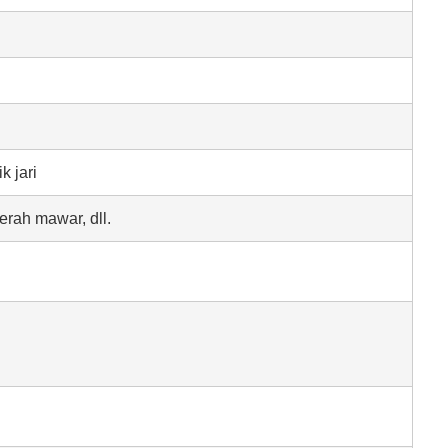
k jari
rah mawar, dll.