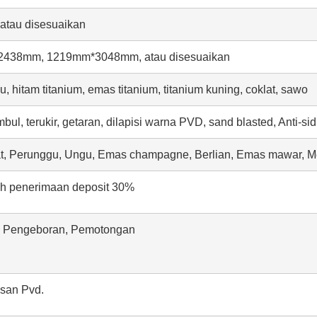
tau disesuaikan
438mm, 1219mm*3048mm, atau disesuaikan
hitam titanium, emas titanium, titanium kuning, coklat, sawo
mbul, terukir, getaran, dilapisi warna PVD, sand blasted, Anti-sidi
lat, Perunggu, Ungu, Emas champagne, Berlian, Emas mawar, Me
lah penerimaan deposit 30%
 Pengeboran, Pemotongan
isan Pvd.