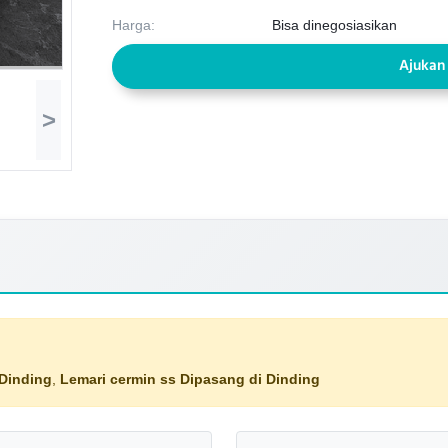
Harga:
Bisa dinegosiasikan
Ajukan
>
 Dinding
,
Lemari cermin ss Dipasang di Dinding