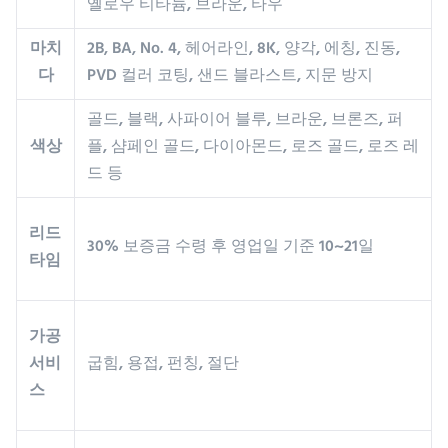
옐로우 티타늄, 브라운, 타우
마치
2B, BA, No. 4, 헤어라인, 8K, 양각, 에칭, 진동,
다
PVD 컬러 코팅, 샌드 블라스트, 지문 방지
골드, 블랙, 사파이어 블루, 브라운, 브론즈, 퍼
색상
플, 샴페인 골드, 다이아몬드, 로즈 골드, 로즈 레
드 등
리드
30% 보증금 수령 후 영업일 기준 10~21일
타임
가공
서비
굽힘, 용접, 펀칭, 절단
스