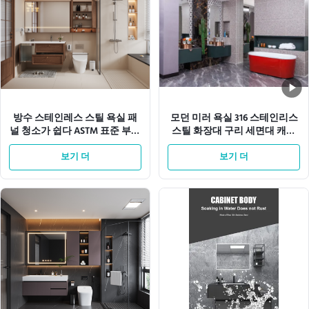
방수 스테인레스 스틸 욕실 패
모던 미러 욕실 316 스테인리스
널 청소가 쉽다 ASTM 표준 부패
스틸 화장대 구리 세면대 캐비
저항성 내구성 및 기관용
닛
보기 더
보기 더