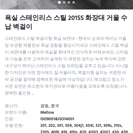
욕실 스테인리스 스틸 201SS 화장대 거울 수
납 벽걸이
스테인레스 스틸 벽걸이형 욕실 세면대 - 현대식 싱크대 캐비닛 거울
및 보관함 제품정보 욕실 경험을 향상시키세요 스테인레스 스틸 벽걸
이 세면대를 사용하여 욕실을 현대적인 안식처로 바꿔보세요. 스타일
과 기능을 모두 고려하여 설계된 이 세련된 장치는 녹과 부식에 강한
내구성이 뛰어난 스테인리스 스틸 프레임을 갖추고 있습니다. 미니멀
한 디자인은 어떤 장식에도 잘 어울리며, 벽걸이형 설치는 귀중한 바
닥 공간을 절약해 컴팩트한 욕실에 이상적입니다. 매끄럽고 청소가
쉬운 표면은 최소한의 유지관리로 아름다움을 오래도록 보장합니다.
완벽한 올인원 ...
원산지:
광동, 중국
브랜드 이름:
Mellow
인증:
ISO9001&ISO14001
모델 번호:
201, 202, 301, 304, 304j1, 304l, 321, 309s, 310s,
2205, 409l, 410, 410s, 420, 420j1, 420j2, 430, 439