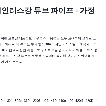
스테인리스강 튜브 파이프 - 가정
스테인리스강 튜브 파이프 - 가정
를 위한 고품질 제품정보 내구성과 다용성을 모두 고려하여 설계된 고
드하세요. 이 튜브는 부식 방지 304 스테인리스 스틸로 제작되어 까
 매끄럽고 세련된 마감으로 구조적 무결성과 미적 매력을 모두 제공
하는 경우 이 사각 튜브는 전문적인 결과에 필요한 강도와 신뢰성을 제
 이 튜브는 ...
304l, 321, 309s, 310s, 2205, 409l, 410, 410s, 420, 420j1, 420j2, 4