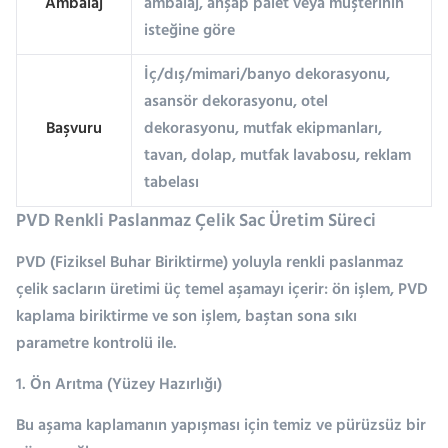
Ambalaj
ambalaj, ahşap palet veya müşterinin
isteğine göre
İç/dış/mimari/banyo dekorasyonu,
asansör dekorasyonu, otel
Başvuru
dekorasyonu, mutfak ekipmanları,
tavan, dolap, mutfak lavabosu, reklam
tabelası
PVD Renkli Paslanmaz Çelik Sac Üretim Süreci
PVD (Fiziksel Buhar Biriktirme) yoluyla renkli paslanmaz
çelik sacların üretimi üç temel aşamayı içerir: ön işlem, PVD
kaplama biriktirme ve son işlem, baştan sona sıkı
parametre kontrolü ile.
1. Ön Arıtma (Yüzey Hazırlığı)
Bu aşama kaplamanın yapışması için temiz ve pürüzsüz bir