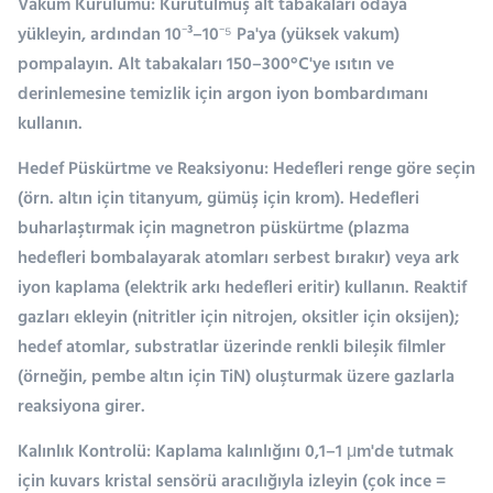
Vakum Kurulumu: Kurutulmuş alt tabakaları odaya
yükleyin, ardından 10⁻³–10⁻⁵ Pa'ya (yüksek vakum)
pompalayın. Alt tabakaları 150–300°C'ye ısıtın ve
derinlemesine temizlik için argon iyon bombardımanı
kullanın.
Hedef Püskürtme ve Reaksiyonu: Hedefleri renge göre seçin
(örn. altın için titanyum, gümüş için krom). Hedefleri
buharlaştırmak için magnetron püskürtme (plazma
hedefleri bombalayarak atomları serbest bırakır) veya ark
iyon kaplama (elektrik arkı hedefleri eritir) kullanın. Reaktif
gazları ekleyin (nitritler için nitrojen, oksitler için oksijen);
hedef atomlar, substratlar üzerinde renkli bileşik filmler
(örneğin, pembe altın için TiN) oluşturmak üzere gazlarla
reaksiyona girer.
Kalınlık Kontrolü: Kaplama kalınlığını 0,1–1 μm'de tutmak
için kuvars kristal sensörü aracılığıyla izleyin (çok ince =