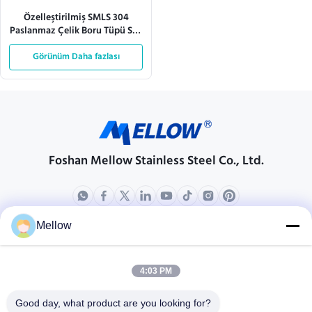
Özelleştirilmiş SMLS 304
Paslanmaz Çelik Boru Tüpü Saç
Çizgisi BA Kaplama
Görünüm Daha fazlası
Foshan Mellow Stainless Steel Co., Ltd.
Mellow
Ürünler
Bizim Hakkımızda
Şirket Profili
4:03 PM
Fabrika turu
Good day, what product are you looking for?
Kalite Kontrolü