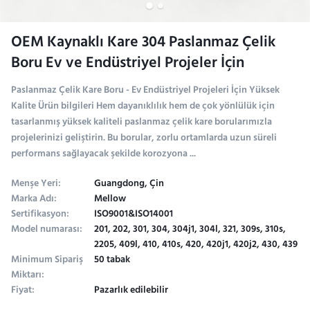
OEM Kaynaklı Kare 304 Paslanmaz Çelik
Boru Ev ve Endüstriyel Projeler İçin
Paslanmaz Çelik Kare Boru - Ev Endüstriyel Projeleri İçin Yüksek
Kalite Ürün bilgileri Hem dayanıklılık hem de çok yönlülük için
tasarlanmış yüksek kaliteli paslanmaz çelik kare borularımızla
projelerinizi geliştirin. Bu borular, zorlu ortamlarda uzun süreli
performans sağlayacak şekilde korozyona ...
Menşe Yeri:
Guangdong, Çin
Marka Adı:
Mellow
Sertifikasyon:
ISO9001&ISO14001
Model numarası:
201, 202, 301, 304, 304j1, 304l, 321, 309s, 310s,
2205, 409l, 410, 410s, 420, 420j1, 420j2, 430, 439
Minimum Sipariş
50 tabak
Miktarı:
Fiyat:
Pazarlık edilebilir