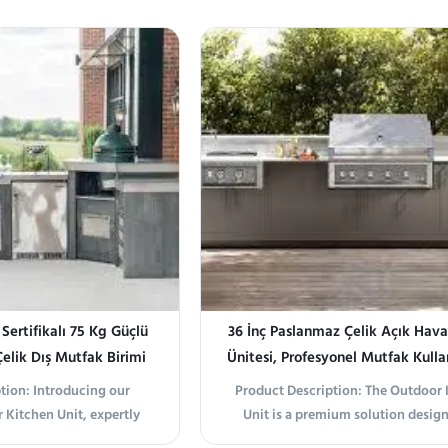
eel Sword Gray Outdoor
Transform your backyard into
, all-in-one BBQ grill
entertainment hub with this all-
to elevate your outdoor
outdoor kitchen island. Crafted
e. Crafted with durable
premium 304 stainless steel, it o
nless steel ...
exceptional durability ...
ertifikalı 75 Kg Güçlü
36 İnç Paslanmaz Çelik Açık Hav
elik Dış Mutfak Birimi
Ünitesi, Profesyonel Mutfak Kulla
Dahili Izgaralı
tion: Introducing our
Product Description: The Outdoor 
Kitchen Unit, expertly
Unit is a premium solution design
te your outdoor cooking
those who love to combine the j