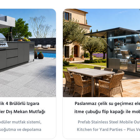
i ve yapısal stabilite
Designed for rooftop gardens, roof 
nıf 304 paslanmaz çelikten
and outdoor living environments
tilmiştir.
modular outdoor kitchen system p
flexible configuration options for dif
k 4 Brülörlü Izgara
Paslanmaz çelik su geçirmez ele
er Dış Mekan Mutfağı
itme çubuğu flip kapağı ile mob
hava mutfağı
düler mutfak sistemi,
Prefab Stainless Steel Mobile O
 soğutma ve depolama
Kitchen for Yard Parties – Plus V
 düzende birleştirir. 4290
Product Overview Pre-enginee