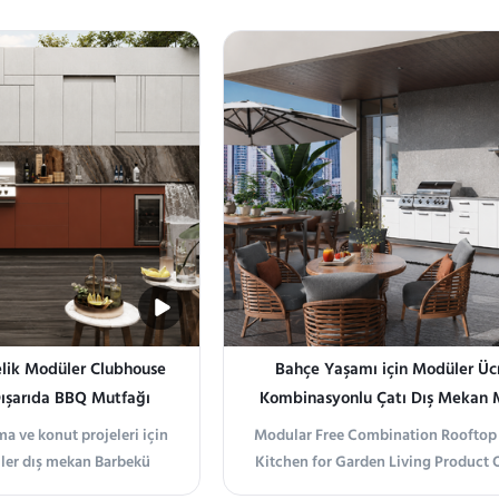
mları için tasarlanmıştır.
yıkama, soğutma, hazırlama ve d
, depolama, soğutma,
işlevlerini entegre ederek çalışan
h hazırlığını birleştirir.
ziyaretçiler için pratik bir açık ha
ortamı yaratır.
lik Modüler Clubhouse
Bahçe Yaşamı için Modüler Ücr
Dışarıda BBQ Mutfağı
Kombinasyonlu Çatı Dış Mekan 
a ve konut projeleri için
Modular Free Combination Rooftop
ler dış mekan Barbekü
Kitchen for Garden Living Product 
dış ortamlarda güvenilir
Flexible Configuration for Rooftop 