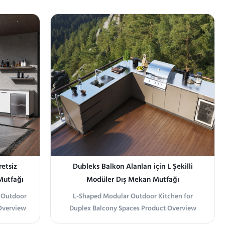
epolama
ve açık hava yemek alanları için
lar ve
tasarlanmıştır. L şeklindeki konfigürasyon,
va yemeği
lavabo dolaplarını, çekmeceli dolapları,
depolama dolaplarını, ocak dolaplarını ve
buzdolabı modülünü birleştirebilir
etsiz
Dubleks Balkon Alanları için L Şekilli
Mutfağı
Modüler Dış Mekan Mutfağı
 Outdoor
L-Shaped Modular Outdoor Kitchen for
Overview
Duplex Balcony Spaces Product Overview
Projects
Optimized for Duplex Balcony Layouts