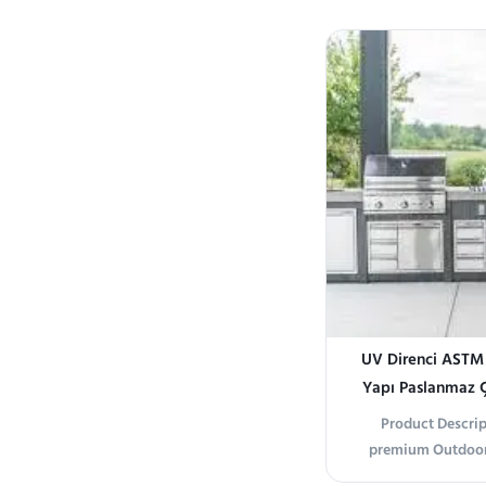
the Stainless St
Kitchen—a premium
station designed 
cooking experienc
304 stai
UV Direnci ASTM S
Yapı Paslanmaz Ç
Product Descrip
premium Outdoor 
designed to eleva