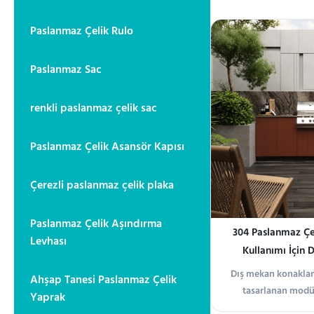
konut ve ticari orta
Pişirme, yıkama
Paslanmaz Çelik Rulo
aydınlatma ve tezga
Paslanmaz Sac
renkli paslanmaz çelik sac
Paslanmaz Çelik Asansör Kapısı
Çerezli paslanmaz çelik plaka
Paslanmaz Çelik Aşındırma
304 Paslanmaz Çe
Levhası
Kullanımı İçin 
Dış mekan konaklam
Ahşap Tanesi Paslanmaz Çelik
tasarlanan modü
Yaprak
mutfağı, nemli ve 