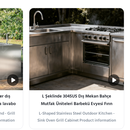
le and
Living Transform your patio or garden into a
yard or
culinary retreat with our Stainless Steel
nes a
Outdoor Kitchen Island. Crafted for
 crafted
durability and style, this all-in-one station ...
er dış
L Şeklinde 304SUS Dış Mekan Bahçe
a lavabo
Mutfak Üniteleri Barbekü Evyesi Fırın
Izgara Dolabı
d - Grill
L-Shaped Stainless Steel Outdoor Kitchen -
formation
Sink Oven Grill Cabinet Product information
Island
Elevate your backyard experience with the L-