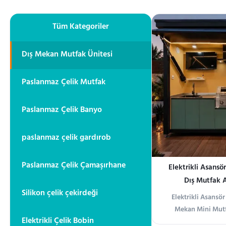
Tüm Kategoriler
Dış Mekan Mutfak Ünitesi
Paslanmaz Çelik Mutfak
Paslanmaz Çelik Banyo
paslanmaz çelik gardırob
Paslanmaz Çelik Çamaşırhane
Elektrikli Asansö
Dış Mutfak 
Silikon çelik çekirdeği
Elektrikli Asansö
Mekan Mini Mut
Elektrikli Çelik Bobin
Avrupa ve Kuzey 