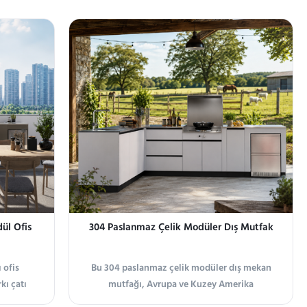
ül Ofis
304 Paslanmaz Çelik Modüler Dış Mutfak
 ofis
Bu 304 paslanmaz çelik modüler dış mekan
kı çatı
mutfağı, Avrupa ve Kuzey Amerika
şirme,
pazarlarındaki çiftlikler, bahçeler, verandalar