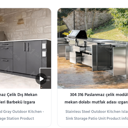
er White Transform your
Stainless Steel Kitchen, a versati
linary oasis with the KQ-
sustainable addition to your back
n. Crafted from premium
patio. This all-in-one unit combi
l, this unit combines ...
durable grill and a functional sink,
from high-quality ...
maz Çelik Dış Mekan
304 316 Paslanmaz çelik modül
eri Barbekü Izgara
mekan dolabı mutfak adası ızgar
onu Barbekü Üniteleri
üniteleri
rd Gray Outdoor Kitchen -
Stainless Steel Outdoor Kitchen Islan
ODM
rage Station Product
Sink Storage Patio Unit Product in
ct Overview Introducing
Stainless Steel Outdoor Kitchen 