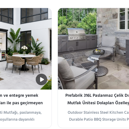
yon, villa bahçelerinde,
Engineering Integration: This prod
uz kenarındaki alanlarda
fully integrated mobile outdoor 
hazırlama ve pişirme için
island specifically engineered for
ş akışı oluşturur.
intensity, all-weather catering in
farmsteads and eco...
ım ve entegre yemek
Prefabrik 316L Paslanmaz Çelik D
arı ile pas geçirmeyen
Mutfak Ünitesi Dolapları Özelleş
FAS açık mekan mutfağı
ti Mutfağı, paslanmaya,
Outdoor Stainless Steel Kitchen Ca
koşullarına dayanıklı
Durable Patio BBQ Storage Units 
an birinci sınıf 304
information Introducing Outdoor S