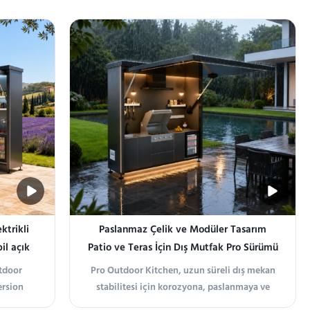
terraces
Designed for modern duplex balconies and
, this
outdoor living areas, this L-shaped modular
rovides
outdoor kitchen maximizes corner space
ferent ...
utilization within a compact footprint. The
integrated layout ...
ktrikli
Paslanmaz Çelik ve Modüler Tasarım
il açık
Patio ve Teras İçin Dış Mutfak Pro Sürümü
utdoor
Pro Outdoor Kitchen, uzun süreli dış mekan
ersion
stabilitesi için korozyona, paslanmaya ve
red
hava koşullarına dayanıklılık sunan,