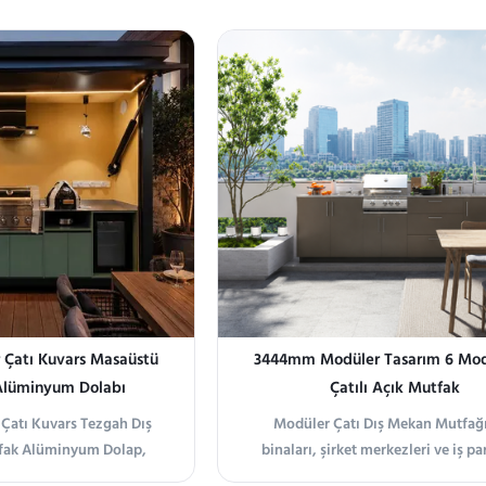
r Çatı Kuvars Masaüstü
3444mm Modüler Tasarım 6 Mod
Alüminyum Dolabı
Çatılı Açık Mutfak
r Çatı Kuvars Tezgah Dış
Modüler Çatı Dış Mekan Mutfağı
fak Alüminyum Dolap,
binaları, şirket merkezleri ve iş par
Amerika'daki dış mekan
bahçeleri için geliştirilmiştir. Pi