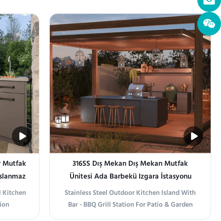
our patio
Outdoor Kitchen - Gas Grill Patio BBQ
stylish
Station Elevate your outdoor cooking
ainless
experience with our Stainless Steel Peacock
r outdoor
Green Outdoor Kitchen. Designed for
durability and ...
r Mutfak
316SS Dış Mekan Dış Mekan Mutfak
aslanmaz
Ünitesi Ada Barbekü Izgara İstasyonu
Lavabo Dolabı OEM
l Kitchen
Stainless Steel Outdoor Kitchen Island With
tion
Bar - BBQ Grill Station For Patio & Garden
tdoor
Product information Elevate Your Outdoor