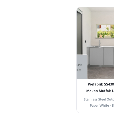
paslanmaz çelikt
tasarımı, pişir
işlevlerini birle
istikrarlı performa
Prefabrik SS430
Mekan Mutfak Ün
Evye
Stainless Steel Ou
Paper White - B
information Stainl