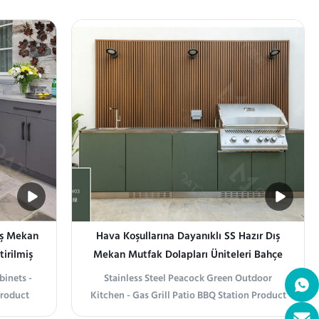
uct is a
alüminyum panel yüzeyli, yüksek
kitchen
mukavemetli paslanmaz çelik bir çerçeveye
 high-
sahiptir. Modüler tasarımı depolama, pişirme
 modern
ve temizleme alanlarını verimli bir şekilde
düzenler
ış Mekan
Hava Koşullarına Dayanıklı SS Hazır Dış
tirilmiş
Mekan Mutfak Dolapları Üniteleri Bahçe
İçin Tavuskuşu Yeşili
binets -
Stainless Steel Peacock Green Outdoor
Product
Kitchen - Gas Grill Patio BBQ Station Product
tainless
information Stainless Steel Peacock Green