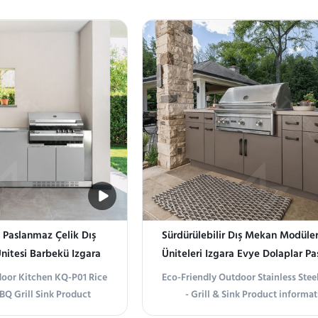
en yapılmıştır. Entegre
Steel Kitchen Cabinets Transform y
me, yıkama ve depolama
or backyard into a functional and 
ştirerek dış mekanlarda
cooking space with our premium st
ns ve kolay bakım sağlar.
steel kitchen cabinets. Designed fo
use...
 Paslanmaz Çelik Dış
Sürdürülebilir Dış Mekan Modüle
itesi Barbekü Izgara
Üniteleri Izgara Evye Dolaplar P
 Dolapları
tdoor Kitchen KQ-P01 Rice
Eco-Friendly Outdoor Stainless Stee
BQ Grill Sink Product
- Grill & Sink Product informa
ess Steel Outdoor Kitchen
Introducing the Eco-Friendly Ou