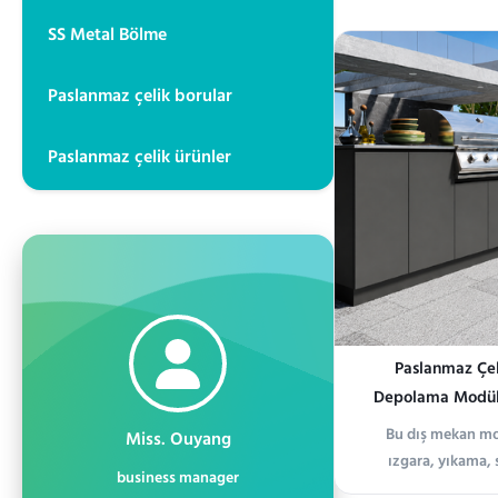
korozyon direnc
SS Metal Bölme
sağlayan birinci sı
üre
Paslanmaz çelik borular
Paslanmaz çelik ürünler
Paslanmaz Çeli
Depolama Modül
Bu dış mekan mo
Miss. Ouyang
ızgara, yıkama,
business manager
işlevlerini tek bir