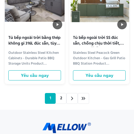
Tủ bếp ngoài trời bằng thép
Tủ bếp ngoài trời SS đúc
không gỉ 316L đúc sẵn, tùy
sẵn, chống chịu thời tiết,
chỉnh
màu xanh孔雀 (Peacock
Outdoor Stainless Steel Kitchen
Stainless Steel Peacock Green
Green) cho vườn
Cabinets - Durable Patio BBQ
Outdoor Kitchen - Gas Grill Patio
Storage Units Product
BBQ Station Product
information Introducing
information Stainless Steel
Outdoor Stainless Steel Kitchen
Peacock Green Outdoor Kitchen
Yêu cầu ngay
Yêu cầu ngay
Cabinets Transform your patio or
- Gas Grill Patio BBQ Station
backyard into a functional and
Elevate your outdoor cooking
stylish cooking space with our
experience with our Stainless
premium stainless steel kitchen
Steel Peacock Green Outdoor
1
2
cabinets. Designed for outdoor
Kitchen. Designed for durability
use...
and ...