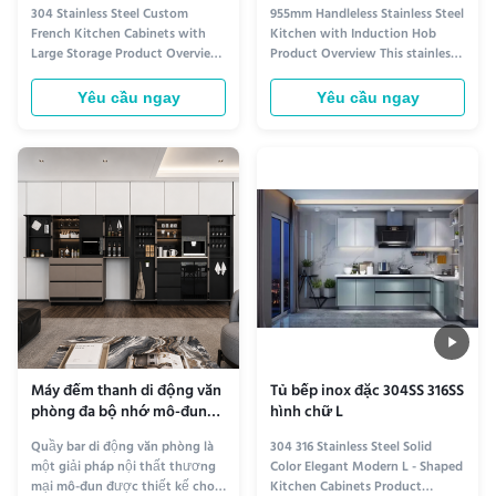
with Large Storage
vực cảm ứng
304 Stainless Steel Custom
955mm Handleless Stainless Steel
French Kitchen Cabinets with
Kitchen with Induction Hob
Large Storage Product Overview
Product Overview This stainless
1. Luxury French Kitchen
steel kitchen uses a modular
PositioningDesigned for luxury
cabinet system that combines
Yêu cầu ngay
Yêu cầu ngay
homes, villas, model apartments
cooking, washing, refrigeration,
and hospitality projects,
and storage functions within
combining French aesthetics
one coordinated layout.
with stainless steel durability. 2.
Available units include an
Durable Stainless Steel
induction hob cabinet, drawer ...
StructureMa...
Máy đếm thanh di động văn
Tủ bếp inox đặc 304SS 316SS
phòng đa bộ nhớ mô-đun
hình chữ L
cho các văn phòng điều
Quầy bar di động văn phòng là
304 316 Stainless Steel Solid
hành
một giải pháp nội thất thương
Color Elegant Modern L - Shaped
mại mô-đun được thiết kế cho
Kitchen Cabinets Product