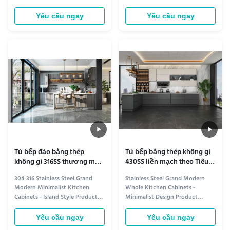
văn phòng điều hành, phòng
information Sleek and Durable
chờ doanh nhân và nơi làm việc
Design Crafted from premium
Yêu cầu ngay
Yêu cầu ngay
hiện đại. Bằng cách tích hợp
304 or 316 stainless steel, these
việc chuẩn bị đồ uống, bảo
L-shaped kitchen cabinets offer
quản thức ăn, kệ trưng bày và
exceptional durability and
sắp xếp tủ vào một hệ thống
corrosion resistance. Their solid
color finish provides a ...
Tủ bếp đảo bằng thép
Tủ bếp bằng thép không gỉ
không gỉ 316SS thương mại
430SS liền mạch theo Tiêu
OEM
chuẩn ASTM
304 316 Stainless Steel Grand
Stainless Steel Grand Modern
Modern Minimalist Kitchen
Whole Kitchen Cabinets -
Cabinets - Island Style Product
Minimalist Design Product
information Sleek Durability
information Elegant Design
Crafted from premium 304/316
Crafted with premium stainless
Yêu cầu ngay
Yêu cầu ngay
stainless steel, these kitchen
steel, our Grand Modern Kitchen