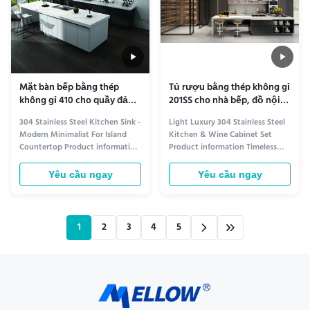
Mặt bàn bếp bằng thép
Tủ rượu bằng thép không gỉ
không gỉ 410 cho quầy đảo
201SS cho nhà bếp, đồ nội
bếp
thất
304 Stainless Steel Kitchen Sink -
Light Luxury 304 Stainless Steel
Modern Minimalist For Island
Kitchen & Wine Cabinet Set
Countertop Product information
Product information Timeless
Elegant Design for Modern
Elegance for Your Kitchen The
Kitchens Crafted from premium
Light Luxury 304 Stainless Steel
Yêu cầu ngay
Yêu cầu ngay
304 stainless steel, this
Kitchen & Wine Cabinet Set
minimalist kitchen sink delivers
combines modern sophistication
both durability and sleek
with unparalleled durability.
aesthetics. Its seamless,
Crafted from premium 304
1
2
3
4
5
undermount design integrates
stainless steel, this set resists ...
smoothly ...