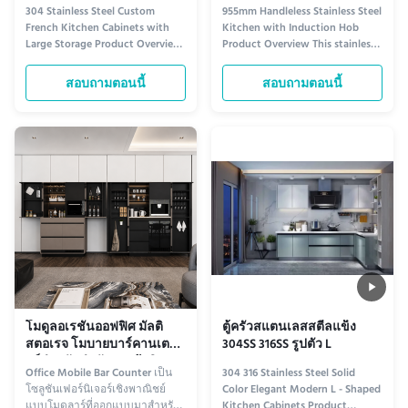
ไฟฟ้า
304 Stainless Steel Custom
955mm Handleless Stainless Steel
French Kitchen Cabinets with
Kitchen with Induction Hob
Large Storage Product Overview
Product Overview This stainless
1. Luxury French Kitchen
steel kitchen uses a modular
PositioningDesigned for luxury
cabinet system that combines
สอบถามตอนนี้
สอบถามตอนนี้
homes, villas, model apartments
cooking, washing, refrigeration,
and hospitality projects,
and storage functions within
combining French aesthetics
one coordinated layout.
with stainless steel durability. 2.
Available units include an
Durable Stainless Steel
induction hob cabinet, drawer ...
StructureMa...
โมดูลอเรชั่นออฟฟิศ มัลติ
ตู้ครัวสแตนเลสสตีลแข็ง
สตอเรจ โมบายบาร์คานเต
304SS 316SS รูปตัว L
อร์สําหรับสํานักงานผู้บริหาร
Office Mobile Bar Counter เป็น
304 316 Stainless Steel Solid
โซลูชันเฟอร์นิเจอร์เชิงพาณิชย์
Color Elegant Modern L - Shaped
แบบโมดูลาร์ที่ออกแบบมาสำหรับ
Kitchen Cabinets Product