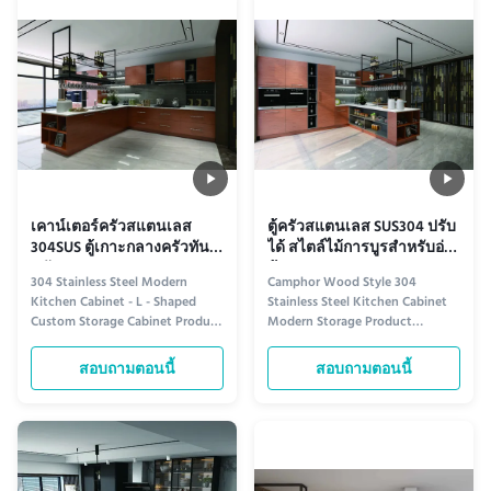
high-end aesthetics with
featuring a stunning natural
practical functionality. The
stone finish. Crafted for ...
smooth, reflective ...
เคาน์เตอร์ครัวสแตนเลส
ตู้ครัวสแตนเลส SUS304 ปรับ
304SUS ตู้เกาะกลางครัวทัน
ได้ สไตล์ไม้การบูรสำหรับอ่าง
สมัย ​​ODM
ล้างจาน
304 Stainless Steel Modern
Camphor Wood Style 304
Kitchen Cabinet - L - Shaped
Stainless Steel Kitchen Cabinet
Custom Storage Cabinet Product
Modern Storage Product
information Sleek Design for
information Blending the warm,
Modern Living Crafted from
natural aesthetic of camphor
สอบถามตอนนี้
สอบถามตอนนี้
premium 304 stainless steel, this
wood with the durability of 304-
L-shaped kitchen cabinet
grade stainless steel, this kitchen
combines durability with
cabinet offers a perfect fusion of
contemporary elegance. Its
modern functionality and classic
seamless, rust-resistant
elegance. Its sleek design ...
construction ensures ...