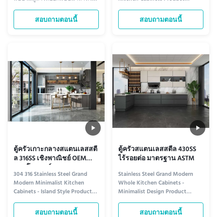
สำนักงานผู้บริหาร ห้องรับรองธุรกิจ
information Sleek and Durable
และสถานที่ทำงานสมัยใหม่ ด้วย
Design Crafted from premium
สอบถามตอนนี้
สอบถามตอนนี้
การผสานรวมการเตรียมเครื่องดื่ม
304 or 316 stainless steel, these
ที่เก็บอาหาร ชั้นวางโชว์ และการ
L-shaped kitchen cabinets offer
จัดระเบียบตู้ไว้ในระบบเดียว
exceptional durability and
corrosion resistance. Their solid
color finish provides a ...
ตู้ครัวเกาะกลางสแตนเลสสตี
ตู้ครัวสแตนเลสสตีล 430SS
ล 316SS เชิงพาณิชย์ OEM
ไร้รอยต่อ มาตรฐาน ASTM
แบบโมดูลาร์
304 316 Stainless Steel Grand
Stainless Steel Grand Modern
Modern Minimalist Kitchen
Whole Kitchen Cabinets -
Cabinets - Island Style Product
Minimalist Design Product
information Sleek Durability
information Elegant Design
Crafted from premium 304/316
Crafted with premium stainless
สอบถามตอนนี้
สอบถามตอนนี้