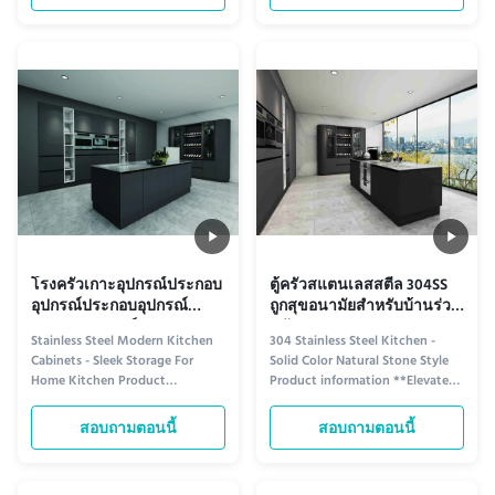
stainless steel, these kitchen
steel, our Grand Modern Kitchen
cabinets combine exceptional
Cabinets feature a sleek
durability with corrosion
minimalist design that elevates
resistance. Ideal for both home
any kitchen space. The clean
and commercial kitchens, they ...
lines and smooth surfaces create
a timeless ...
โรงครัวเกาะอุปกรณ์ประกอบ
ตู้ครัวสแตนเลสสตีล 304SS
อุปกรณ์ประกอบอุปกรณ์
ถูกสุขอนามัยสำหรับบ้านร่วม
ประกอบอุปกรณ์
สมัย
Stainless Steel Modern Kitchen
304 Stainless Steel Kitchen -
Cabinets - Sleek Storage For
Solid Color Natural Stone Style
Home Kitchen Product
Product information **Elevate
information Elegant Modern
Your Culinary Space with
Kitchen Cabinets in Stainless
Timeless Elegance** Transform
สอบถามตอนนี้
สอบถามตอนนี้
Steel Transform your kitchen
your kitchen into a sophisticated
with our sleek stainless steel
haven with our 304 Stainless
cabinets, designed to merge
Steel Kitchen Collection,