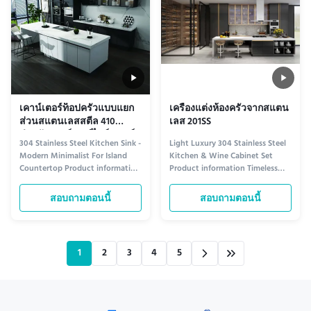
เคาน์เตอร์ท็อปครัวแบบแยก
เครื่องแต่งห้องครัวจากสแตน
ส่วนสแตนเลสสตีล 410
เลส 201SS
สำหรับเคาน์เตอร์ไอส์แลนด์
304 Stainless Steel Kitchen Sink -
Light Luxury 304 Stainless Steel
Modern Minimalist For Island
Kitchen & Wine Cabinet Set
Countertop Product information
Product information Timeless
Elegant Design for Modern
Elegance for Your Kitchen The
Kitchens Crafted from premium
Light Luxury 304 Stainless Steel
สอบถามตอนนี้
สอบถามตอนนี้
304 stainless steel, this
Kitchen & Wine Cabinet Set
minimalist kitchen sink delivers
combines modern sophistication
both durability and sleek
with unparalleled durability.
aesthetics. Its seamless,
Crafted from premium 304
1
2
3
4
5
undermount design integrates
stainless steel, this set resists ...
smoothly ...