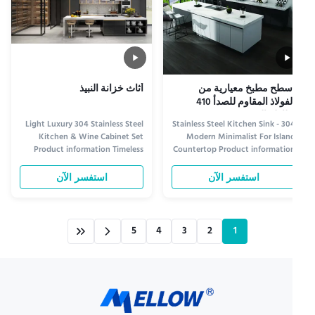
سطح مطبخ معيارية من
أثاث خزانة النبيذ
الفولاذ المقاوم للصدأ 410
طاولة الجزيرة
Light Luxury 304 Stainless Steel
304 Stainless Steel Kitchen Sink -
Kitchen & Wine Cabinet Set
Modern Minimalist For Islan
Product information Timeless
Countertop Product informatio
Elegance for Your Kitchen The
Elegant Design for Moder
Light Luxury 304 Stainless Steel
Kitchens Crafted from premiu
استفسر الآن
استفسر الآن
Kitchen & Wine Cabinet Set
304 stainless steel, thi
combines modern sophistication
minimalist kitchen sink deliver
with unparalleled durability.
both durability and slee
Crafted from premium 304
aesthetics. Its seamless
5
4
3
2
1
stainless steel, this set resists ...
undermount design integrate
smoothly ..