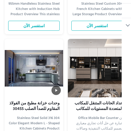
لصدأ مع مساحة تخزين كبيرة
955mm Handleless Stainless Steel
304 Stainless Steel Custom
Kitchen with Induction Hob
French Kitchen Cabinets wit
Product Overview This stainless
Large Storage Product Overvie
steel kitchen uses a modular
1. Luxury French Kitche
cabinet system that combines
PositioningDesigned for luxur
استفسر الآن
استفسر الآن
cooking, washing, refrigeration,
homes, villas, model apartment
and storage functions within
and hospitality projects
one coordinated layout.
combining French aesthetic
Available units include an
with stainless steel durability. 2
induction hob cabinet, drawer ...
Durable Stainless Stee
StructureMa..
داد الحانات المتنقل للمكاتب
وحدات خزانة مطبخ من الفولاذ
لمتعددة المستويات للمكاتب
المقاوم للصدأ الصلب 304SS
لتنفيذية
316SS على شكل حرف L
إن Office Mobile Bar Counter
304 316 Stainless Steel Solid
بارة عن حل أثاث تجاري معياري
Color Elegant Modern L - Shaped
صمم للمكاتب التنفيذية وصالات
Kitchen Cabinets Product