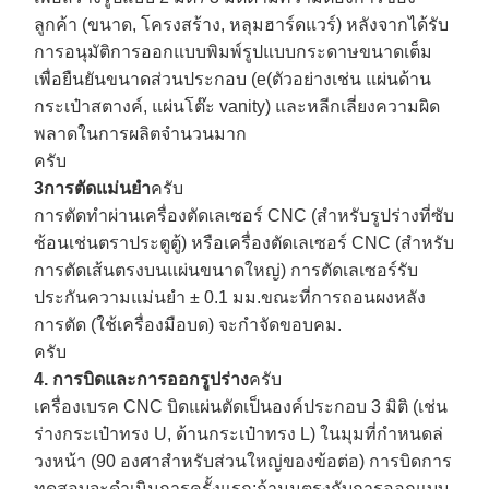
ลูกค้า (ขนาด, โครงสร้าง, หลุมฮาร์ดแวร์) หลังจากได้รับ
การอนุมัติการออกแบบพิมพ์รูปแบบกระดาษขนาดเต็ม
เพื่อยืนยันขนาดส่วนประกอบ (e(ตัวอย่างเช่น แผ่นด้าน
กระเป๋าสตางค์, แผ่นโต๊ะ vanity) และหลีกเลี่ยงความผิด
พลาดในการผลิตจํานวนมาก
ครับ
3การตัดแม่นยํา
ครับ
การตัดทําผ่านเครื่องตัดเลเซอร์ CNC (สําหรับรูปร่างที่ซับ
ซ้อนเช่นตราประตูตู้) หรือเครื่องตัดเลเซอร์ CNC (สําหรับ
การตัดเส้นตรงบนแผ่นขนาดใหญ่) การตัดเลเซอร์รับ
ประกันความแม่นยํา ± 0.1 มม.ขณะที่การถอนผงหลัง
การตัด (ใช้เครื่องมือบด) จะกําจัดขอบคม.
ครับ
4. การบิดและการออกรูปร่าง
ครับ
เครื่องเบรค CNC บิดแผ่นตัดเป็นองค์ประกอบ 3 มิติ (เช่น
ร่างกระเป๋าทรง U, ด้านกระเป๋าทรง L) ในมุมที่กําหนดล่
วงหน้า (90 องศาสําหรับส่วนใหญ่ของข้อต่อ) การบิดการ
ทดสอบจะดําเนินการครั้งแรก:ถ้ามุมตรงกับการออกแบบ