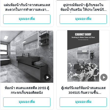
แผ่นห้องน้ํากันน้ําจากสแตนเลส
อุปกรณ์ห้องน้ำ ตู้เก็บของใน
สะดวกในการทําความสะอาด
ห้องน้ำกันสนิม ให้ประโยชน์กัน
ASTM มาตรฐานทนทานต่อการ
สนิมที่ทนทานและการตกแต่ง
กัดกร่อน ทนทานและสําหรับ
มุมมอง เพิ่ม
ห้องน้ำที่มีสไตล์
มุมมอง เพิ่ม
สถาบัน
ห้องน้ำ สแตนเลสสตีล 201SS ตู้
ตู้เฟอร์นิเจอร์ห้องน้ำสแตนเลส
กระจกเก็บของติดผนัง
304SUS กันความชื้น
อ่างล้างหน้า
มุมมอง เพิ่ม
มุมมอง เพิ่ม