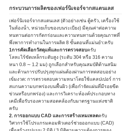
กระบวนการผลิตของเฟอร์นิเจอร์จากสแตนเลส
เฟอร์นิเจอร์จากสแตนเลส (ตัวอย่างเช่น ตู้ครัว, เครื่องใช้
ในห้องน้ํา, หน่วยเก็บของบนระเบียง) มีคุณค่าต่อความ
ทนทานต่อการกัดกร่อนและความทนทานด้วยคุณภาพที่
พึ่งพาการทํางานในการผลิต 8 ขั้นตอนที่แม่นยํา:
ครับ
1การคัดเลือกวัสดุแท้และการตรวจสอบ
ครับ
โลหะไร้ขัดเหล็กระดับสูง (ระดับ 304 หรือ 316 ความ
หนา 0.8 ∼ 1.2 มม) ถูกเลือกสําหรับคุณสมบัติต้านสนิม
และต้านการปรับปรุงทุกแผ่นต้องผ่านการทดสอบอย่าง
เข้มงวด: การตรวจสอบความหนาโดยใช้แคลปเปอร์ การ
สแกนความบกพร่องบนพื้นผิว (เพื่อกําจัดแผ่นที่มีรอยขีด
ข่วนหรือบกพร่อง) และการวิเคราะห์องค์ประกอบทาง
เคมีเพื่อรับรองความสอดคล้องกับมาตรฐานแห่งชาติ
ครับ
2. การออกแบบ CAD และการสร้างเทมเพลต
ครับ
วิศวกรใช้โปรแกรมคอมพิวเตอร์ช่วยออกแบบ (CAD)
เพื่อสร้างรูปแบบ 2 มิติ / 3 มิติตามความต้องการของ