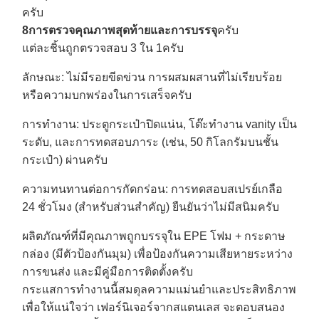
ครับ
8การตรวจคุณภาพสุดท้ายและการบรรจุ
ครับ
แต่ละชิ้นถูกตรวจสอบ 3 ใน 1
ครับ
ลักษณะ
: ไม่มีรอยขีดข่วน การผสมผสานที่ไม่เรียบร้อย
หรือความบกพร่องในการเสร็จ
ครับ
การทํางาน
: ประตูกระเป๋าปิดแน่น, โต๊ะทํางาน vanity เป็น
ระดับ, และการทดสอบภาระ (เช่น, 50 กิโลกรัมบนชั้น
กระเป๋า) ผ่าน
ครับ
ความทนทานต่อการกัดกร่อน
: การทดสอบสเปรย์เกลือ
24 ชั่วโมง (สําหรับส่วนสําคัญ) ยืนยันว่าไม่มีสนิม
ครับ
ผลิตภัณฑ์ที่มีคุณภาพถูกบรรจุใน EPE โฟม + กระดาษ
กล่อง (มีตัวป้องกันมุม) เพื่อป้องกันความเสียหายระหว่าง
การขนส่ง และมีคู่มือการติดตั้ง
ครับ
กระแสการทํางานนี้สมดุลความแม่นยําและประสิทธิภาพ
เพื่อให้แน่ใจว่า เฟอร์นิเจอร์จากสแตนเลส จะตอบสนอง