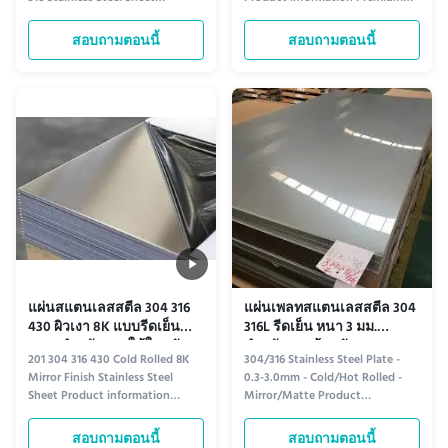
Standard ASTM, AISI, SUS, JIS,
Hot-Rolled Frosted Stainless
EN, DIN, BS, GB Finish (Surface)
Steel Sheet Ideal for modern
สอบถามตอนนี้
สอบถามตอนนี้
BA, 2B, 4K, 6K, 8K, NO.4, HL,
industrial and decorative
Embossed, Perforated, Pickling
applications, this hot-rolled
white, Polished outside, Polished
stainless steel sheet features a
inside and outside Technique
uniform frosted finish that
Hot Rolled / Cold Rolled ...
combines elegance with
durability. Its ...
แผ่นสแตนเลสสตีล 304 316
แผ่นเพลทสแตนเลสสตีล 304
430 ผิวเงา 8K แบบรีดเย็น
316L รีดเย็น หนา 3 มม.
OEM สำหรับของใช้ในครัว
สำหรับงานหุ้มผนัง
201 304 316 430 Cold Rolled 8K
304/316 Stainless Steel Plate -
เรือน
Mirror Finish Stainless Steel
0.3-3.0mm - Cold/Hot Rolled -
Sheet Product information
Mirror/Matte Product
Product Overview Introducing
information Discover the perfect
our premium cold-rolled stainless
blend of strength and style with
สอบถามตอนนี้
สอบถามตอนนี้