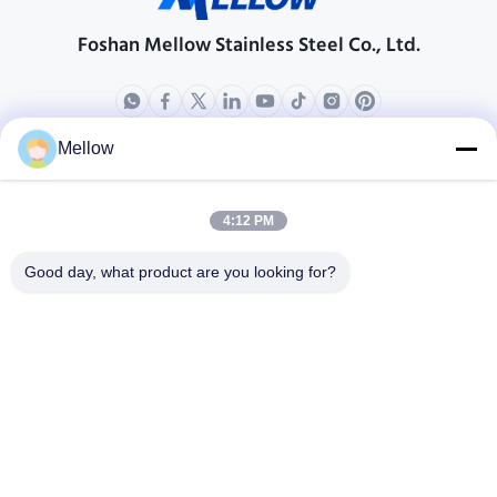
Foshan Mellow Stainless Steel Co., Ltd.
Mellow
ผลิตภัณฑ์
เกี่ยวกับเรา
โปรไฟล์บริษัท
4:12 PM
ทัวร์โรงงาน
Good day, what product are you looking for?
การควบคุมคุณภาพ
กรณี
บล็อก
ข่าว
รับคําอ้างอิงฟรี
โทรศัพท์:
+86 13392232932
อีเมล:
info@mellowsteel.com