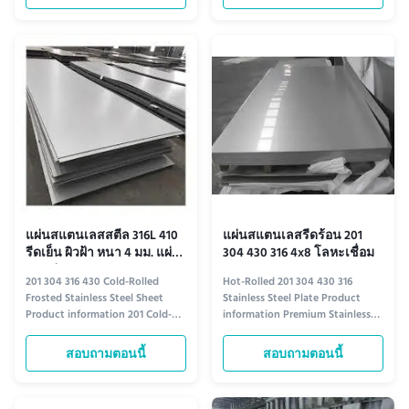
steel sheets, available in grades
our 304/316 stainless steel plates,
201, 304, 316, and 430, with a
available in thicknesses from
stunning 8K mirror finish.
0.3mm to 3.0mm. Whether you
Designed for durability and
choose cold-rolled or hot-rolled
aesthetic appeal, these sheets ...
options, each plate is ...
แผ่นสแตนเลสสตีล 316L 410
แผ่นสแตนเลสรีดร้อน 201
รีดเย็น ผิวฝ้า หนา 4 มม. แผ่น
304 430 316 4x8 โลหะเชื่อม
ตกแต่ง
201 304 316 430 Cold-Rolled
Hot-Rolled 201 304 430 316
Frosted Stainless Steel Sheet
Stainless Steel Plate Product
Product information 201 Cold-
information Premium Stainless
Rolled Frosted Stainless Steel
Steel Plates for Industrial
Sheet Ideal for cost-effective
Excellence Hot-rolled stainless
สอบถามตอนนี้
สอบถามตอนนี้
applications, the 201 stainless
steel plates in grades 201, 304,
steel sheet offers reliable
430, and 316 deliver unmatched
corrosion resistance and a sleek
durability and versatility. These