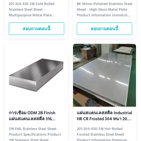
มม.
เงาสูง
201 304 430 316 Cold Rolled
8K Mirror Polished Stainless Steel
Stainless Steel Sheet -
Sheet - High Gloss Metal Plate
Multipurpose Metal Plate
Product information Unmatched
Product information Versatile
Brilliance Crafted with precision,
and Durable: Cold Rolled
our 8K mirror polished stainless
สอบถามตอนนี้
สอบถามตอนนี้
Stainless Steel Sheets Cold rolled
steel sheet delivers an
stainless steel sheets offer
extraordinary level of clarity and
exceptional versatility and
reflectivity. Each sheet
durability, making them a top
undergoes a meticulous
choice for a wide range of
polishing process, resulting ...
applications. ...
การเชื่อม ODM 2B Finish
แผ่นสแตนเลสสตีล Industrial
แผ่นสแตนเลสสตีล 316
HR CR Frosted 304 หนา 201
ทนทานต่อการกัดกร่อน
304 430 316
316 316L Stainless Steel Sheet
201-304-430-316 Hot-Rolled
Product Specifications Product
Frosted Stainless Steel Sheet
316 Stainless Steel Sheet
Product information Premium