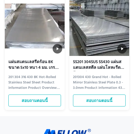
matte finish. Its smooth, frosted
plates are engineered for high-
surface enhances ...
performance applications...
แผ่นสแตนเลสรีดร้อน 8K
SS201 304SUS SS430 แผ่นส
ขนาด 5x10 หนา 4 มม. เกรด
แตนเลสสตีล แผ่นโลหะรีด
304SS 316SS 430SS
ร้อน แผ่นกระจก 0.3 - 3.0 มม.
201 304 316 430 8K Hot-Rolled
201304 430 Grand Hot - Rolled
Stainless Steel Sheet Product
Mirror Stainless Steel Plate 0.3 -
information Product Overview
3.0mm Product information 430
Introducing our premium hot-
Grand Hot-Rolled Mirror
rolled stainless steel sheets,
Stainless Steel Plate (0.3–3.0mm)
สอบถามตอนนี้
สอบถามตอนนี้
available in grades 201, 304, 316,
Crafted for precision and
and 430, with a stunning 8K
performance, the 430 Grand Hot-
mirror finish. Designed for
Rolled Mirror Stainless Steel
durability and aesthetic appeal,
Plate combines exceptional
these sheets are ideal for a ...
durability with a brilliant ...