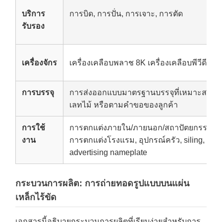
บริการ
การบิด, การปั่น, การเจาะ, การตัด
รับรอง
เครื่องจักร
เครื่องเคลือบพลาช 8K เครื่องเคลือบพีวีดี
การบรรจุ
การส่งออกแบบมาตรฐานบรรจุที่เหมาะสมสํา
เลทไม้ หรือตามคําขอของลูกค้า
การใช้
การตกแต่งภายใน/ภายนอก/สถาปัตยกรรม/ห้องน
งาน
การตกแต่งโรงแรม, อุปกรณ์ครัว, siling, cabin
advertising nameplate
กระบวนการผลิต: การถ่ายทอดรูปแบบบนแผ่น
เหล็กไร้ขัด
เอกสารนี้อธิบายกระบวนการผลิตที่เรียบง่ายสําหรับการ