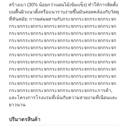
สร้างเบา (30% น้อยกว่าแผ่นไม้เข้มแข็ง) ทําให้การติดตั้ง
บนพื้นผิวแนวตั้งหรือแนวราบง่ายขึ้นมันสอดคล้องกับวัสดุ
ที่ทันสมัย: การผสมผสานกับกระจกกระจกกระจกกระจก
กระจกกระจกกระจกกระจกกระจกกระจกกระจกกระจก
กระจกกระจกกระจกกระจกกระจกกระจกกระจกกระจก
กระจกกระจกกระจกกระจกกระจกกระจกกระจกกระจก
กระจกกระจกกระจกกระจกกระจกกระจกกระจกกระจก
กระจกกระจกกระจกกระจกกระจกกระจกกระจกกระจก
กระจกกระจกกระจกกระจกกระจกกระจกกระจกกระจก
กระจกกระจกกระจกกระจกกระจกกระจกกระจกกระจก
กระจกกระจกกระจกกระจกกระจกกระจกกระจกกระจก
กระจกกระจกกระจกกระจกกระจกกระจกกระจกกระจก
กระจกกระจกกระจกกระจกกระจกกระจกกระการค้า,
และโครงการโรงแรมที่เน้นกับความสวยงามที่เนียนและ
ยาวนาน
ปริมาตรสินค้า