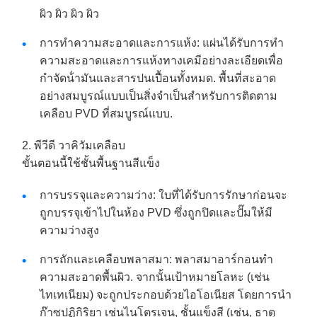
ผิว ผิว ผิว ผิว
การทําความสะอาดและการแห้ง: แผ่นได้รับการทํา
ความสะอาดและการแห้งทางเคมีอย่างละเอียดเพื่อ
กําจัดน้ํามันและสารปนเปื้อนทั้งหมด. พื้นที่สะอาด
อย่างสมบูรณ์แบบเป็นสิ่งจําเป็นสําหรับการติดตาม
เคลือบ PVD ที่สมบูรณ์แบบ.
2. พีวีดี วาคิวัมเคลือบ
ขั้นตอนนี้ใช้ชั้นพื้นฐานสีแข็ง
การบรรจุและความว่าง: ใบที่ได้รับการรักษาก่อนจะ
ถูกบรรจุเข้าไปในห้อง PVD ซึ่งถูกปิดและปั๊มให้มี
ความว่างสูง
การถักและเคลือบพลาสมา: พลาสมาอาร์กอนทํา
ความสะอาดพื้นผิว. จากนั้นเป้าหมายโลหะ (เช่น
ไทเทเนียม) จะถูกประกอบด้วยไอโอเนียส โดยการนํา
ก๊าซปฏิกิริยา เช่นไนโตรเจน, ชั้นแข็งสี (เช่น, ธาตุ