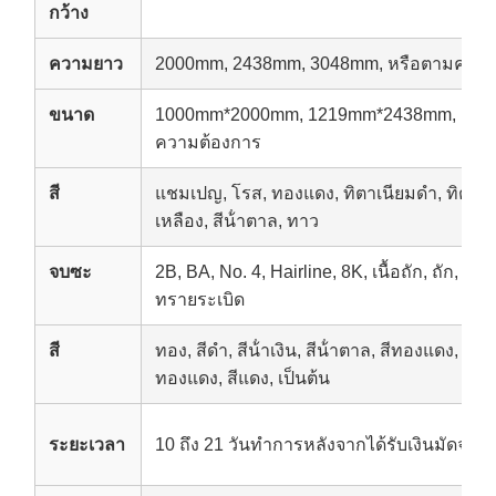
กว้าง
ความยาว
2000mm, 2438mm, 3048mm, หรือตามความ
ขนาด
1000mm*2000mm, 1219mm*2438mm, 121
ความต้องการ
สี
แชมเปญ, โรส, ทองแดง, ทิตาเนียมดํา, ทิตาเน
เหลือง, สีน้ําตาล, ทาว
จบซะ
2B, BA, No. 4, Hairline, 8K, เนื้อถัก, ถัก, สั
ทรายระเบิด
สี
ทอง, สีดํา, สีน้ําเงิน, สีน้ําตาล, สีทองแดง, สีม
ทองแดง, สีแดง, เป็นต้น
ระยะเวลา
10 ถึง 21 วันทําการหลังจากได้รับเงินมัดจํา 