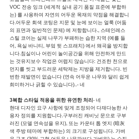
VOC 전송 잉크 (세계적 실내 공기 품질 표준에 부합하
는) 를 사용하여 자연의 어두운 목재의 약점을 해결합니
다.어두운 회색 코팅은 지문 및 눈에 보이는 얼룩 (어둠
의 표면과 일반적인 문제) 에 저항합니다., 스테인레스
스틸 코어는 실제 나무가 부패하는 습한 지역 (예를 들
어, 욕실 바니티, 부엌 뒷 스프래치) 에서 왜곡을 방지합
니다.침실이나 어린이 놀이공간을 위해 안전하게 만드
는 것유지보수 작업은 어렵지 않습니다: 건조한 천으로
먼지를 씻고 부드러운 세탁제는 지방을 제거합니다. 빈
번한 재발면이 없습니다 (연속 어두운 나무와 달리 쉽게
희미하거나 긁힐 수 있습니다)..
- 네
3복합 스타일 적응을 위한 유연한 처리
- 네
현대 디자인 요구 사항에 맞게 조정되어 다재다능한 사
용자 정의를 지원합니다.구부러진 캐비닛 문으로 구부
러진 (모델 연속성을 유지), 또는 카운터 톱 엣지 (暗灰
색 주방 테마에 부합하는) 의 크기로 구성됩니다. 가벼
운 구조 (30% 고형 어두운 나무판보다 가벼워) 는 수직