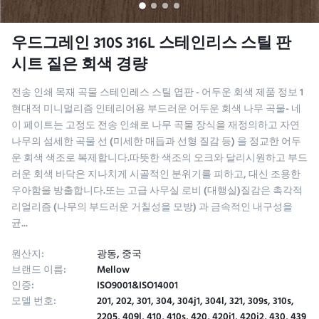
우드그레인 310S 316L 스테인리스 스틸 판
시트 짙은 회색 경량
전송 인쇄 목재 곡물 스테인레스 스틸 엽판 - 어두운 회색 제품 정보 1
현대적 미니멀리즘 인테리어용 부드러운 어두운 회색 나무 곡물- 네
이 페이트는 고정도 전송 인쇄로 나무 곡물 장식을 재정의하고 자연
나무의 섬세한 곡물 선 (미세한 매듭과 선형 질감 등) 을 정교한 어두
운 회색 색조로 복제합니다.따뜻한 색조의 오크와 달리시원하고 부드
러운 회색 바닥은 지나치게 시골적인 분위기를 피하고, 대신 조용한
우아함을 방출합니다.또는 고급 사무실 로비 (대행실)질감은 촉각적
리얼리즘 (나무의 부드러운 거칠성을 모방) 과 금속적인 내구성을
균...
원산지:
광동, 중국
브랜드 이름:
Mellow
인증:
ISO9001&ISO14001
모델 번호:
201, 202, 301, 304, 304j1, 304l, 321, 309s, 310s,
2205, 409l, 410, 410s, 420, 420j1, 420j2, 430, 439