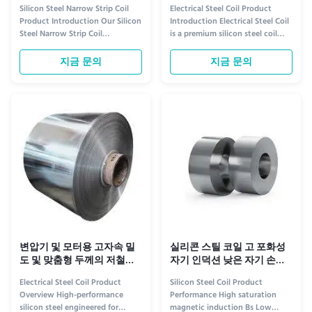
에 대한 낮은 코어 손실과 함
기 철강 스틸 코일
Silicon Steel Narrow Strip Coil
Electrical Steel Coil Product
께 5mm-150mm 너비까지 정
Product Introduction Our Silicon
Introduction Electrical Steel Coil
밀 슬리팅
Steel Narrow Strip Coil
is a premium silicon steel coil
represents the pinnacle of
engineered for high-efficiency
precision and efficiency in soft
electromagnetic applications.
지금 문의
지금 문의
magnetic materials for modern
Manufactured from advanced
electromagnetic applications.
grain-oriented or non-oriented
Engineered from high-grade,
silicon steel, this coil delivers
grain-oriented or non-oriented
exceptional magnetic
electrical steel, this product ...
permeability and minimized ...
변압기 및 모터용 고자속 밀
실리콘 스틸 코일 고 포화성
도 및 맞춤형 두께의 저철손
자기 인덕션 낮은 자기 손실
전기 강판 코일
및 좋은 주파수 성능
Electrical Steel Coil Product
Silicon Steel Coil Product
Overview High-performance
Performance High saturation
silicon steel engineered for
magnetic induction Bs Low