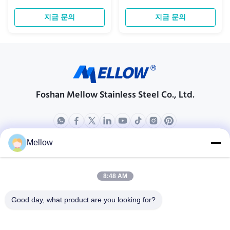
transformer cores, motors, and
magnetic loss compared to other
electromagnetic devices.
materials Excellent frequency
지금 문의
지금 문의
Utilizing advanced grain-
and temperature performance,
oriented or non-oriented silicon
suitable for 3000KHz
steel, these coils minimize
applications High DC bias
energy loss while maximizing
characteristics Low magnetic
magnetic efficiency for superior
leakage rate Lighter weight and
performance ...
smaller size ...
Foshan Mellow Stainless Steel Co., Ltd.
Mellow
상품
회사 소개
회사 프로필
8:48 AM
공장 견학
Good day, what product are you looking for?
품질 관리
케이스