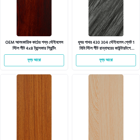
OEM আলংকারিক কাঠের শস্য স্টেইনলেস
ধূসর পাথর 430 304 স্টেইনলেস প্লেট 1
স্টিল শীট 4x8 ট্রান্সফার প্রিন্টিং
মিমি স্টিল শীট রান্নাঘরের কাউন্টারটপের
জন্য
দৃশ্য আরো
দৃশ্য আরো