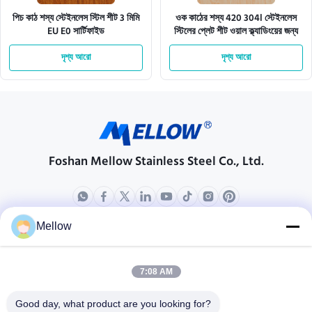
পিচ কাঠ শস্য স্টেইনলেস স্টিল শীট 3 মিমি
ওক কাঠের শস্য 420 304l স্টেইনলেস
EU E0 সার্টিফাইড
স্টিলের প্লেট শীট ওয়াল ক্ল্যাডিংয়ের জন্য
দৃশ্য আরো
দৃশ্য আরো
Foshan Mellow Stainless Steel Co., Ltd.
Mellow
পণ্য
আমাদের সম্বন্ধে
কোম্পানির প্রোফাইল
7:08 AM
কারখানা পরিদর্শন
Good day, what product are you looking for?
গুণমান নিয়ন্ত্রণ