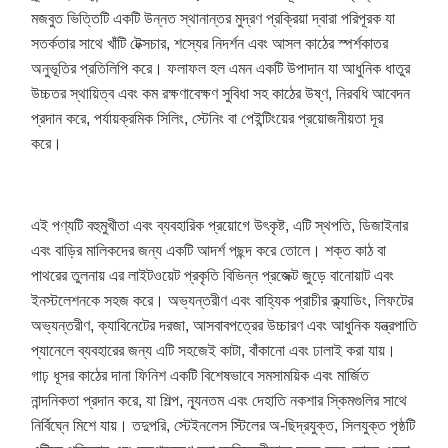
মজবুত ভিত্তিটি একটি উন্নত স্থানান্তর মুদ্রণ প্রক্রিয়া দ্বারা পরিপূরক যা
সতর্কতার সাথে খাঁটি টেক্সচার, শস্যের নিদর্শন এবং আসল কাঠের স্পর্শকাতর
অনুভূতির প্রতিলিপি করে। ফলাফল হল এমন একটি উপাদান যা আধুনিক ধাতুর
উচ্চতর স্থায়িত্ব এবং কম রক্ষণাবেক্ষণ সুবিধা সহ কাঠের উষ্ণ, নিরবধি আবেদন
প্রদান করে, পর্যায়ক্রমিক সিলিং, স্টেনিং বা পেইন্টিংয়ের প্রয়োজনীয়তা দূর
করে।
এই পণ্যটি বহুমুখীতা এবং ব্যবহারিক প্রয়োগে উৎকৃষ্ট, এটি স্থপতি, ডিজাইনার
এবং বাড়ির মালিকদের জন্য একটি আদর্শ পছন্দ করে তোলে। শক্ত কাঠ বা
পাথরের তুলনায় এর লাইটওয়েট প্রকৃতি বিভিন্ন প্রজেক্ট জুড়ে বানোয়াট এবং
ইনস্টলেশনকে সহজ করে। অভ্যন্তরীণ এবং বাহ্যিক প্রাচীর ক্ল্যাডিং, লিফটের
অভ্যন্তরীণ, ক্যাবিনেটের দরজা, আসবাবপত্রের উচ্চারণ এবং আধুনিক যন্ত্রপাতি
প্যানেলে ব্যবহারের জন্য এটি সহজেই কাটা, বাঁকানো এবং ঢালাই করা যায়।
গাঢ় ধূসর কাঠের দানা ফিনিশ একটি বিশেষভাবে সমসাময়িক এবং মার্জিত
নান্দনিকতা প্রদান করে, যা শিল্প, ন্যূনতম এবং দেহাতি নকশার স্কিমগুলির সাথে
নির্বিঘ্নে মিশে যায়। তদুপরি, স্টেইনলেস স্টিলের অ-ছিদ্রযুক্ত, সিলযুক্ত পৃষ্ঠটি