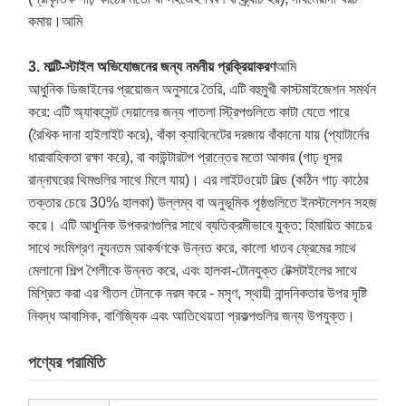
কমায়।
আমি
3. মাল্টি-স্টাইল অভিযোজনের জন্য নমনীয় প্রক্রিয়াকরণ
আমি
আধুনিক ডিজাইনের প্রয়োজন অনুসারে তৈরি, এটি বহুমুখী কাস্টমাইজেশন সমর্থন
করে: এটি অ্যাকসেন্ট দেয়ালের জন্য পাতলা স্ট্রিপগুলিতে কাটা যেতে পারে
(রৈখিক দানা হাইলাইট করে), বাঁকা ক্যাবিনেটের দরজায় বাঁকানো যায় (প্যাটার্নের
ধারাবাহিকতা রক্ষা করে), বা কাউন্টারটপ প্রান্তের মতো আকার (গাঢ় ধূসর
রান্নাঘরের থিমগুলির সাথে মিলে যায়)। এর লাইটওয়েট বিল্ড (কঠিন গাঢ় কাঠের
তক্তার চেয়ে 30% হালকা) উল্লম্ব বা অনুভূমিক পৃষ্ঠগুলিতে ইনস্টলেশন সহজ
করে। এটি আধুনিক উপকরণগুলির সাথে ব্যতিক্রমীভাবে যুক্ত: হিমায়িত কাচের
সাথে সংমিশ্রণ ন্যূনতম আকর্ষণকে উন্নত করে, কালো ধাতব ফ্রেমের সাথে
মেলানো শিল্প শৈলীকে উন্নত করে, এবং হালকা-টোনযুক্ত টেক্সটাইলের সাথে
মিশ্রিত করা এর শীতল টোনকে নরম করে - মসৃণ, স্থায়ী নান্দনিকতার উপর দৃষ্টি
নিবদ্ধ আবাসিক, বাণিজ্যিক এবং আতিথেয়তা প্রকল্পগুলির জন্য উপযুক্ত।
পণ্যের পরামিতি