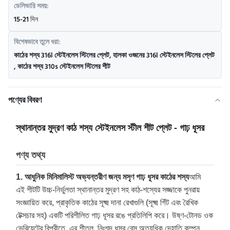
ডেলিভারি সময়:
15-21 দিন
বিশেষভাবে তুলে ধরা:
কাঠের শস্য 316l স্টেইনলেস স্টিলের প্লেট
,
হালকা ওজনের 316l স্টেইনলেস স্টিলের প্লেট
,
কাঠের শস্য 310s স্টেইনলেস স্টিলের শীট
পণ্যের বিবরণ
স্থানান্তর মুদ্রণ কাঠ শস্য স্টেইনলেস স্টীল শীট প্লেট - গাঢ় ধূসর
পণ্য তথ্য
1. আধুনিক মিনিমালিস্ট অভ্যন্তরীণ জন্য মসৃণ গাঢ় ধূসর কাঠের শস্য
আমি
এই শীটটি উচ্চ-নির্ভুলতা স্থানান্তর মুদ্রণ সহ কাঠ-শস্যের সজ্জাকে পুনরায়
সংজ্ঞায়িত করে, প্রাকৃতিক কাঠের সূক্ষ্ম দানা রেখাগুলি (সূক্ষ্ম গিঁট এবং রৈখিক
টেক্সচার সহ) একটি পরিশীলিত গাঢ় ধূসর রঙে প্রতিলিপি করে। উষ্ণ-টোনড ওক
ভেরিয়েন্টের বিপরীতে, এর শীতল, নিঃশব্দ ধূসর বেস অত্যধিক দেহাতি কম্পন