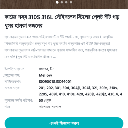
কাঠের শস্য 310S 316L স্টেইনলেস স্টিলের প্লেট শীট গাঢ়
ধূসর হালকা ওজনের
স্থানান্তর মুদ্রণ কাঠ শস্য স্টেইনলেস স্টীল শীট প্লেট - গাঢ় ধূসর পণ্য তথ্য 1. আধুনিক
মিনিমালিস্ট অভ্যন্তরীণ জন্য মসৃণ গাঢ় ধূসর কাঠের শস্যআমি এই শীটটি উচ্চ-নির্ভুলতা
স্থানান্তর মুদ্রণ সহ কাঠ-শস্যের সজ্জাকে পুনরায় সংজ্ঞায়িত করে, প্রাকৃতিক কাঠের সূক্ষ্ম দানা
রেখাগুলি (সূক্ষ্ম গিঁট এবং রৈখিক টেক্সচার ...
উৎপত্তি স্থান:
গুয়াংডং, চীন
ব্র্যান্ডের নাম:
Mellow
সার্টিফিকেশন:
ISO9001&ISO14001
মডেল নম্বর:
201, 202, 301, 304, 304j1, 304l, 321, 309s, 310s,
2205, 409l, 410, 410s, 420, 420j1, 420j2, 430,4, 4
ন্যূনতম অর্ডার পরিমাণ:
50 প্লেট
দাম:
আলোচনা সাপেক্ষে
এখনই জিজ্ঞাসা করুন