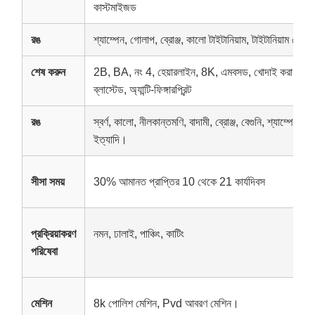
কাস্টমাইজড
রঙ
শ্যাম্পেন, গোলাপ, ব্রোঞ্জ, কালো টাইটানিয়াম, টাইটানিয়াম সোনা,
শেষ করুন
2B, BA, নং 4, হেয়ারলাইন, 8K, এমবসড, খোদাই করা, কম্পন, 
ব্লাস্টেড, অ্যান্টি-ফিঙ্গারপ্রিন্ট
রঙ
স্বর্ণ, কালো, নীলকান্তমণি, বাদামী, ব্রোঞ্জ, বেগুনি, শ্যাম্পেন 
ইত্যাদি।
সীসা সময়
30% আমানত প্রাপ্তির 10 থেকে 21 কার্যদিবস
প্রক্রিয়াকরণ
নমন, ঢালাই, পাঞ্চিং, কাটিং
পরিষেবা
মেশিন
8k পোলিশ মেশিন, Pvd আবরণ মেশিন।