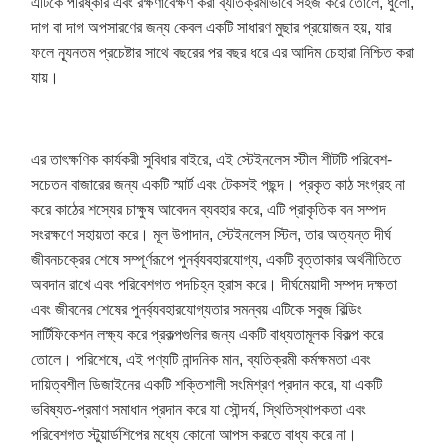
এটিকে পরিষ্কার এবং রক্ষণাবেক্ষণ করা ব্যতিক্রমীভাবে সহজ করে তোলে, ধুলো,
দাগ বা দাগ অপসারণের জন্য কেবল একটি সাধারণ মুছার প্রয়োজন হয়, যার
ফলে ন্যূনতম প্রচেষ্টার সাথে বছরের পর বছর ধরে এর আদিম চেহারা নিশ্চিত করা
যায়।
এর তাৎক্ষণিক কার্যকরী সুবিধার বাইরে, এই স্টেইনলেস স্টীল শীটটি পরিবেশ-
সচেতন বাজারের জন্য একটি স্মার্ট এবং টেকসই পছন্দ। প্রকৃত কাঠ সংগ্রহ না
করে কাঠের শস্যের চাক্ষুষ আবেদন ব্যবহার করে, এটি প্রাকৃতিক বন সম্পদ
সংরক্ষণে সহায়তা করে। মূল উপাদান, স্টেইনলেস স্টিল, তার অত্যন্ত দীর্ঘ
জীবনচক্রের শেষে সম্পূর্ণরূপে পুনর্ব্যবহারযোগ্য, একটি বৃত্তাকার অর্থনীতিতে
অবদান রাখে এবং পরিবেশগত পদচিহ্ন হ্রাস করে। দীর্ঘমেয়াদী সম্পদ দক্ষতা
এবং জীবনের শেষের পুনর্ব্যবহারযোগ্যতার সমন্বয় এটিকে সবুজ বিল্ডিং
সার্টিফিকেশন লক্ষ্য করে প্রকল্পগুলির জন্য একটি বাধ্যতামূলক বিকল্প করে
তোলে। পরিশেষে, এই পণ্যটি নান্দনিক মান, ব্যতিক্রমী কর্মক্ষমতা এবং
দায়িত্বশীল ডিজাইনের একটি শক্তিশালী সংমিশ্রণ প্রদান করে, যা একটি
ভবিষ্যত-প্রমাণ সমাধান প্রদান করে যা সৌন্দর্য, স্থিতিস্থাপকতা এবং
পরিবেশগত স্টুয়ার্ডশিপের মধ্যে কোনো আপস করতে বাধ্য করে না।