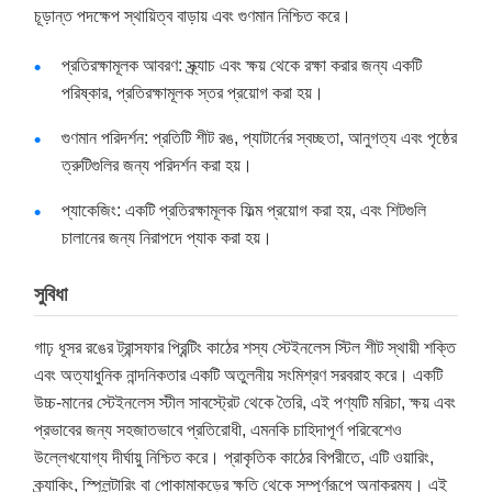
চূড়ান্ত পদক্ষেপ স্থায়িত্ব বাড়ায় এবং গুণমান নিশ্চিত করে।
প্রতিরক্ষামূলক আবরণ: স্ক্র্যাচ এবং ক্ষয় থেকে রক্ষা করার জন্য একটি
পরিষ্কার, প্রতিরক্ষামূলক স্তর প্রয়োগ করা হয়।
গুণমান পরিদর্শন: প্রতিটি শীট রঙ, প্যাটার্নের স্বচ্ছতা, আনুগত্য এবং পৃষ্ঠের
ত্রুটিগুলির জন্য পরিদর্শন করা হয়।
প্যাকেজিং: একটি প্রতিরক্ষামূলক ফিল্ম প্রয়োগ করা হয়, এবং শিটগুলি
চালানের জন্য নিরাপদে প্যাক করা হয়।
সুবিধা
গাঢ় ধূসর রঙের ট্রান্সফার প্রিন্টিং কাঠের শস্য স্টেইনলেস স্টিল শীট স্থায়ী শক্তি
এবং অত্যাধুনিক নান্দনিকতার একটি অতুলনীয় সংমিশ্রণ সরবরাহ করে। একটি
উচ্চ-মানের স্টেইনলেস স্টীল সাবস্ট্রেট থেকে তৈরি, এই পণ্যটি মরিচা, ক্ষয় এবং
প্রভাবের জন্য সহজাতভাবে প্রতিরোধী, এমনকি চাহিদাপূর্ণ পরিবেশেও
উল্লেখযোগ্য দীর্ঘায়ু নিশ্চিত করে। প্রাকৃতিক কাঠের বিপরীতে, এটি ওয়ারিং,
ক্র্যাকিং, স্প্লিন্টারিং বা পোকামাকড়ের ক্ষতি থেকে সম্পূর্ণরূপে অনাক্রম্য। এই