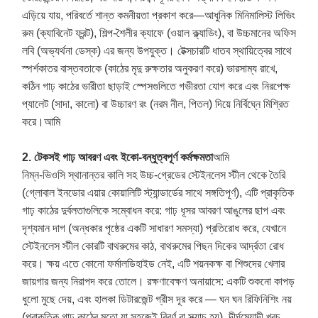
এড়িয়ে যায়, পরিবর্তে শান্ত কমনীয়তা প্রকাশ করে—আধুনিক মিনিমালিস্ট লিভিং
রুম (ক্যাবিনেট ফ্রন্ট), শিল্প-শৈলীর ক্যাফে (ওয়াল ক্ল্যাডিং), বা উচ্চমানের অফিস
লবি (অভ্যর্থনা ডেস্ক) এর জন্য উপযুক্ত। টেক্সচারটি ধাতব স্থায়িত্বের সাথে
স্পর্শকাতর বাস্তবতাকে (কাঠের মৃদু রুক্ষতার অনুকরণ করে) ভারসাম্য রাখে,
কঠিন গাঢ় কাঠের ভারীতা ছাড়াই স্পেসগুলিতে গভীরতা যোগ করে এবং নিরপেক্ষ
প্যালেট (সাদা, কালো) বা উচ্চারণ রং (নরম নীল, পিতল) দিয়ে নির্বিঘ্নে মিশ্রিত
করে।
আমি
2. টেকসই গাঢ় আবরণ এবং ইকো-বন্ধুত্বপূর্ণ কর্মক্ষমতা
আমি
নিম্ন-ভিওসি স্থানান্তর কালি সহ উচ্চ-গ্রেডের স্টেইনলেস স্টীল থেকে তৈরি
(গ্লোবাল ইনডোর এয়ার কোয়ালিটি স্ট্যান্ডার্ডের সাথে সঙ্গতিপূর্ণ), এটি প্রাকৃতিক
গাঢ় কাঠের দুর্বলতাগুলিকে সম্বোধন করে: গাঢ় ধূসর আবরণ আঙুলের ছাপ এবং
দৃশ্যমান দাগ (অন্ধকার পৃষ্ঠের একটি সাধারণ সমস্যা) প্রতিরোধ করে, যেখানে
স্টেইনলেস স্টীল কোরটি বাথরুমের কাঠ, বাথরুমের পিছন দিকের আর্দ্রতা রোধ
করে। ক্ষয় এতে কোনো ফর্মালডিহাইড নেই, এটি শয়নকক্ষ বা শিশুদের খেলার
জায়গার জন্য নিরাপদ করে তোলে। রক্ষণাবেক্ষণ অনায়াসে: একটি শুকনো কাপড়
ধুলো মুছে দেয়, এবং হালকা ডিটারজেন্ট গ্রীস দূর করে — ঘন ঘন রিফিনিশিং নয়
(প্রাকৃতিক গাঢ় কাঠের মতো যা সহজেই বিবর্ণ বা স্ক্র্যাচ হয়), দীর্ঘমেয়াদী খরচ