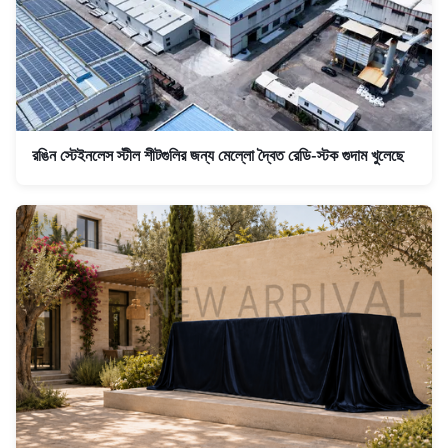
রঙিন স্টেইনলেস স্টীল শীটগুলির জন্য মেল্লো দ্বৈত রেডি-স্টক গুদাম খুলেছে