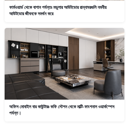
ফার্মওয়ার্ড থেকে বাগান পর্যন্তঃ মডুলার আউটডোর রান্নাঘরগুলি নমনীয়
আউটডোর জীবনকে সমর্থন করে
অফিস মোবাইল বার কাউন্টারঃ কফি স্টেশন থেকে মাল্টি-ফাংশনাল ওয়ার্কস্পেস
পর্যন্ত।