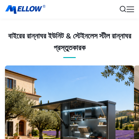
বাইরের রান্নাঘর ইউনিট & স্টেইনলেস স্টীল রান্নাঘর
প্রস্তুতকারক