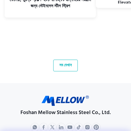
কোনিয়া, তুরস্ক প্রকল্প∙ ২০১ বাণিজ্যিক রান্নাঘরের সরঞ্জাম
Elevato
জন্য স্টেইনলেস স্টীল স্ট্রিপ
সব দেখান
Foshan Mellow Stainless Steel Co., Ltd.