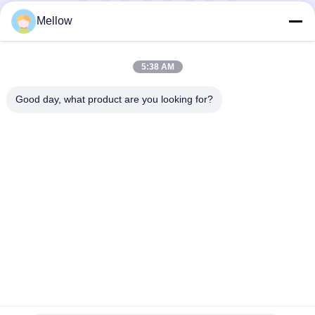
Mellow
পণ্য
আমাদের সম্বন্ধে
কোম্পানির প্রোফাইল
5:38 AM
কারখানা পরিদর্শন
Good day, what product are you looking for?
গুণমান নিয়ন্ত্রণ
মামলা
ব্লগ
খবর
একটি ফ্রি উদ্ধৃতি পান
টেলিফোন:
+86 13392232932
ইমেইল:
info@mellowsteel.com
ঠিকানা: Xinbao Plaza, Tiancheng Rd, Shunde District, Foshan,
Guangdong Province, China, 528041