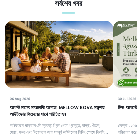
সর্বশেষ খবর
06 Aug 2026
30 Jul 2026
আগস্ট মাসের মাঝামাঝি আসছে: MELLOW KOVA মডুলার
মিড-আগস্টে
আউটডোর কিচেনের সাথে পরিচিত হন
আউটডোর রান্নাঘরগুলি স্বতন্ত্র গ্রিল থেকে প্রস্তুত, রান্না, শীতল,
মেল্লো ২০২৬ 
ধোয়া, সঞ্চয় এবং বিনোদনের জন্য সম্পূর্ণ আউটডোর লিভিং স্পেসে বিকশিত
পরিকল্পনা করে