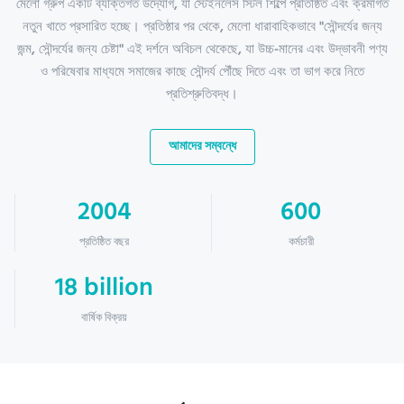
মেলো গ্রুপ একটি ব্যক্তিগত উদ্যোগ, যা স্টেইনলেস স্টিল শিল্পে প্রতিষ্ঠিত এবং ক্রমাগত
নতুন খাতে প্রসারিত হচ্ছে। প্রতিষ্ঠার পর থেকে, মেলো ধারাবাহিকভাবে "সৌন্দর্যের জন্য
জন্ম, সৌন্দর্যের জন্য চেষ্টা" এই দর্শনে অবিচল থেকেছে, যা উচ্চ-মানের এবং উদ্ভাবনী পণ্য
ও পরিষেবার মাধ্যমে সমাজের কাছে সৌন্দর্য পৌঁছে দিতে এবং তা ভাগ করে নিতে
প্রতিশ্রুতিবদ্ধ।
আমাদের সম্বন্ধে
2004
600
প্রতিষ্ঠিত বছর
কর্মচারী
18 billion
বার্ষিক বিক্রয়