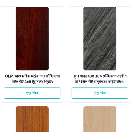
OEM আলংকারিক কাঠের শস্য স্টেইনলেস
ধূসর পাথর 430 304 স্টেইনলেস প্লেট 1
স্টিল শীট 4x8 ট্রান্সফার প্রিন্টিং
মিমি স্টিল শীট রান্নাঘরের কাউন্টারটপের
জন্য
দৃশ্য আরো
দৃশ্য আরো