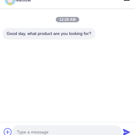
পণ্য
আমাদের সম্বন্ধে
কোম্পানির প্রোফাইল
12:20 AM
কারখানা পরিদর্শন
Good day, what product are you looking for?
গুণমান নিয়ন্ত্রণ
মামলা
ব্লগ
খবর
একটি ফ্রি উদ্ধৃতি পান
টেলিফোন:
+86 13392232932
ইমেইল:
info@mellowsteel.com
ঠিকানা: Xinbao Plaza, Tiancheng Rd, Shunde District, Foshan,
Guangdong Province, China, 528041
গোপনীয়তা নীতি
|
কপিরাইট © 2025-2026 Foshan Mellow Stainless Steel Co., Ltd.. সমস্ত
অধিকার সংরক্ষিত।.