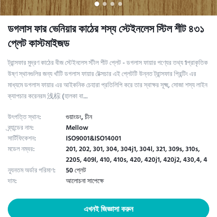
ডগলাস ফার ভেনিয়ার কাঠের শস্য স্টেইনলেস স্টিল শীট ৪৩১
প্লেট কাস্টমাইজড
ট্রান্সফার মুদ্রণ কাঠের বীজ স্টেইনলেস স্টীল শীট প্লেট - ডগলাস ফায়ার পণ্যের তথ্য 1প্রাকৃতিক
উষ্ণ স্থানগুলির জন্য খাঁটি ডগলাস ফায়ার টেক্সচার​ এই প্লেটটি উন্নত ট্রান্সফার প্রিন্টিং এর
মাধ্যমে ডগলাস ফায়ার এর আইকনিক চেহারা প্রতিলিপি করে তার স্বাক্ষর সূক্ষ্ম, সোজা শস্য লাইন
ক্যাপচার করেনরম 浅棕 (হালকা বা...
উৎপত্তি স্থান:
গুয়াংডং, চীন
ব্র্যান্ডের নাম:
Mellow
সার্টিফিকেশন:
ISO9001&ISO14001
মডেল নম্বর:
201, 202, 301, 304, 304j1, 304l, 321, 309s, 310s,
2205, 409l, 410, 410s, 420, 420j1, 420j2, 430,4, 4
ন্যূনতম অর্ডার পরিমাণ:
50 প্লেট
দাম:
আলোচনা সাপেক্ষে
এখনই জিজ্ঞাসা করুন