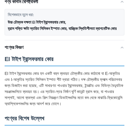
পণ্য কাস্টম বৈশিষ্ট্যাবলী
বিশেষভাবে তুলে ধরা:
উচ্চ চৌম্বক দক্ষতা EI টাইপ ট্রান্সফরমার কোর
,
হ্রাস শক্তি ক্ষতি স্তরিত সিলিকন ইস্পাত কোর
,
যান্ত্রিক স্থিতিশীলতা ম্যাগনেটিক কোর
পণ্যের বিবরণ
EI টাইপ ট্রান্সফরমার কোর
EI টাইপ ট্রান্সফরমার কোর হল একটি বহুল ব্যবহৃত চৌম্বকীয় কোর কাঠামো যা E-আকৃতির
এবং I-আকৃতির স্তরিত সিলিকন ইস্পাত শীট দ্বারা গঠিত। দক্ষ চৌম্বকীয় ফ্লাক্স পরিচালনার
জন্য ডিজাইন করা হয়েছে, এটি সাধারণত পাওয়ার ট্রান্সফরমার, ইন্ডাক্টর এবং বিভিন্ন বৈদ্যুতিক
সরঞ্জামগুলিতে ব্যবহৃত হয়। এর স্তরিত-স্তর নির্মাণ ঘূর্ণি কারেন্ট হ্রাস করে, যা পাওয়ার
সাপ্লাই, আলো ব্যবস্থা এবং শিল্প নিয়ন্ত্রণ ডিভাইসগুলির মতো কম থেকে মাঝারি-ফ্রিকোয়েন্সি
অ্যাপ্লিকেশনগুলির জন্য আদর্শ করে তোলে।
পণ্যের বিশেষ উল্লেখ