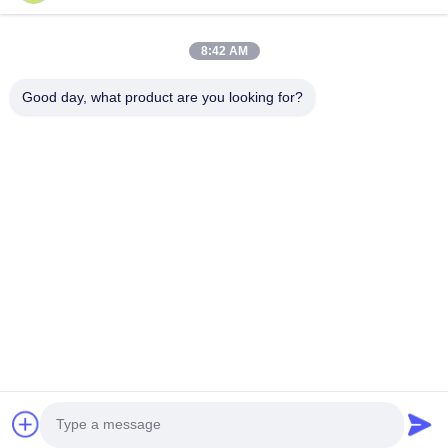
পণ্য
আমাদের সম্বন্ধে
কোম্পানির প্রোফাইল
8:42 AM
কারখানা পরিদর্শন
Good day, what product are you looking for?
গুণমান নিয়ন্ত্রণ
মামলা
ব্লগ
খবর
একটি ফ্রি উদ্ধৃতি পান
টেলিফোন:
+86 13392232932
ইমেইল:
info@mellowsteel.com
ঠিকানা: Xinbao Plaza, Tiancheng Rd, Shunde District, Foshan,
Guangdong Province, China, 528041
গোপনীয়তা নীতি
|
কপিরাইট © 2025-2026 Foshan Mellow Stainless Steel Co., Ltd.. সমস্ত
অধিকার সংরক্ষিত।.