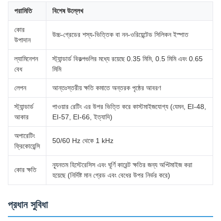
পরামিতি
বিশেষ উল্লেখ
কোর
উচ্চ-গ্রেডের শস্য-ভিত্তিক বা নন-ওরিয়েন্টেড সিলিকন ইস্পাত
উপাদান
ল্যামিনেশন
স্ট্যান্ডার্ড বিকল্পগুলির মধ্যে রয়েছে 0.35 মিমি, 0.5 মিমি এবং 0.65
বেধ
মিমি
লেপন
আন্তঃস্তরীয় ক্ষতি কমাতে অন্তরক পৃষ্ঠের আবরণ
স্ট্যান্ডার্ড
পাওয়ার রেটিং এর উপর ভিত্তি করে কাস্টমাইজযোগ্য (যেমন, EI-48,
আকার
EI-57, EI-66, ইত্যাদি)
অপারেটিং
50/60 Hz থেকে 1 kHz
ফ্রিকোয়েন্সি
ন্যূনতম হিস্টেরেসিস এবং ঘূর্ণি কারেন্ট ক্ষতির জন্য অপ্টিমাইজ করা
কোর ক্ষতি
হয়েছে (নির্দিষ্ট মান গ্রেড এবং বেধের উপর নির্ভর করে)
প্রধান সুবিধা