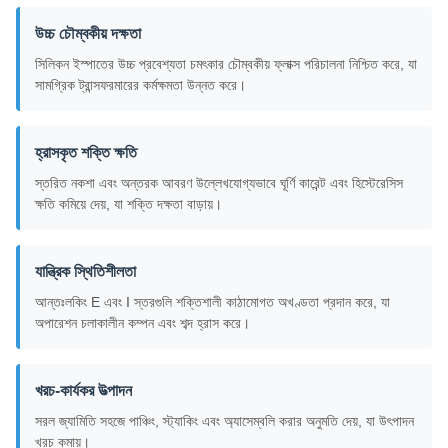
উচ্চ চৌম্বকীয় দক্ষতা
সিলিকন ইস্পাতের উচ্চ প্রবেশ্যতা চমৎকার চৌম্বকীয় ফ্লাক্স পরিচালনা নিশ্চিত করে, যা
সামগ্রিক ট্রান্সফরমারের কর্মক্ষমতা উন্নত করে।
হ্রাসকৃত শক্তি ক্ষতি
স্তরিত নকশা এবং অন্তরক আবরণ উল্লেখযোগ্যভাবে ঘূর্ণি কারেন্ট এবং হিস্টেরেসিস
ক্ষতি কমিয়ে দেয়, যা শক্তি দক্ষতা বাড়ায়।
যান্ত্রিক স্থিতিশীলতা
আন্তঃলকিং E এবং I স্তরগুলি শক্তিশালী কাঠামোগত অখণ্ডতা প্রদান করে, যা
অপারেশন চলাকালীন কম্পন এবং শব্দ হ্রাস করে।
খরচ-কার্যকর উত্পাদন
সরল জ্যামিতি সহজে পাঞ্চিং, স্ট্যাকিং এবং অ্যাসেম্বলি করার অনুমতি দেয়, যা উৎপাদন
খরচ কমায়।