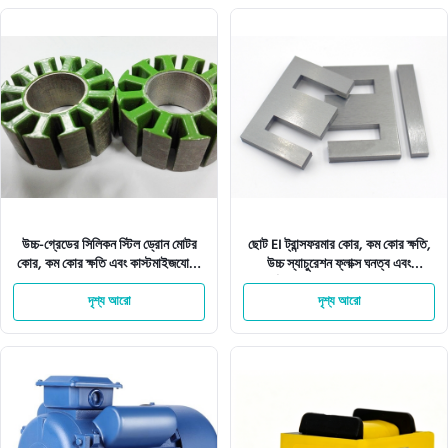
উচ্চ-গ্রেডের সিলিকন স্টিল ড্রোন মোটর
ছোট EI ট্রান্সফরমার কোর, কম কোর ক্ষতি,
কোর, কম কোর ক্ষতি এবং কাস্টমাইজযোগ্য
উচ্চ স্যাচুরেশন ফ্লাক্স ঘনত্ব এবং
মাত্রা সহ
সুনির্দিষ্টভাবে স্ট্যাম্প করা ল্যামিনেশন সহ
দৃশ্য আরো
দৃশ্য আরো