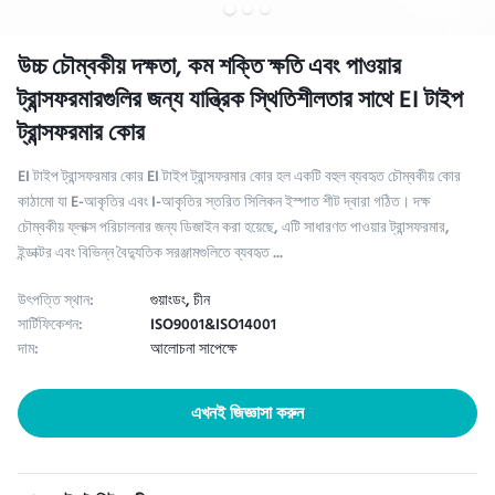
উচ্চ চৌম্বকীয় দক্ষতা, কম শক্তি ক্ষতি এবং পাওয়ার
ট্রান্সফরমারগুলির জন্য যান্ত্রিক স্থিতিশীলতার সাথে EI টাইপ
ট্রান্সফরমার কোর
EI টাইপ ট্রান্সফরমার কোর EI টাইপ ট্রান্সফরমার কোর হল একটি বহুল ব্যবহৃত চৌম্বকীয় কোর
কাঠামো যা E-আকৃতির এবং I-আকৃতির স্তরিত সিলিকন ইস্পাত শীট দ্বারা গঠিত। দক্ষ
চৌম্বকীয় ফ্লাক্স পরিচালনার জন্য ডিজাইন করা হয়েছে, এটি সাধারণত পাওয়ার ট্রান্সফরমার,
ইন্ডাক্টর এবং বিভিন্ন বৈদ্যুতিক সরঞ্জামগুলিতে ব্যবহৃত ...
উৎপত্তি স্থান:
গুয়াংডং, চীন
সার্টিফিকেশন:
ISO9001&ISO14001
দাম:
আলোচনা সাপেক্ষে
এখনই জিজ্ঞাসা করুন