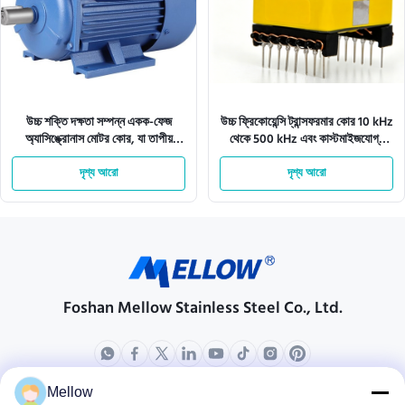
উচ্চ শক্তি দক্ষতা সম্পন্ন একক-ফেজ
উচ্চ ফ্রিকোয়েন্সি ট্রান্সফরমার কোর 10 kHz
অ্যাসিঙ্ক্রোনাস মোটর কোর, যা তাপীয়
থেকে 500 kHz এবং কাস্টমাইজযোগ্য
স্থিতিশীলতার জন্য কম শব্দ এবং কম্পন সহ
মাত্রা জন্য উচ্চ গ্রেড সিলিকন ইস্পাত সঙ্গে
দৃশ্য আরো
দৃশ্য আরো
Foshan Mellow Stainless Steel Co., Ltd.
Mellow