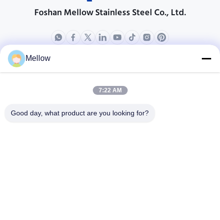
Foshan Mellow Stainless Steel Co., Ltd.
Mellow
পণ্য
আমাদের সম্বন্ধে
কোম্পানির প্রোফাইল
7:22 AM
কারখানা পরিদর্শন
Good day, what product are you looking for?
গুণমান নিয়ন্ত্রণ
মামলা
ব্লগ
খবর
একটি ফ্রি উদ্ধৃতি পান
টেলিফোন:
+86 13392232932
ইমেইল:
info@mellowsteel.com