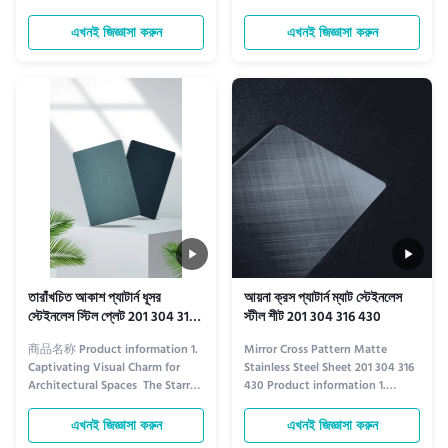
information Elevate your space
Elegance: Chinese Ancient Ink
with our innovative color-
Style Aged Stainless Steel
এখনই জিজ্ঞাসা করুন
এখনই জিজ্ঞাসা করুন
changing frosted stainless steel
Decorative Sheet Embrace the
decorative plate. Crafted from
fusion of classical artistry and
premium-grade stainless steel
modern durability with our
(201, 304, 316, or 430), this piece
Chinese Ancient Ink Style Aged
combines durability with artistic
Stainless Steel Decorative ...
...
তারাঁখচিত আকাশ প্যাটার্ন ধূসর
আয়না ক্রস প্যাটার্ন ম্যাট স্টেইনলেস
স্টেইনলেস স্টিল প্লেট 201 304 316
স্টীল শীট 201 304 316 430
430
商品名称 Product information 1.
Mirror Cross Pattern Matte
Captivating Visual Charm for
Stainless Steel Sheet 201 304 316
Architectural Spaces ​ The Starry
430 Product information 1.
Sky Pattern Gray Stainless Steel
Unique Visual Fusion of Mirror &
Plate redefines architectural
Matte Textures The Mirror Cross
এখনই জিজ্ঞাসা করুন
এখনই জিজ্ঞাসা করুন
decoration with its unique
Pattern Matte Stainless Steel