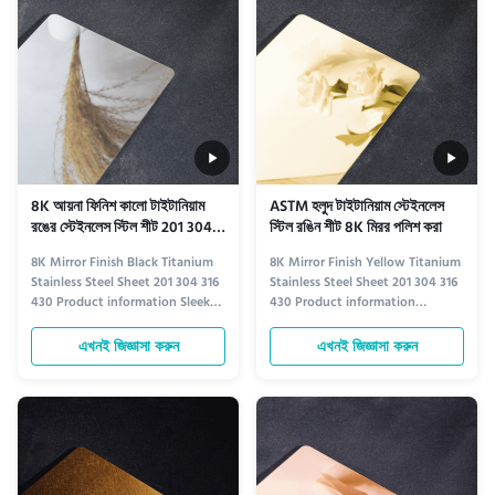
precise PVD (Physical Vapor ...
—it blends monochromatic ...
8K আয়না ফিনিশ কালো টাইটানিয়াম
ASTM হলুদ টাইটানিয়াম স্টেইনলেস
রঙের স্টেইনলেস স্টিল শীট 201 304
স্টিল রঙিন শীট 8K মিরর পলিশ করা
316 430 ODM
8K Mirror Finish Black Titanium
8K Mirror Finish Yellow Titanium
Stainless Steel Sheet 201 304 316
Stainless Steel Sheet 201 304 316
430 Product information Sleek
430 Product information
Aesthetic & High-End Texture​
Luxurious Aesthetic & Premium
Adhering to the 768-mesh 8K
Finish​ Following the 768-mesh
এখনই জিজ্ঞাসা করুন
এখনই জিজ্ঞাসা করুন
polishing standard, the sheet
8K polishing standard, the sheet
delivers a flawless mirror-like
features a flawless mirror surface
surface that intensely reflects
that reflects light intensely,
light, creating a sense of depth
adding a bright, grand vibe to
and modernity in ...
spaces. Its ...