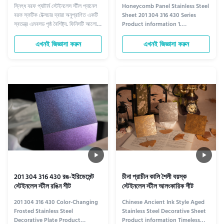
স্নিগ্ধ বরফ প্যাটার্ন স্টেইনলেস স্টীল প্যানেল
Honeycomb Panel Stainless Steel
বরফ স্ফটিক টেক্সচার দ্বারা অনুপ্রাণিত একটি
Sheet 201 304 316 430 Series
স্বতন্ত্র এমবসড পৃষ্ঠ বৈশিষ্ট্য. ফিনিসটি আলোর
Product information 1.
অধীনে গভীরতা এবং নরম প্রতিফলন তৈরি
Lightweight Stability:
করে, এটি আলংকারিক প্রাচীর ক্ল্যাডিং,
Honeycomb Structure’s Unique
এখনই জিজ্ঞাসা করুন
এখনই জিজ্ঞাসা করুন
বৈশিষ্ট্যযুক্ত দেয়াল এবং স্থাপত্য অভ্যন্তরীণ
Edge ​ The Honeycomb Panel
অ্যাপ্লিকেশনের জন্য উপযুক্ত করে তোলে।
Stainless Steel Plate series
redefines architectural
decoration with its innovative
honeycomb core design.
Sandwiched between two ...
201 304 316 430 রঙ-ইরিডেসেন্ট
চীনা প্রাচীন কালি শৈলী বয়স্ক
স্টেইনলেস স্টীল রঙিন শীট
স্টেইনলেস স্টীল আলংকারিক শীট
201 304 316 430 Color-Changing
Chinese Ancient Ink Style Aged
Frosted Stainless Steel
Stainless Steel Decorative Sheet
Decorative Plate Product
Product information Timeless