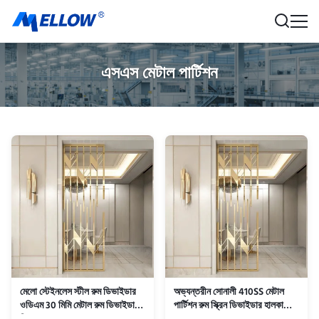
এসএস মেটাল পার্টিশন
মেলো স্টেইনলেস স্টীল রুম ডিভাইডার
অভ্যন্তরীন সোনালী 410SS মেটাল
ওডিএম 30 মিমি মেটাল রুম ডিভাইডার
পার্টিশন রুম স্ক্রিন ডিভাইডার হালকা