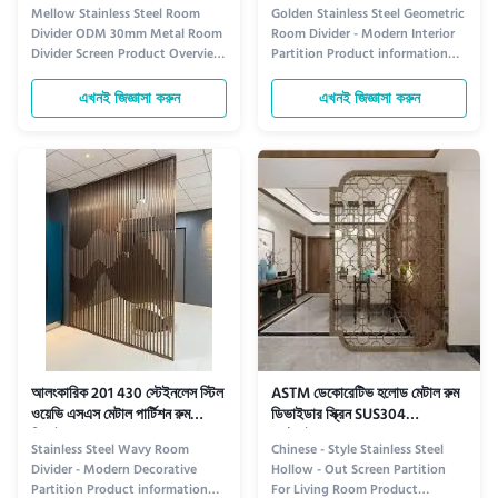
স্ক্রিন
ওজনের
Mellow Stainless Steel Room
Golden Stainless Steel Geometric
Divider ODM 30mm Metal Room
Room Divider - Modern Interior
Divider Screen Product Overview
Partition Product information
Compared with traditional
Golden Stainless Steel Geometric
partitions such as white walls or
Room Diviver Transform your
এখনই জিজ্ঞাসা করুন
এখনই জিজ্ঞাসা করুন
wooden screens, our stainless
living or working space with this
Steel Partition offer numerous
elegant, modern room divider.
advantages including diverse
Crafted from premium stainless
styles, modern design, long-term
steel with a gleaming golden
durability, and an elegant, ...
finish, it features ...
আলংকারিক 201 430 স্টেইনলেস স্টিল
ASTM ডেকোরেটিভ হলোড মেটাল রুম
ওয়েভি এসএস মেটাল পার্টিশন রুম
ডিভাইডার স্ক্রিন SUS304
ডিভাইডার
কাস্টমাইজড
Stainless Steel Wavy Room
Chinese - Style Stainless Steel
Divider - Modern Decorative
Hollow - Out Screen Partition
Partition Product information
For Living Room Product