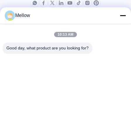
Mellow
পণ্য
আমাদের সম্বন্ধে
কোম্পানির প্রোফাইল
10:13 AM
কারখানা পরিদর্শন
Good day, what product are you looking for?
গুণমান নিয়ন্ত্রণ
মামলা
ব্লগ
খবর
একটি ফ্রি উদ্ধৃতি পান
টেলিফোন:
+86 13392232932
ইমেইল:
info@mellowsteel.com
ঠিকানা: Xinbao Plaza, Tiancheng Rd, Shunde District, Foshan,
Guangdong Province, China, 528041