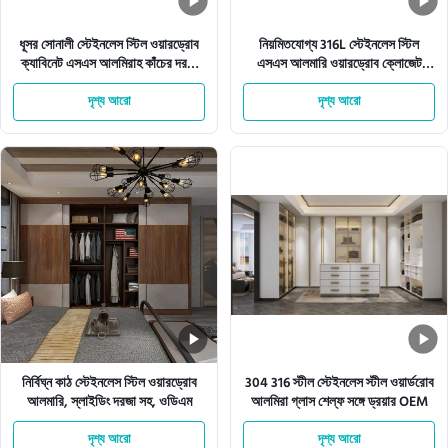
ধূসর সোনালী স্টেইনলেস স্টিল ওয়ারড্রোব
নিয়মিতযোগ্য 316L স্টেইনলেস স্টিল
ক্যাবিনেট এসএস আলমিরাহ কাঁচের দরজা
এসএস আলমারি ওয়ারড্রোব ক্লোজেট
সহ পোশাকের জন্য
হ্যাংগিং ও স্টোরেজ সহ
দৃশ্য আরো
দৃশ্য আরো
নির্বিঘ্ন কাঠ স্টেইনলেস স্টিল ওয়ারড্রোব
304 316 স্টীল স্টেইনলেস স্টীল ওয়ার্ডরোব
আলমারি, স্লাইডিং দরজা সহ, ওডিএম
আলমিরা গ্লাস শেল্ফ সঙ্গে ড্রয়ার OEM
দৃশ্য আরো
দৃশ্য আরো