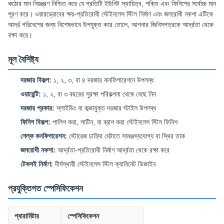
কঠোর মান নিয়ন্ত্রণ নিশ্চিত করে যে প্রতিটি ইউনিট স্থায়িত্ব, শক্তি এবং ফিনিশের সর্বোচ্চ মান
পূরণ করে। ওয়ারড্রোবের ক্ষয়-প্রতিরোধী স্টেইনলেস স্টিল নির্মাণ এবং জলরোধী নকশা এটিকে
আর্দ্র পরিবেশের জন্য বিশেষভাবে উপযুক্ত করে তোলে, আপনার জিনিসপত্রকে আর্দ্রতা থেকে
রক্ষা করে।
মূল বৈশিষ্ট্য
দরজার বিকল্প:
১, ২, ৩, বা ৪ দরজার কনফিগারেশনে উপলব্ধ
ওয়ারেন্টি:
১, ২, বা ৩ বছরের সুরক্ষা পরিকল্পনা থেকে বেছে নিন
দরজার প্রকার:
স্লাইডিং বা কব্জাযুক্ত দরজার স্টাইল উপলব্ধ
ফিনিশ বিকল্প:
পালিশ করা, সাটিন, বা ব্রাশ করা স্টেইনলেস স্টিল ফিনিশ
শেল্ফ কনফিগারেশন:
স্টোরেজ চাহিদা মেটাতে সামঞ্জস্যযোগ্য বা স্থির তাক
জলরোধী নকশা:
আর্দ্রতা-প্রতিরোধী নির্মাণ আর্দ্রতা থেকে রক্ষা করে
টেকসই নির্মাণ:
দীর্ঘস্থায়ী স্টেইনলেস স্টিল ক্যাবিনেট ডিজাইন
প্রযুক্তিগত স্পেসিফিকেশন
প্যারামিটার
স্পেসিফিকেশন