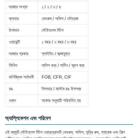
দরজার সংখ্যা
১ / ২ / ৩ / ৪
ব্যবহার
বেডরুম / অফিস / স্টোরেজ
উপাদান
স্টেইনলেস স্টিল
ওয়ারেন্টি
১ বছর / ২ বছর / ৩ বছর
দরজার প্রকার
স্লাইডিং / কব্জাযুক্ত
ফিনিশ
পালিশ করা / সাটিন / ব্রাশ করা
বাণিজ্যিক শর্তাবলী
FOB, CFR, CIF
রঙ
সিলভার / কাস্টম রঙ উপলব্ধ
ওজন
আকার অনুযায়ী পরিবর্তিত হয়
অ্যাপ্লিকেশন এবং পরিবেশ
এই বহুমুখী স্টেইনলেস স্টিল ওয়ারড্রোবটি বেডরুম, অফিস, লন্ড্রি রুম, গ্যারেজ এবং শিল্প