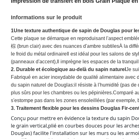
Impression de transfert en bois Grain Plaque en
Informations sur le produit
1Une texture authentique de sapin de Douglas pour l
Cette plaque se démarque en reproduisant l'aspect emblém
棕 (brun clair) avec des nuances d'ambre subtilesÀ la différe
le froid du métal ordinaireIl est idéal pour les salons de s
(panneaux d'accent),Il imprègne les espaces de la tranquilli
2. Durable et écologique au-delà du sapin naturel
Je su
Fabriqué en acier inoxydable de qualité alimentaire avec de
du sapin naturel de Douglas:il résiste à l'humidité (pas de
plus sûrs pour les chambres ou les pépinières.Comparé au v
s'estompe pas dans les zones ensoleillées (par exemple, ba
3. Traitement flexible pour les dessins Douglas Fir-cent
Conçu pour mettre en évidence la texture du sapin Doug
le grain vertical,plié en courbes douces pour les arche
Douglas) facilite l'installation sur les murs ou les arm