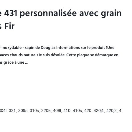
e 431 personnalisée avec grain
e 431 personnalisée avec grain
 Fir
 Fir
r inoxydable - sapin de Douglas Informations sur le produit 1Une
paces chauds naturelsJe suis désolée. Cette plaque se démarque en
 grâce à une ...
304l, 321, 309s, 310s, 2205, 409l, 410, 410s, 420, 420j1, 420j2, 4