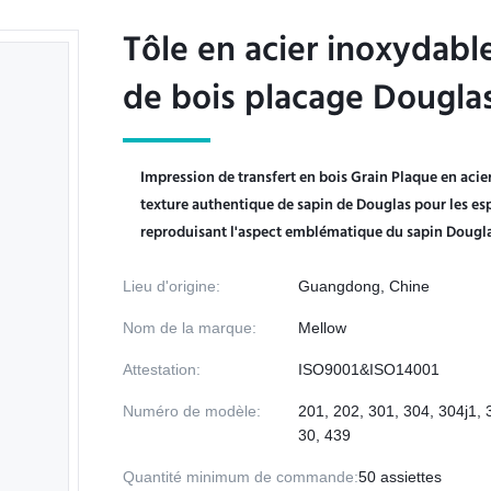
Tôle en acier inoxydabl
Tôle en acier inoxydabl
de bois placage Douglas
de bois placage Douglas
Impression de transfert en bois Grain Plaque en acie
texture authentique de sapin de Douglas pour les es
reproduisant l'aspect emblématique du sapin Douglas
Lieu d'origine:
Guangdong, Chine
Nom de la marque:
Mellow
Attestation:
ISO9001&ISO14001
Numéro de modèle:
201, 202, 301, 304, 304j1, 
30, 439
Quantité minimum de commande:
50 assiettes