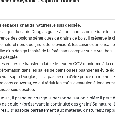
 acier inoxydable - sapin de Douglas
es espaces chauds naturels
Je suis désolée.
atique du sapin Douglas grâce à une impression de transfert a
nce des options génériques de grains de bois, il préserve la chal
tyle naturel nordique (murs de télévision), les cuisines américai
té d'un design inspiré de la forêt sans compter sur le vrai bois..
is désolée.
s encres de transfert à faible teneur en COV (conforme à la certi
 déformation dans les salles de bains ou les buanderieIl évite é
rai sapin Douglas, il n'a pas besoin d'être poncé ou repeint rég
lcons couverts), ce qui réduit les coûts d'entretien à long term
ric
Je suis désolée.
las, il prend en charge la personnalisation ciblée: il peut
s de couloir (préservant la continuité des grains)Sa nature 
oires.Il s' associe parfaitement aux matériaux naturels.: l'ap