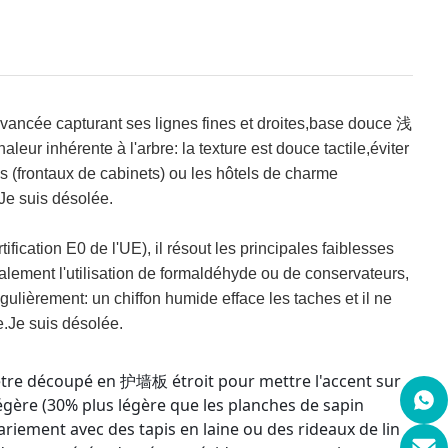
vancée capturant ses lignes fines et droites,base douce 浅
eur inhérente à l'arbre: la texture est douce tactile,éviter
nes (frontaux de cabinets) ou les hôtels de charme
Je suis désolée.
fication E0 de l'UE), il résout les principales faiblesses
galement l'utilisation de formaldéhyde ou de conservateurs,
ulièrement: un chiffon humide efface les taches et il ne
e.
Je suis désolée.
 être découpé en 护墙板 étroit pour mettre l'accent sur 
légère (30% plus légère que les planches de sapin 
pariement avec des tapis en laine ou des rideaux de lin 