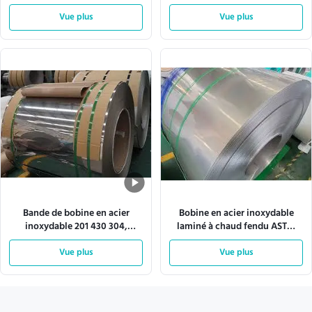
pour détails architecturaux
miroir 304SS 201SS
Vue plus
Vue plus
Bande de bobine en acier
Bobine en acier inoxydable
inoxydable 201 430 304,
laminé à chaud fendu ASTM
rouleau de métal pour
201SS 304SS 430SS 316L
appareils ménagers
Vue plus
Vue plus