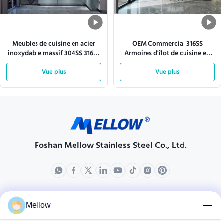
Meubles de cuisine en acier
OEM Commercial 316SS
inoxydable massif 304SS 316SS
Armoires d'îlot de cuisine en
en forme de L
acier inoxydable modulaire
Vue plus
Vue plus
Foshan Mellow Stainless Steel Co., Ltd.
produits
Au sujet de nous
Mellow