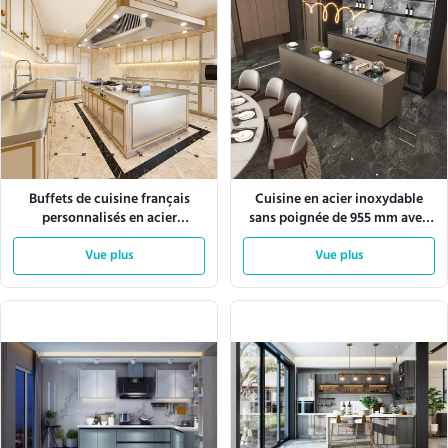
Buffets de cuisine français
Cuisine en acier inoxydable
personnalisés en acier
sans poignée de 955 mm avec
inoxydable 304 avec grand
plaque à induction
rangement
Vue plus
Vue plus