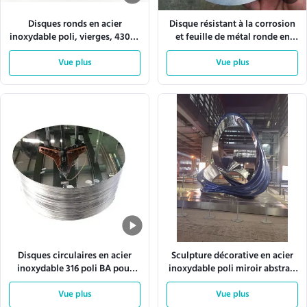
Disques ronds en acier
Disque résistant à la corrosion
inoxydable poli, vierges, 430SS
et feuille de métal ronde en
410SS, ODM
acier inoxydable 304 ou 316 à
Vue plus
usage industriel et décoratif
Vue plus
Disques circulaires en acier
Sculpture décorative en acier
inoxydable 316 poli BA pour
inoxydable poli miroir abstrait
ustensiles de cuisine
OEM
Vue plus
Vue plus