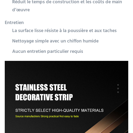
Réduit le temps de construction et les coûts de main
d’œuvre
Entretien
La surface lisse résiste à la poussière et aux taches
Nettoyage simple avec un chiffon humide
Aucun entretien particulier requis