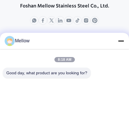
Foshan Mellow Stainless Steel Co., Ltd.
produits
Au sujet de nous
Mellow
Profil d'entreprise
Visite d'usine
8:18 AM
Contrôle de qualité
Good day, what product are you looking for?
Cas
Blogs
Nouvelles
Obtenez un devis
gratuit
Téléphone:
+86 13392232932