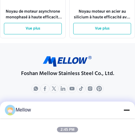
Noyau de moteur asynchrone
Noyau moteur en acier au
monophasé à haute efficacité
silicium à haute efficacité avec
énergétique avec faible bruit et
stabilité thermique et tôles de
vibrations pour la stabilité
Vue plus
précision pour moteurs
Vue plus
thermique
électriques
Foshan Mellow Stainless Steel Co., Ltd.
produits
Au sujet de nous
Mellow
Profil d'entreprise
Visite d'usine
2:45 PM