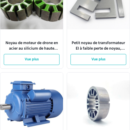
Noyau de moteur de drone en
Petit noyau de transformateur
acier au silicium de haute
EI à faible perte de noyau,
qualité avec faible perte de
densité de flux de saturation
noyau et dimensions
Vue plus
élevée et stratifications
Vue plus
personnalisables
imprimées de précision