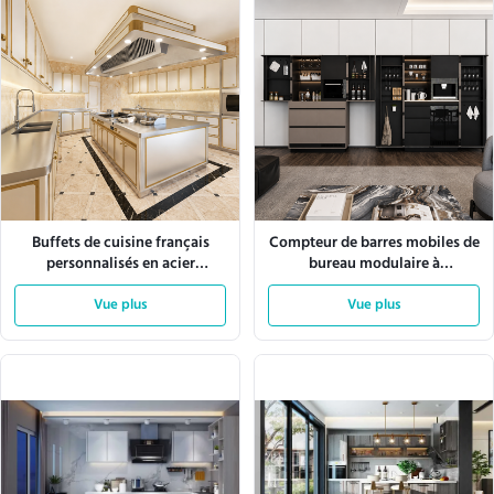
Buffets de cuisine français
Compteur de barres mobiles de
personnalisés en acier
bureau modulaire à
inoxydable 304 avec grand
emplacement multiples pour
rangement
Vue plus
bureaux exécutifs
Vue plus