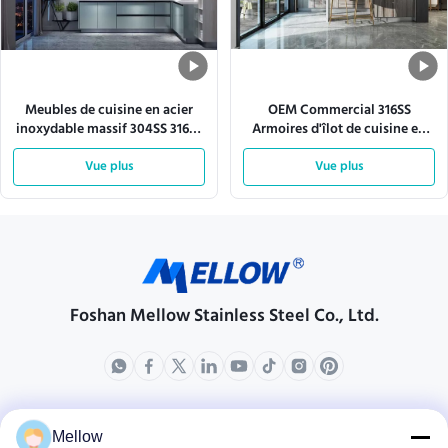
Meubles de cuisine en acier
OEM Commercial 316SS
inoxydable massif 304SS 316SS
Armoires d'îlot de cuisine en
en forme de L
acier inoxydable modulaire
Vue plus
Vue plus
Foshan Mellow Stainless Steel Co., Ltd.
produits
Au sujet de nous
Mellow