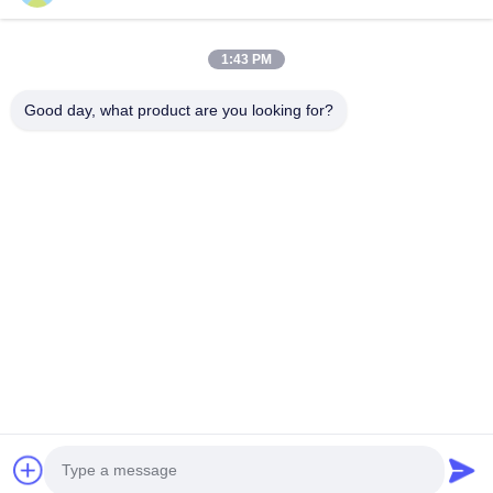
Profil d'entreprise
Visite d'usine
1:43 PM
Contrôle de qualité
Good day, what product are you looking for?
Cas
Blogs
Nouvelles
Obtenez un devis
gratuit
Téléphone:
+86 13392232932
Email:
info@mellowsteel.com
Adresse: Xinbao Plaza, Tiancheng Rd, Shunde District, Foshan,
Guangdong Province, China, 528041
Politique en matière de protection de la vie privée
|
Droit d'auteur © 2025-2026
Foshan Mellow Stainless Steel Co., Ltd.. . Tous droits réservés..