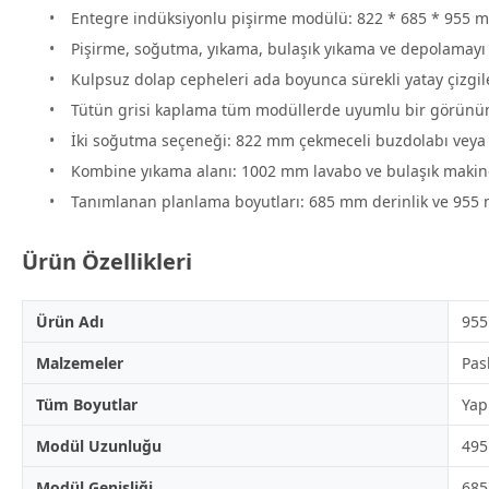
Entegre indüksiyonlu pişirme modülü: 822 * 685 * 955 mm
Pişirme, soğutma, yıkama, bulaşık yıkama ve depolamayı 
Kulpsuz dolap cepheleri ada boyunca sürekli yatay çizgil
Tütün grisi kaplama tüm modüllerde uyumlu bir görünüm
İki soğutma seçeneği: 822 mm çekmeceli buzdolabı veya
Kombine yıkama alanı: 1002 mm lavabo ve bulaşık makinesi
Tanımlanan planlama boyutları: 685 mm derinlik ve 955 
Ürün Özellikleri
Ürün Adı
955
Malzemeler
Pas
Tüm Boyutlar
Yap
Modül Uzunluğu
49
Modül Genişliği
68