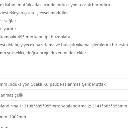
 kabin, mutfak adası içinde indüksiyonlu ocak barındırır
destekleyen çoklu işlevsel modüller
er sağlar
 yaratır
 kompakt 495 mm kapı tipi buzdolabı
 dolabı, yiyecek hazırlama ve bulaşık yıkama işlemlerini birleştir
mm yükseklik, doğru proje düzenini destekler
mm İndüksiyon Ocaklı Kulpsuz Paslanmaz Çelik Mutfak
lanmaz çelik
ılandırma 1: 3108*685*955mm; Yapılandırma 2: 3141*685*955mm
5mm~1002mm
5 mm