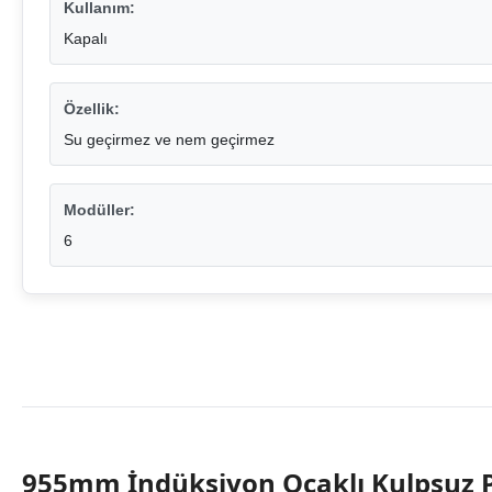
Kullanım:
Kapalı
Özellik:
Su geçirmez ve nem geçirmez
Modüller:
6
955mm İndüksiyon Ocaklı Kulpsuz 