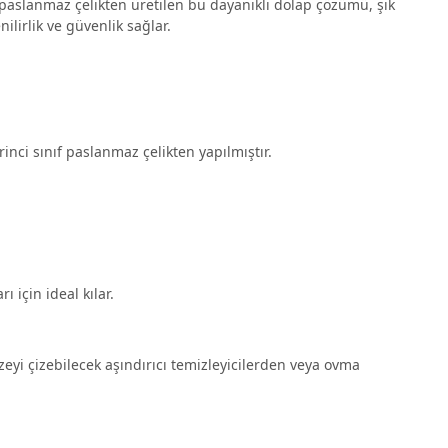
i paslanmaz çelikten üretilen bu dayanıklı dolap çözümü, şık
lirlik ve güvenlik sağlar.
nci sınıf paslanmaz çelikten yapılmıştır.
 için ideal kılar.
zeyi çizebilecek aşındırıcı temizleyicilerden veya ovma