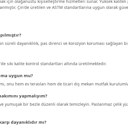
ak için olağanüstü kişiselleştirme hizmetleri sunar. Yüksek kalitel
mıştır. Çin'de üretilen ve ASTM standartlarına uygun olarak güveni
ılmıştır?
süreli dayanıklılık, pas direnci ve korozyon koruması sağlayan biri
de sıkı kalite kontrol standartları altında üretilmektedir.
anıma uygun mu?
mı, onu hem ev terasları hem de ticari dış mekan mutfak kurulumları
 bakımını yapmalıyım?
 ve yumuşak bir bezle düzenli olarak temizleyin. Paslanmaz çelik yü
rşı dayanıklıdır mı?