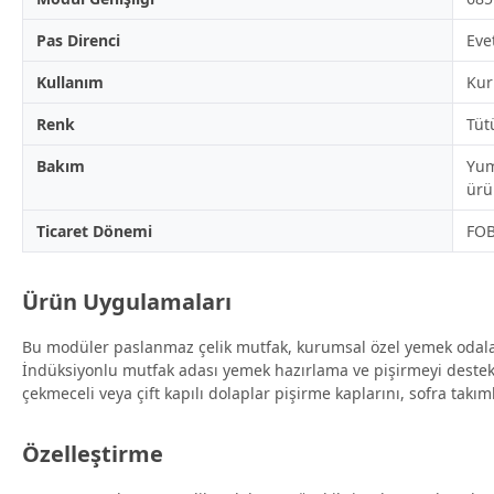
Pas Direnci
Eve
Kullanım
Kur
Renk
Tüt
Bakım
Yum
ürü
Ticaret Dönemi
FOB
Ürün Uygulamaları
Bu modüler paslanmaz çelik mutfak, kurumsal özel yemek odaları, 
İndüksiyonlu mutfak adası yemek hazırlama ve pişirmeyi destekl
çekmeceli veya çift kapılı dolaplar pişirme kaplarını, sofra takım
Özelleştirme