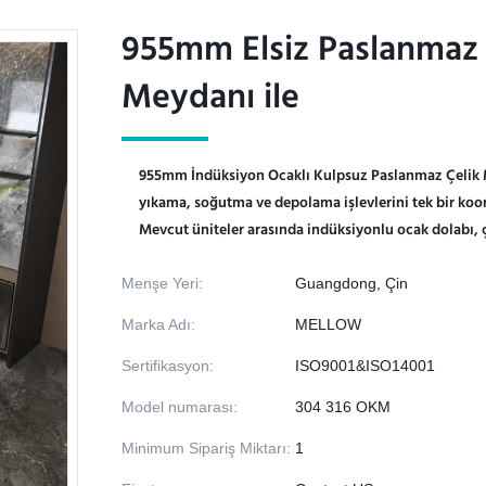
955mm Elsiz Paslanmaz 
955mm Elsiz Paslanmaz 
Meydanı ile
Meydanı ile
955mm İndüksiyon Ocaklı Kulpsuz Paslanmaz Çelik M
yıkama, soğutma ve depolama işlevlerini tek bir koor
Mevcut üniteler arasında indüksiyonlu ocak dolabı, ç
Menşe Yeri:
Guangdong, Çin
Marka Adı:
MELLOW
Sertifikasyon:
ISO9001&ISO14001
Model numarası:
304 316 OKM
Minimum Sipariş Miktarı:
1