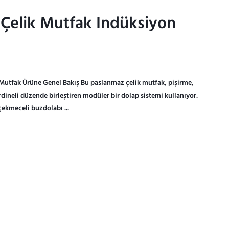
Çelik Mutfak Indüksiyon
Çelik Mutfak Indüksiyon
utfak Ürüne Genel Bakış Bu paslanmaz çelik mutfak, pişirme,
dineli düzende birleştiren modüler bir dolap sistemi kullanıyor.
ekmeceli buzdolabı ...