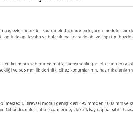
 işlevlerini tek bir koordineli düzende birleştiren modüler bir do
t kapılı dolap, lavabo ve bulaşık makinesi dolabı ve kapı tipi buzdo
ön kısımlara sahiptir ve mutfak adasındaki görsel kesintileri azalt
liği ve 685 mm'lik derinlik, cihaz konumlarının, hazırlık alanları
lmektedir. Bireysel modül genişlikleri 495 mm'den 1002 mm'ye ka
ır. Nihai düzenler saha ölçümlerine, elektrik kaynağına, sıhhi tesi