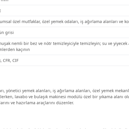
t
umsal özel mutfaklar, özel yemek odaları, iş ağırlama alanları ve ko
ün grisi
uşak nemli bir bez ve nötr temizleyiciyle temizleyin; su ve yiyecek ar
nlerden kaçının
, CFR, CIF
yönetici yemek alanları, iş ağırlama alanları, özel yemek mekanları
erken, lavabo ve bulaşık makinesi modülü özel bir yıkama alanı ol
larını ve hazırlama araçlarını düzenler.