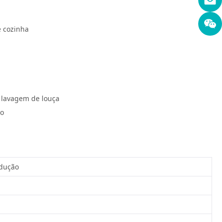
e cozinha
 lavagem de louça
so
ndução