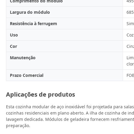
Comprimento do módulo
495
Largura do módulo
68
Resistência à ferrugem
Sim
Uso
Coz
Cor
Cin
Manutenção
Lim
clo
Prazo Comercial
FOB
Aplicações de produtos
Esta cozinha modular de aço inoxidável foi projetada para salas
cozinhas residenciais em plano aberto. A ilha de cozinha de i
lavagem dedicada. Módulos de geladeira fornecem resfriamento
preparação.