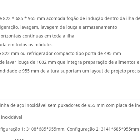
e 822 * 685 * 955 mm acomoda fogão de indução dentro da ilha d
rigeração, lavagem, lavagem de louça e armazenamento
rizontais contínuas em toda a ilha
ada em todos os módulos
de 822 mm ou refrigerador compacto tipo porta de 495 mm
e lavar louça de 1002 mm que integra preparação de alimentos e
ndidade e 955 mm de altura suportam um layout de projeto preci
inha de aço inoxidável sem puxadores de 955 mm com placa de i
 inoxidável
figuração 1: 3108*685*955mm; Configuração 2: 3141*685*955mm