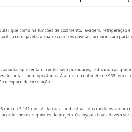
odular que combina funções de cozimento, lavagem, refrigeração
gorífico com gaveta, armário com três gavetas, armário com porta d
cionados apresentam frentes sem puxadores, reduzindo as quebras 
res de jantar contemporâneos. A altura do gabinete de 955 mm e
o e espaço de circulação.
08 mm ou 3.141 mm. As larguras individuais dos módulos variam 
cordo com os requisitos do projeto. Os layouts finais devem ser v