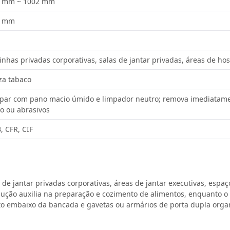
 mm ~ 1002 mm
5 mm
inhas privadas corporativas, salas de jantar privadas, áreas de ho
za tabaco
par com pano macio úmido e limpador neutro; remova imediatamen
ro ou abrasivos
, CFR, CIF
 de jantar privadas corporativas, áreas de jantar executivas, espaç
ndução auxilia na preparação e cozimento de alimentos, enquanto 
 embaixo da bancada e gavetas ou armários de porta dupla organi