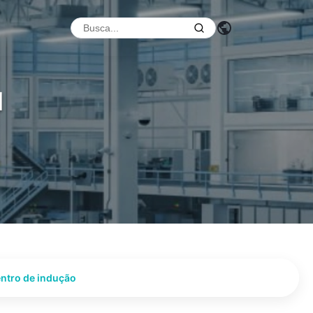
l
ntro de indução