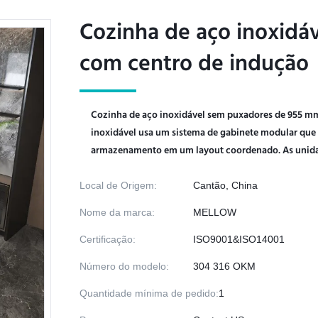
Cozinha de aço inoxid
Cozinha de aço inoxid
com centro de indução
com centro de indução
Cozinha de aço inoxidável sem puxadores de 955 mm
inoxidável usa um sistema de gabinete modular que
armazenamento em um layout coordenado. As unidade
Local de Origem:
Cantão, China
Nome da marca:
MELLOW
Certificação:
ISO9001&ISO14001
Número do modelo:
304 316 OKM
Quantidade mínima de pedido:
1