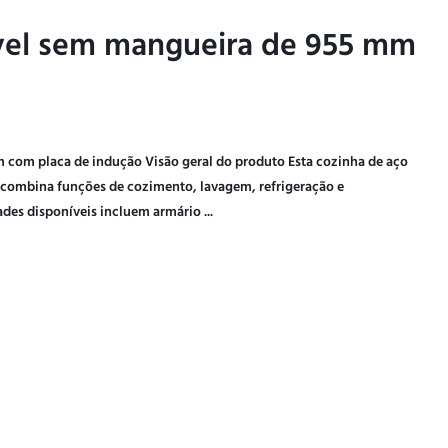
ável sem mangueira de 955 mm
ável sem mangueira de 955 mm
 com placa de indução Visão geral do produto Esta cozinha de aço
 combina funções de cozimento, lavagem, refrigeração e
s disponíveis incluem armário ...