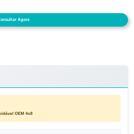
Consultar Agora
xidável OEM 4x8