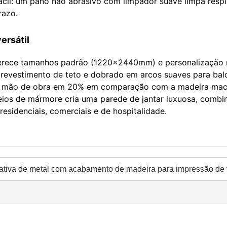
 fácil: um pano não abrasivo com limpador suave limpa resp
razo.
ersátil
e oferece tamanhos padrão (1220x2440mm) e personalização 
 revestimento de teto e dobrado em arcos suaves para balc
o de mão de obra em 20% em comparação com a madeira ma
eios de mármore cria uma parede de jantar luxuosa, combi
esidenciais, comerciais e de hospitalidade.
rativa de metal com acabamento de madeira para impressão de 