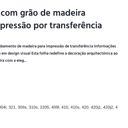
l com grão de madeira
l com grão de madeira
pressão por transferência
pressão por transferência
cabamento de madeira para impressão de transferência Informações
e em design visual Esta folha redefine a decoração arquitectónica ao
a com a eleg...
304l, 321, 309s, 310s, 2205, 409l, 410, 410s, 420, 420j1, 420j2, 4