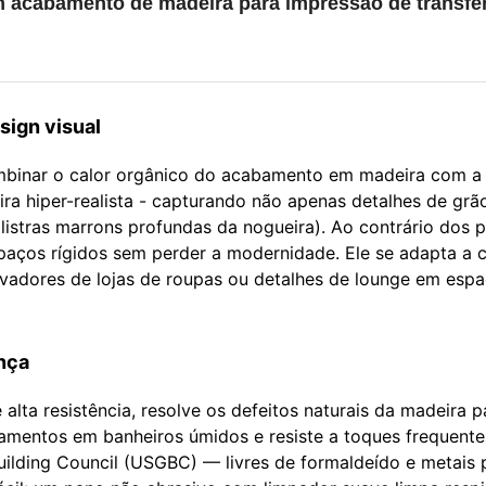
om acabamento de madeira para impressão de transfe
sign visual
ombinar o calor orgânico do acabamento em madeira com a 
ira hiper-realista - capturando não apenas detalhes de gr
listras marrons profundas da nogueira). Ao contrário dos p
paços rígidos sem perder a modernidade. Ele se adapta a 
ovadores de lojas de roupas ou detalhes de lounge em espa
nça
lta resistência, resolve os defeitos naturais da madeira pa
namentos em banheiros úmidos e resiste a toques frequente
ilding Council (USGBC) — livres de formaldeído e metais 