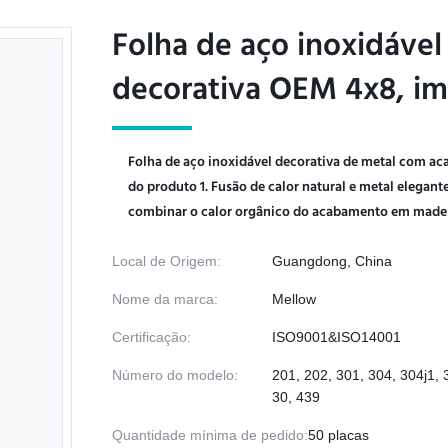
Folha de aço inoxidáve
Folha de aço inoxidáve
decorativa OEM 4x8, im
decorativa OEM 4x8, im
Folha de aço inoxidável decorativa de metal com a
do produto 1. Fusão de calor natural e metal elegant
combinar o calor orgânico do acabamento em madeir
Local de Origem:
Guangdong, China
Nome da marca:
Mellow
Certificação:
ISO9001&ISO14001
Número do modelo:
201, 202, 301, 304, 304j1, 
30, 439
Quantidade mínima de pedido:
50 placas