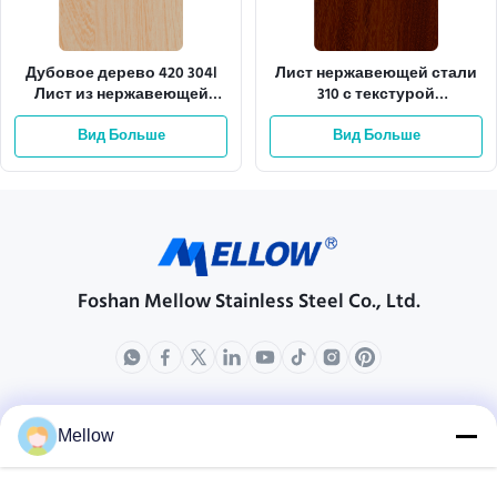
Дубовое дерево 420 304l
Лист нержавеющей стали
Лист из нержавеющей
310 с текстурой
стали для облицовки стен
камфорного дерева,
Вид Больше
устойчивый к моли, с
Вид Больше
низким содержанием ЛОС
Foshan Mellow Stainless Steel Co., Ltd.
продукты
О нас
Mellow
Направление компании