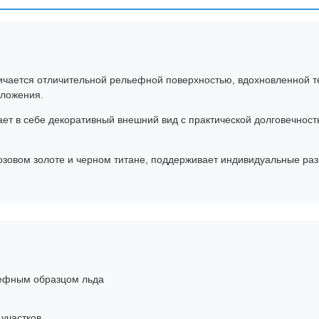
ается отличительной рельефной поверхностью, вдохновленной тек
иложения.
ет в себе декоративный внешний вид с практической долговечност
 розовом золоте и черном титане, поддерживает индивидуальные ра
ьефным образцом льда
 участков