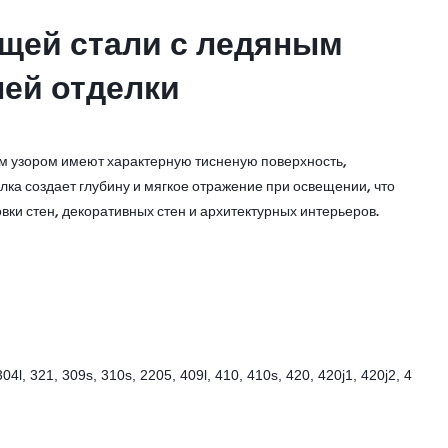
щей стали с ледяным
щей стали с ледяным
ней отделки
ней отделки
м узором имеют характерную тисненую поверхность,
лка создает глубину и мягкое отражение при освещении, что
ки стен, декоративных стен и архитектурных интерьеров.
304l, 321, 309s, 310s, 2205, 409l, 410, 410s, 420, 420j1, 420j2, 4