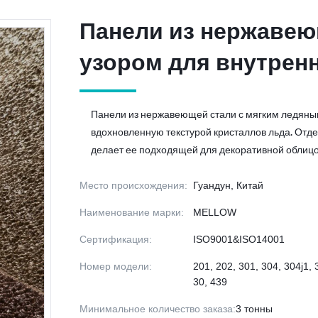
Панели из нержавею
Панели из нержавею
узором для внутрен
узором для внутрен
Панели из нержавеющей стали с мягким ледяны
вдохновленную текстурой кристаллов льда. Отде
делает ее подходящей для декоративной облицов
Место происхождения:
Гуандун, Китай
Наименование марки:
MELLOW
Сертификация:
ISO9001&ISO14001
Номер модели:
201, 202, 301, 304, 304j1, 
30, 439
Минимальное количество заказа:
3 тонны