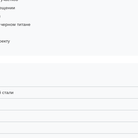
мещении
я
 черном титане
оекту
 стали