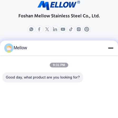
Foshan Mellow Stainless Steel Co., Ltd.
продукты
О нас
Mellow
Направление компании
Путешествие фабрики
9:31 PM
Проверка качества
Good day, what product are you looking for?
Случаи
Блоги
Новости
Получи бесплатную
цитату