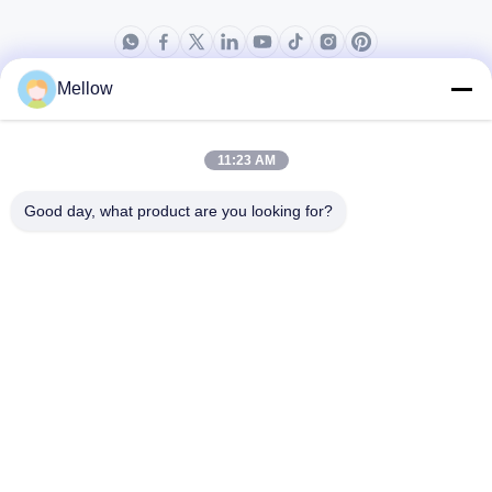
Mellow
producten
Over ons
Bedrijfprofiel
11:23 AM
Fabrieksreis
Good day, what product are you looking for?
Kwaliteitscontrole
Gevallen
Blogs
Nieuws
Krijg een gratis offerte
Tel.:
+86 13392232932
E-mail:
info@mellowsteel.com
Adres: Xinbao Plaza, Tiancheng Rd, Shunde District, Foshan,
Guangdong Province, China, 528041