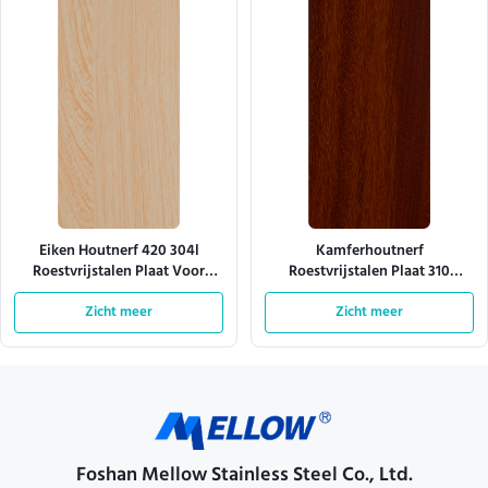
Eiken Houtnerf 420 304l
Kamferhoutnerf
Roestvrijstalen Plaat Voor
Roestvrijstalen Plaat 310
Wandbekleding
Motbestendig Laag VOS
Zicht meer
Zicht meer
Foshan Mellow Stainless Steel Co., Ltd.