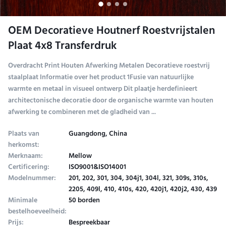
OEM Decoratieve Houtnerf Roestvrijstalen
Plaat 4x8 Transferdruk
Overdracht Print Houten Afwerking Metalen Decoratieve roestvrij
staalplaat Informatie over het product 1Fusie van natuurlijke
warmte en metaal in visueel ontwerp Dit plaatje herdefinieert
architectonische decoratie door de organische warmte van houten
afwerking te combineren met de gladheid van ...
Plaats van
Guangdong, China
herkomst:
Merknaam:
Mellow
Certificering:
ISO9001&ISO14001
Modelnummer:
201, 202, 301, 304, 304j1, 304l, 321, 309s, 310s,
2205, 409l, 410, 410s, 420, 420j1, 420j2, 430, 439
Minimale
50 borden
bestelhoeveelheid:
Prijs:
Bespreekbaar