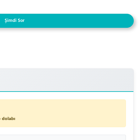
Şimdi Sor
 dolabı