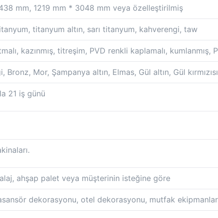
38 mm, 1219 mm * 3048 mm veya özelleştirilmiş
itanyum, titanyum altın, sarı titanyum, kahverengi, taw
rtmalı, kazınmış, titreşim, PVD renkli kaplamalı, kumlanmış,
i, Bronz, Mor, Şampanya altın, Elmas, Gül altın, Gül kırmızısı
la 21 iş günü
inaları.
laj, ahşap palet veya müşterinin isteğine göre
sansör dekorasyonu, otel dekorasyonu, mutfak ekipmanları,