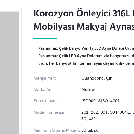
Korozyon Önleyici 316L
Korozyon Önleyici 316L
Mobilyası Makyaj Aynası
Mobilyası Makyaj Aynası
Paslanmaz Çelik Banyo Vanity LED Ayna Dolabı Ürün 
Paslanmaz Çelik LED Ayna Dolabımızla banyonuzu dö
ürün, her banyo stilini tamamlayan dayanıklılık ve mo
Menşe Yeri:
Guangdong, Çin
Marka Adı:
Mellow
Sertifikasyon:
ISO9001&ISO14001
Model numarası:
201, 202, 301, 304, 304j1, 
30, 439
Minimum Sipariş Miktarı:
50 tabak