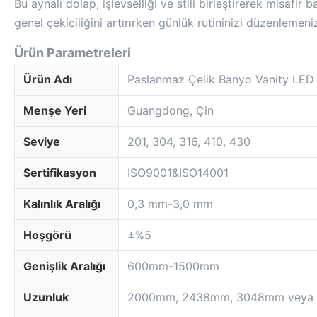
Bu aynalı dolap, işlevselliği ve stili birleştirerek misafi
genel çekiciliğini artırırken günlük rutininizi düzenlemen
Ürün Parametreleri
Ürün Adı
Paslanmaz Çelik Banyo Vanity LED
Menşe Yeri
Guangdong, Çin
Seviye
201, 304, 316, 410, 430
Sertifikasyon
ISO9001&ISO14001
Kalınlık Aralığı
0,3 mm-3,0 mm
Hoşgörü
±%5
Genişlik Aralığı
600mm-1500mm
Uzunluk
2000mm, 2438mm, 3048mm veya öze