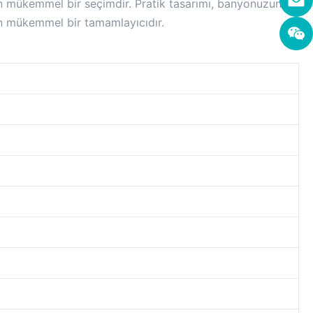
 için mükemmel bir seçimdir. Pratik tasarımı, banyonuzun
çin mükemmel bir tamamlayıcıdır.