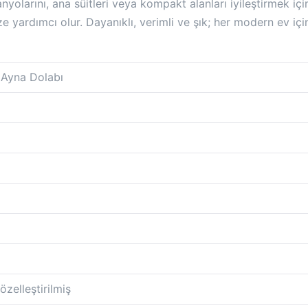
r banyolarını, ana süitleri veya kompakt alanları iyileştirmek
ize yardımcı olur. Dayanıklı, verimli ve şık; her modern ev i
 Ayna Dolabı
lleştirilmiş