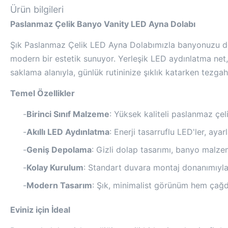
Ürün bilgileri
Paslanmaz Çelik Banyo Vanity LED Ayna Dolabı
Şık Paslanmaz Çelik LED Ayna Dolabımızla banyonuzu dönü
modern bir estetik sunuyor. Yerleşik LED aydınlatma net,
saklama alanıyla, günlük rutininize şıklık katarken tezgah
Temel Özellikler
-
Birinci Sınıf Malzeme
: Yüksek kaliteli paslanmaz çe
-
Akıllı LED Aydınlatma
: Enerji tasarruflu LED'ler, ayar
-
Geniş Depolama
: Gizli dolap tasarımı, banyo malze
-
Kolay Kurulum
: Standart duvara montaj donanımıyla 
-
Modern Tasarım
: Şık, minimalist görünüm hem çağd
Eviniz için İdeal