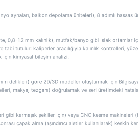
nyo aynaları, balkon depolama üniteleri), 8 adımlı hassas ü
te, 0,8–1,2 mm kalınlık), mutfak/banyo gibi ıslak ortamlar i
e tabi tutulur: kaliperler aracılığıyla kalınlık kontrolleri, yüz
için kimyasal bileşim analizi.
nım delikleri) göre 2D/3D modeller oluşturmak için Bilgisaya
lleri, makyaj tezgahı) doğrulamak ve seri üretimdeki hataları
i gibi karmaşık şekiller için) veya CNC kesme makineleri (b
nrası çapak alma (aşındırıcı aletler kullanılarak) keskin ken