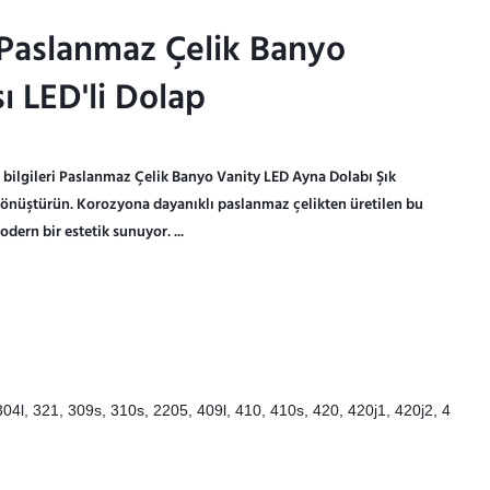
 Paslanmaz Çelik Banyo
 Paslanmaz Çelik Banyo
 LED'li Dolap
 LED'li Dolap
bilgileri Paslanmaz Çelik Banyo Vanity LED Ayna Dolabı Şık
nüştürün. Korozyona dayanıklı paslanmaz çelikten üretilen bu
dern bir estetik sunuyor. ...
304l, 321, 309s, 310s, 2205, 409l, 410, 410s, 420, 420j1, 420j2, 4