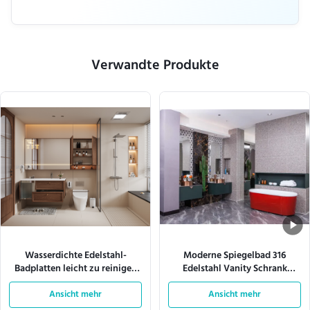
Verwandte Produkte
Wasserdichte Edelstahl-
Moderne Spiegelbad 316
Badplatten leicht zu reinigen
Edelstahl Vanity Schrank
ASTM Standard
Kupfer Becken Schrank
Korrosionsbeständig Langlebig
Ansicht mehr
Ansicht mehr
und für institutionelle Zwecke