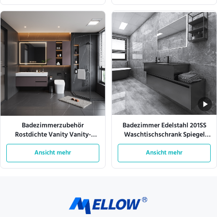
Badezimmerzubehör
Badezimmer Edelstahl 201SS
Rostdichte Vanity Vanity-
Waschtischschrank Spiegel
Einheit bietet lang anhaltende
Aufbewahrung Wandmontage
Rostdichte Vorteile und
Ansicht mehr
Ansicht mehr
stilvolle
Badezimmerdekoration