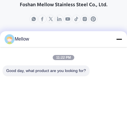
Foshan Mellow Stainless Steel Co., Ltd.
produits
ÜBER US
Mellow
Unternehmensprofil
Fabrik-Ausflug
11:22 PM
Qualitätskontrolle
Good day, what product are you looking for?
Fälle
Blogs
Nachrichten
Holen Sie sich ein
kostenloses Zitat
Telefon:
+86 13392232932