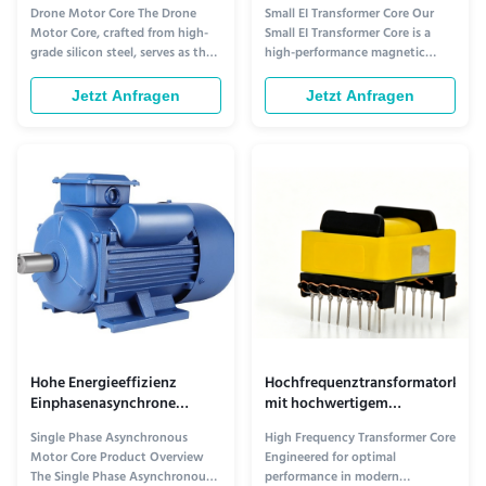
geringen Kernverlusten und
geringem Kernverlust, hoher
Drone Motor Core The Drone
Small EI Transformer Core Our
anpassbaren Abmessungen
Sättigungsfluxdichte und
Motor Core, crafted from high-
Small EI Transformer Core is a
präzise gestempelten
grade silicon steel, serves as the
high-performance magnetic
Laminationen
essential component in high-
component engineered for
performance drone propulsion
efficient power conversion and
Jetzt Anfragen
Jetzt Anfragen
systems. Engineered for precision
signal isolation in compact
and efficiency, it enables
electronic devices. Utilizing
smooth, responsive motor
precision-stamped silicon steel
operation by minimizing energy
laminations, this core forms the
loss and maximizing magnetic
essential component of small ...
flux ...
Hohe Energieeffizienz
Hochfrequenztransformatorkern
Einphasenasynchrone
mit hochwertigem
Motorenkerne mit geringer
Siliziumstahl für 10 kHz bis
Single Phase Asynchronous
High Frequency Transformer Core
Geräusch- und
500 kHz und anpassbare
Motor Core Product Overview
Engineered for optimal
Vibrationsstärke für
Abmessungen
The Single Phase Asynchronous
performance in modern