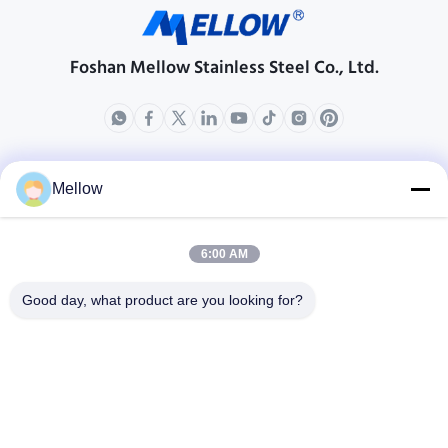
minimizing energy loss, reducing
making them ideal for
...
applications ...
Foshan Mellow Stainless Steel Co., Ltd.
produits
ÜBER US
Mellow
Unternehmensprofil
Fabrik-Ausflug
6:00 AM
Qualitätskontrolle
Good day, what product are you looking for?
Fälle
Blogs
Nachrichten
Holen Sie sich ein
kostenloses Zitat