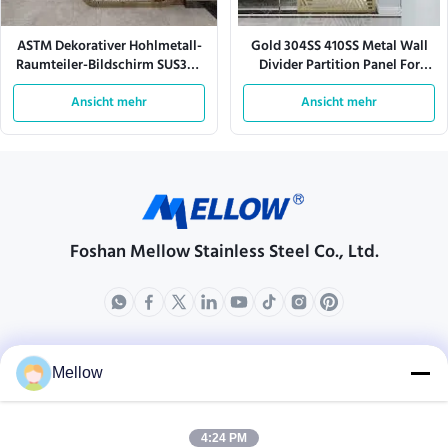
ASTM Dekorativer Hohlmetall-
Gold 304SS 410SS Metal Wall
Raumteiler-Bildschirm SUS304
Divider Partition Panel For
Kundenspezifisch
Room Home Decor
Ansicht mehr
Ansicht mehr
Foshan Mellow Stainless Steel Co., Ltd.
produits
ÜBER US
Mellow
Unternehmensprofil
Fabrik-Ausflug
4:24 PM