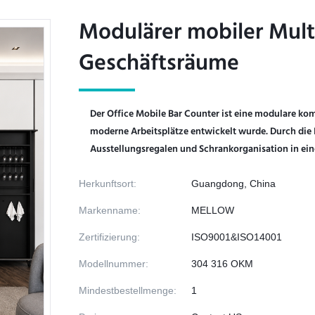
Modulärer mobiler Mult
Modulärer mobiler Mult
Geschäftsräume
Geschäftsräume
Der Office Mobile Bar Counter ist eine modulare ko
moderne Arbeitsplätze entwickelt wurde. Durch die
Ausstellungsregalen und Schrankorganisation in ei
Herkunftsort:
Guangdong, China
Markenname:
MELLOW
Zertifizierung:
ISO9001&ISO14001
Modellnummer:
304 316 OKM
Mindestbestellmenge:
1