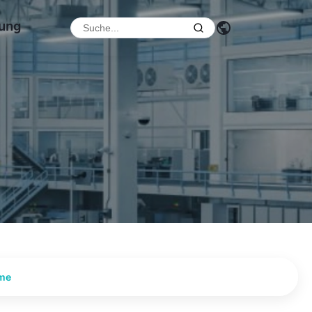
dung
ume