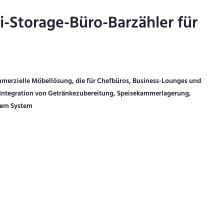
i-Storage-Büro-Barzähler für
i-Storage-Büro-Barzähler für
mmerzielle Möbellösung, die für Chefbüros, Business-Lounges und
 Integration von Getränkezubereitung, Speisekammerlagerung,
nem System