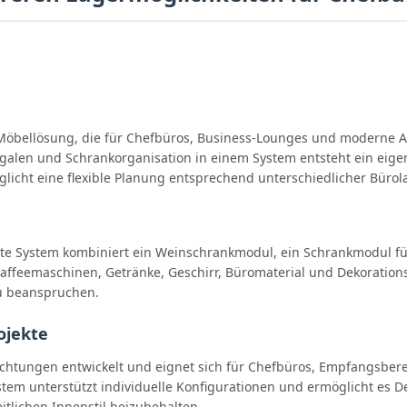
 Möbellösung, die für Chefbüros, Business-Lounges und moderne Ar
len und Schrankorganisation in einem System entsteht ein eigene
glicht eine flexible Planung entsprechend unterschiedlicher Büro
erte System kombiniert ein Weinschrankmodul, ein Schrankmodul fü
Kaffeemaschinen, Getränke, Geschirr, Büromaterial und Dekorations
u beanspruchen.
ojekte
richtungen entwickelt und eignet sich für Chefbüros, Empfangsb
tem unterstützt individuelle Konfigurationen und ermöglicht es
tlichen Innenstil beizubehalten.