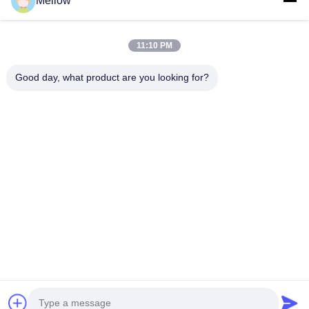
Mellow
企業紹介
生産現場
11:10 PM
品質管理
Good day, what product are you looking for?
場合
ブログ
ニュース
無料 の 引用 を 入手 す
る
Tel:
+86 13392232932
メールアドレス:
info@mellowsteel.com
住所: Xinbao Plaza, Tiancheng Rd, Shunde District, Foshan,
Guangdong Province, China, 528041
プライバシーポリシー規約
|
著作権 © 2025-2026 Foshan Mellow Stainless
Steel Co., Ltd.. . 複製権所有。.