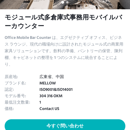
モジュール式多倉庫式事務用モバイルバ
ーカウンター
Office Mobile Bar Counter は、エグゼクティブ オフィス、ビジネ
ス ラウンジ、現代の職場向けに設計されたモジュール式の商業用
家具ソリューションです。飲料の準備、パントリーの保管、陳列
棚、キャビネットの整理を 1 つのシステムに統合することによ
り、
原産地:
広東省、中国
ブランド名:
MELLOW
認定:
ISO9001&ISO14001
モデル番号:
304 316 OKM
最低注文数量:
1
価格:
Contact US
今すぐ問い合わせ