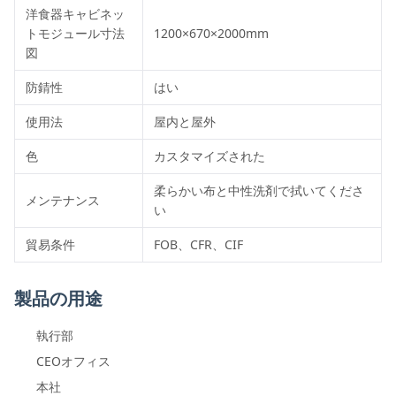
洋食器キャビネッ
トモジュール寸法
1200×670×2000mm
図
防錆性
はい
使用法
屋内と屋外
色
カスタマイズされた
柔らかい布と中性洗剤で拭いてくださ
メンテナンス
い
貿易条件
FOB、CFR、CIF
製品の用途
執行部
CEOオフィス
本社