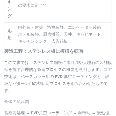
キ
の要求に応じて
ン
グ
内外装・建築・浴室装飾、エレベーター装飾、
応
ホテル装飾、厨房機器、天井、キャビネット、
用
キッチンシンク、広告銘板
製造工程：ステンレス板に模様を転写
この文書では、ステンレス鋼板に木目調や大理石の装飾模
様を施す合理的な製造プロセスの概要を説明します。コア
技術は、ベースカラー用の PVD ​​真空コーティングと、詳
細なパターン用の熱転写プロセスを組み合わせたもので
す。
全体の流れ図
基板前処理 → PVD真空コーティング → 熱転写 → 後処理