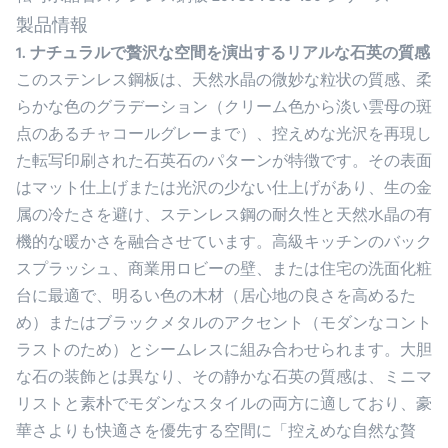
製品情報
1. ナチュラルで贅沢な空間を演出するリアルな石英の質感
このステンレス鋼板は、天然水晶の微妙な粒状の質感、柔
らかな色のグラデーション（クリーム色から淡い雲母の斑
点のあるチャコールグレーまで）、控えめな光沢を再現し
た転写印刷された石英石のパターンが特徴です。その表面
はマット仕上げまたは光沢の少ない仕上げがあり、生の金
属の冷たさを避け、ステンレス鋼の耐久性と天然水晶の有
機的な暖かさを融合させています。高級キッチンのバック
スプラッシュ、商業用ロビーの壁、または住宅の洗面化粧
台に最適で、明るい色の木材（居心地の良さを高めるた
め）またはブラックメタルのアクセント（モダンなコント
ラストのため）とシームレスに組み合わせられます。大胆
な石の装飾とは異なり、その静かな石英の質感は、ミニマ
リストと素朴でモダンなスタイルの両方に適しており、豪
華さよりも快適さを優先する空間に「控えめな自然な贅