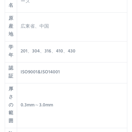
ーズ
名
原
産
広東省、中国
地
学
201、304、316、410、430
年
認
ISO9001&ISO14001
証
厚
さ
の
0.3mm～3.0mm
範
囲