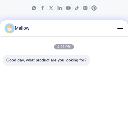
製品
会社情報
Mellow
企業紹介
生産現場
4:03 PM
品質管理
Good day, what product are you looking for?
場合
ブログ
ニュース
無料 の 引用 を 入手 す
る
Tel:
+86 13392232932
メールアドレス:
info@mellowsteel.com
住所: Xinbao Plaza, Tiancheng Rd, Shunde District, Foshan,