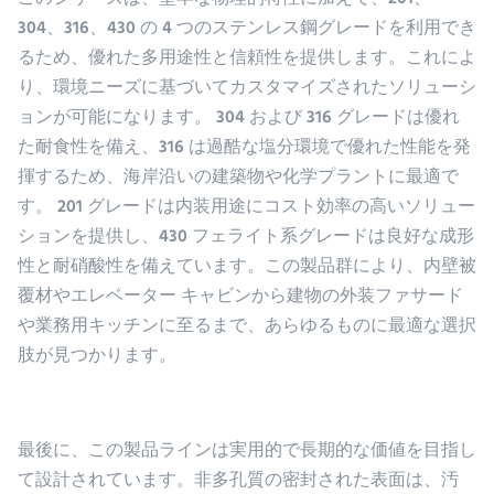
このシリーズは、堅牢な物理的特性に加えて、201、
304、316、430 の 4 つのステンレス鋼グレードを利用でき
るため、優れた多用途性と信頼性を提供します。これによ
り、環境ニーズに基づいてカスタマイズされたソリューシ
ョンが可能になります。 304 および 316 グレードは優れ
た耐食性を備え、316 は過酷な塩分環境で優れた性能を発
揮するため、海岸沿いの建築物や化学プラントに最適で
す。 201 グレードは内装用途にコスト効率の高いソリュー
ションを提供し、430 フェライト系グレードは良好な成形
性と耐硝酸性を備えています。この製品群により、内壁被
覆材やエレベーター キャビンから建物の外装ファサード
や業務用キッチンに至るまで、あらゆるものに最適な選択
肢が見つかります。
最後に、この製品ラインは実用的で長期的な価値を目指し
て設計されています。非多孔質の密封された表面は、汚