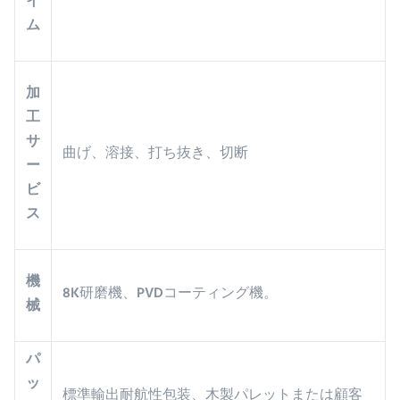
イ
ム
加
工
サ
曲げ、溶接、打ち抜き、切断
ー
ビ
ス
機
8K研磨機、PVDコーティング機。
械
パ
ッ
標準輸出耐航性包装、木製パレットまたは顧客