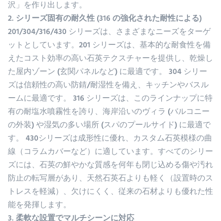
沢」を作り出します。
2. シリーズ固有の耐久性 (316 の強化された耐性による)
201/304/316/430 シリーズは、さまざまなニーズをターゲ
ットとしています。201 シリーズは、基本的な耐食性を備
えたコスト効率の高い石英テクスチャーを提供し、乾燥し
た屋内ゾーン (玄関パネルなど) に最適です。 304 シリー
ズは信頼性の高い防錆/耐湿性を備え、キッチンやバスル
ームに最適です。 316 シリーズは、このラインナップに特
有の耐塩水噴霧性を誇り、海岸沿いのヴィラ (バルコニー
の外装) や湿気の多い場所 (スパのプールサイド) に最適で
す。 430シリーズは成形性に優れ、カスタム石英模様の曲
線（コラムカバーなど）に適しています。すべてのシリー
ズには、石英の鮮やかな質感を何年も閉じ込める傷や汚れ
防止の転写層があり、天然石英石よりも軽く（設置時のス
トレスを軽減）、欠けにくく、従来の石材よりも優れた性
能を発揮します。
3. 柔軟な設置でマルチシーンに対応