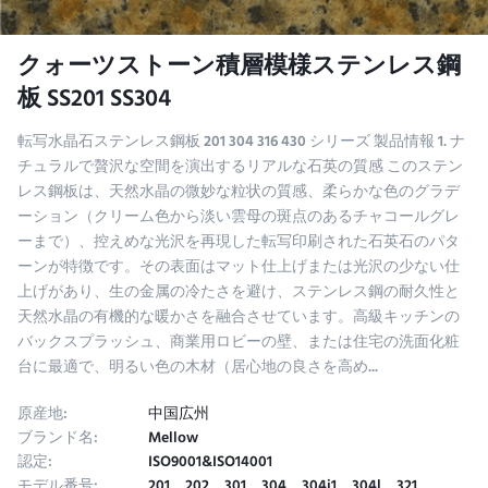
クォーツストーン積層模様ステンレス鋼
板 SS201 SS304
転写水晶石ステンレス鋼板 201 304 316 430 シリーズ 製品情報 1. ナ
チュラルで贅沢な空間を演出するリアルな石英の質感​ このステン
レス鋼板は、天然水晶の微妙な粒状の質感、柔らかな色のグラデ
ーション（クリーム色から淡い雲母の斑点のあるチャコールグレ
ーまで）、控えめな光沢を再現した転写印刷された石英石のパタ
ーンが特徴です。その表面はマット仕上げまたは光沢の少ない仕
上げがあり、生の金属の冷たさを避け、ステンレス鋼の耐久性と
天然水晶の有機的な暖かさを融合させています。高級キッチンの
バックスプラッシュ、商業用ロビーの壁、または住宅の洗面化粧
台に最適で、明るい色の木材（居心地の良さを高め...
原産地:
中国広州
ブランド名:
Mellow
認定:
ISO9001&ISO14001
モデル番号:
201、202、301、304、304j1、304l、321、