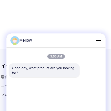
ned for
ity. Its
, mirror-
...
Mellow
3:50 AM
イベント
Good day, what product are you looking 
引用を要求しなさい
for?
場合
Tel: +86 13392232932
ニュース
メールアドレス:
info@mellowsteel.com
ブログ