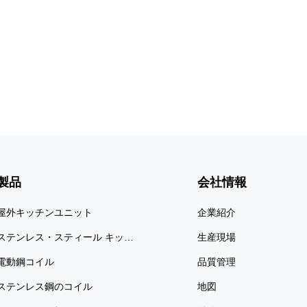
le, corrosion-resistant
Mirror Stainless Steel Coil, desig
e in both cold-rolled and
exceptional reflectivity and durabil
 These coils are ideal for
polished surface delivers a flawless
equiring durability,
like finish, ideal for decorative 
ability, ...
製品
会社情報
屋外キッチンユニット
企業紹介
ステンレス・スティール キッチン
生産現場
電動鋼コイル
品質管理
ステンレス鋼のコイル
地図