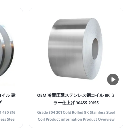
鋼コイル 建
OEM 冷間圧延ステンレス鋼コイル 8K ミ
プ
ラー仕上げ 304SS 201SS
4 430 316
Grade 304 201 Cold Rolled 8K Stainless Steel
ess Steel
Coil Product information Product Overview
ion
Grade 304 201 Cold Rolled 8K Stainless Steel