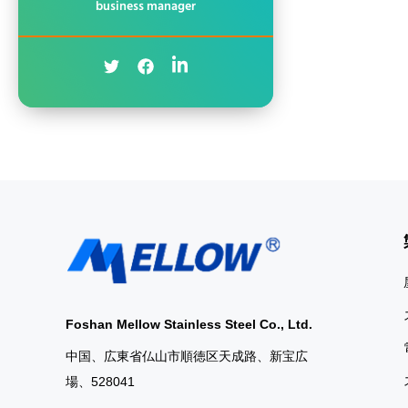
business manager
coils are versati
materials availabl
hot-rolled variants.
applications r
form
Foshan Mellow Stainless Steel Co., Ltd.
中国、広東省仏山市順徳区天成路、新宝広
場、528041