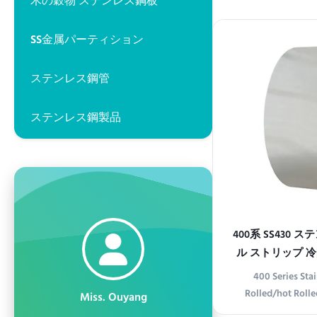
木の穀物 ステンレス鋼板
Durability Our 201
steel coils are c
SS金属パーティション
deliver exceptiona
resistance. Ide
ステンレス鋼管
ind
ステンレス鋼製品
400系 SS430
ル ストリップ 冷
400 Series Stai
Rolled/hot Rolle
Miss. Ouyang
Product Overview 4