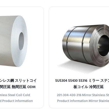
, 304, and 430 stainless
industrial and commercial applicat
rafted with precision to
hot-rolled stainless steel coils c
l strength and corrosion
durability and versatility. Available 
al for a wide range of
201, 304, 430, and 316, these coil
ustrial ...
 ステンレス鋼 スリットコイ
SUS304 SS430 SS316 ミラー 
間圧延 熱間圧延 ODM
板コイル 冷間圧延
nless Steel Coil Cold
201-304-430-316 Mirror Stainless St
d Product information
Product information Mirror Stainle
00 series stainless steel
Coil Elevate your projects with ou