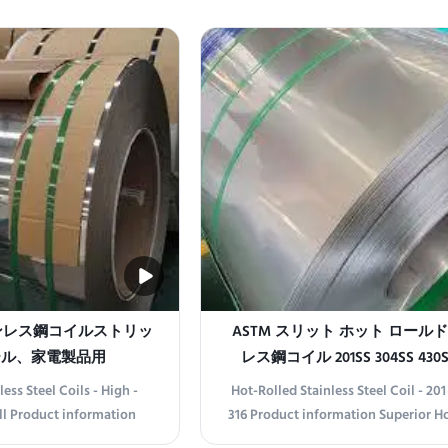
m, 1219mm, 1500mm,
applications, our stainless steel nar
m, 2500mm, 3000mm,
are available in grades 201, 304, 430
ard ASTM, JIS, AISI, GB,
Each grade offers unique propertie
, 2B, NO.1, NO.4, 4K, HL,
diverse industrial needs, combini
Cold Rolled, Hot ...
 ステンレス鋼コイルストリッ
ASTM スリット ホット ロール
ール、家電製品用
レス鋼コイル 201SS 304SS 430SS
ess Steel Coils - High -
Hot-Rolled Stainless Steel Coil - 20
ll Product information
316 Product information Superior H
Coils for Unmatched
Stainless Steel Coils Ideal for de