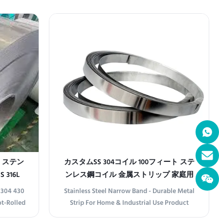
row strips
Coil combines durability with a brilliant
, and 316.
mirror-like finish. Ideal for decorative and
s to meet
functional applications, this coil offers
ng ...
corrosion resistance, ease of ...
ド ステン
カスタムSS 304コイル 100フィート ステ
 316L
ンレス鋼コイル 金属ストリップ 家庭用
工業用
1 304 430
Stainless Steel Narrow Band - Durable Metal
ot-Rolled
Strip For Home & Industrial Use Product
manding
information Premium Stainless Steel Narrow