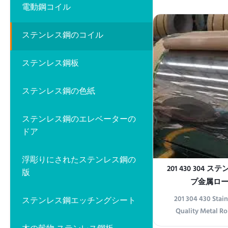
電動鋼コイル
600mm, 1000m
1800mm, 2000m
3500mm, etc Stand
ステンレス鋼のコイル
DIN, EN Surface BA
8K Technique 
ステンレス鋼板
ステンレス鋼の色紙
ステンレス鋼のエレベーターの
ドア
浮彫りにされたステンレス鋼の
201 430 304
版
プ金属ロ
201 304 430 Stainl
ステンレス鋼エッチングシート
Quality Metal Ro
Premium Metal 