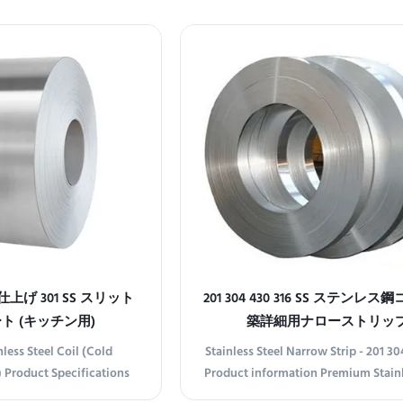
表面仕上げ 301 SS スリット
201 304 430 316 SS ステンレス
ト (キッチン用)
築詳細用ナローストリッ
nless Steel Coil (Cold
Stainless Steel Narrow Strip - 201 30
) Product Specifications
Product information Premium Stainl
ss 0.3-22mm Width 40mm-
Narrow Strips Ideal for precis