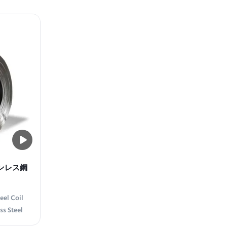
ions, our
Band Ideal for both home DIY projects and
ombine
industrial applications, this stainless steel
in grades
narrow band offers exceptional durability
s ...
and corrosion resistance. Its sleek design ...
ステンレス鋼
eel Coil
ss Steel
r premium