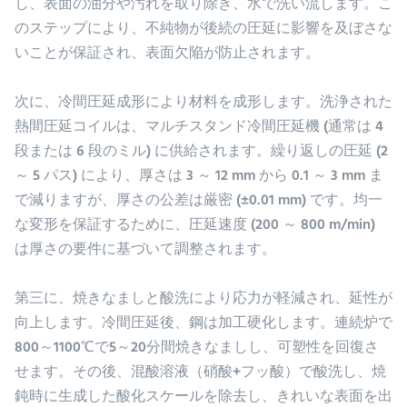
し、表面の油分や汚れを取り除き、水で洗い流します。こ
のステップにより、不純物が後続の圧延に影響を及ぼさな
いことが保証され、表面欠陥が防止されます。
次に、冷間圧延成形により材料を成形します。洗浄された
熱間圧延コイルは、マルチスタンド冷間圧延機 (通常は 4
段または 6 段のミル) に供給されます。繰り返しの圧延 (2
～ 5 パス) により、厚さは 3 ～ 12 mm から 0.1 ～ 3 mm ま
で減りますが、厚さの公差は厳密 (±0.01 mm) です。均一
な変形を保証するために、圧延速度 (200 ～ 800 m/min)
は厚さの要件に基づいて調整されます。
第三に、焼きなましと酸洗により応力が軽減され、延性が
向上します。冷間圧延後、鋼は加工硬化します。連続炉で
800～1100℃で5～20分間焼きなましし、可塑性を回復さ
せます。その後、混酸溶液（硝酸+フッ酸）で酸洗し、焼
鈍時に生成した酸化スケールを除去し、きれいな表面を出