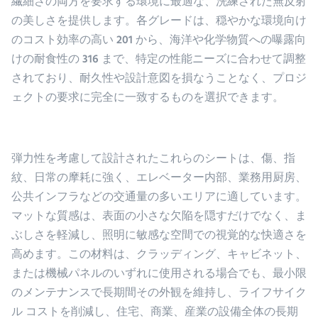
繊細さの両方を要求する環境に最適な、洗練された無反射
の美しさを提供します。各グレードは、穏やかな環境向け
のコスト効率の高い 201 から、海洋や化学物質への曝露向
けの耐食性の 316 まで、特定の性能ニーズに合わせて調整
されており、耐久性や設計意図を損なうことなく、プロジ
ェクトの要求に完全に一致するものを選択できます。
弾力性を考慮して設計されたこれらのシートは、傷、指
紋、日常の摩耗に強く、エレベーター内部、業務用厨房、
公共インフラなどの交通量の多いエリアに適しています。
マットな質感は、表面の小さな欠陥を隠すだけでなく、ま
ぶしさを軽減し、照明に敏感な空間での視覚的な快適さを
高めます。この材料は、クラッディング、キャビネット、
または機械パネルのいずれに使用される場合でも、最小限
のメンテナンスで長期間その外観を維持し、ライフサイク
ル コストを削減し、住宅、商業、産業の設備全体の長期