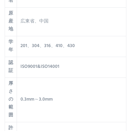
名
原
産
広東省、中国
地
学
201、304、316、410、430
年
認
ISO9001&ISO14001
証
厚
さ
の
0.3mm～3.0mm
範
囲
許