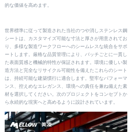
的な価値を高めます。
世界標準に従って製造された当社のつや消しステンレス鋼
シートは、カスタマイズ可能な寸法と厚さが用意されてお
り、多様な製造ワークフローへのシームレスな統合をサポ
ートします。厳格な品質管理により、バッチごとに一貫し
た表面質感と機械的特性が保証されます。環境に優しい製
造方法と完全なリサイクル可能性を備えたこれらのシート
は、持続可能な建築慣行に適合します。堅牢なパフォーマ
ンス、控えめなエレガンス、環境への責任を兼ね備えた素
材を選択してください。次のプロジェクトをコンセプトか
ら永続的な現実へと高めるように設計されています。