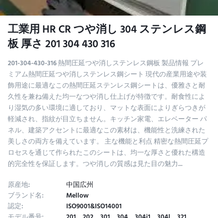
工業用 HR CR つや消し 304 ステンレス鋼
板 厚さ 201 304 430 316
201-304-430-316 熱間圧延つや消しステンレス鋼板 製品情報 プレ
ミアム熱間圧延つや消しステンレス鋼シート 現代の産業用途や装
飾用途に最適なこの熱間圧延ステンレス鋼シートは、優雅さと耐
久性を兼ね備えた均一なつや消し仕上げが特徴です。耐食性によ
り湿気の多い環境に適しており、マットな表面によりぎらつきが
軽減され、指紋が目立ちません。キッチン家電、エレベーター パ
ネル、建築アクセントに最適なこの素材は、機能性と洗練された
美しさの両方を備えています。 主な機能と利点 精密な熱間圧延プ
ロセスを通じて作られたこのシートは、均一な厚さと優れた構造
的完全性を保証します。つや消しの質感は見た目の魅力...
原産地:
中国広州
ブランド名:
Mellow
認定:
ISO9001&ISO14001
モデル番号:
201、202、301、304、304j1、304l、321、