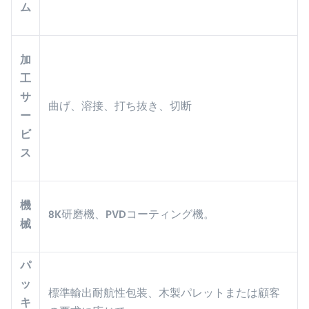
ム
加
工
サ
曲げ、溶接、打ち抜き、切断
ー
ビ
ス
機
8K研磨機、PVDコーティング機。
械
パ
ッ
標準輸出耐航性包装、木製パレットまたは顧客
キ