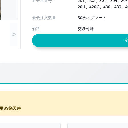
モデル番号:
201、202、301、304、304
20j1、420j2、430、439、
最低注文数量:
50枚のプレート
価格:
交渉可能
>
用SS偽天井