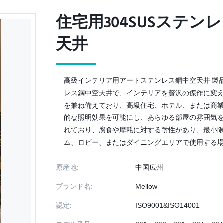
住宅用304SUSステン
住宅用304SUSステン
天井
天井
高級インテリア用アートステンレス鋼中空天井 製
レス鋼中空天井で、インテリアを贅沢の傑作に変
を兼ね備えており、高級住宅、ホテル、または商
的な照明効果を可能にし、あらゆる部屋の雰囲気
れており、腐食や摩耗に対する耐性があり、最小
ム、ロビー、またはダイニングエリアで使用する場合
原産地:
中国広州
ブランド名:
Mellow
認定:
ISO9001&ISO14001