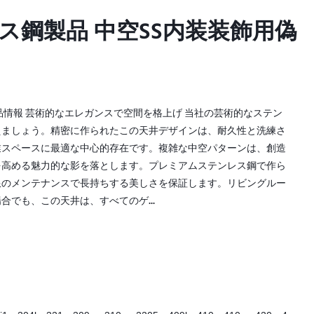
レス鋼製品 中空SS内装装飾用偽
レス鋼製品 中空SS内装装飾用偽
品情報 芸術的なエレガンスで空間を格上げ 当社の芸術的なステン
えましょう。精密に作られたこの天井デザインは、耐久性と洗練さ
業スペースに最適な中心的存在です。複雑な中空パターンは、創造
を高める魅力的な影を落とします。プレミアムステンレス鋼で作ら
限のメンテナンスで長持ちする美しさを保証します。リビングルー
でも、この天井は、すべてのゲ...