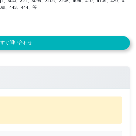
j1、304l、321、309s、310s、2205、409l、410、410s、420、4
409l、443、444、等
今すぐ問い合わせ