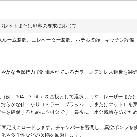
パレットまたは顧客の要求に応じて
/バスルーム装飾、エレベーター装飾、ホテル装飾、キッチン設
鮮やかな色保持力で評価されているカラーステンレス鋼板を製
（例：304、316L）を基板として選択します。レーザーま
、滑らかな仕上がり（ミラー、ブラッシュ、またはマット）を
着性を確保するために不可欠です。最後に、水分残留を防ぐた
定具にロードします。チャンバーを密閉し、真空ポンプを使用して
酸化や多孔性などの欠陥を回避します。