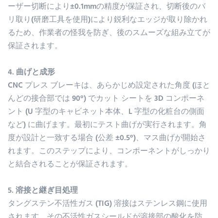
ーザー切断により±0.1mmの精度が保証され、切断後のバ
リ取り(研磨工具を使用)により鋭利なエッジが取り除かれ
るため、作業者の怪我を防ぎ、後のスムーズな組み立てが
保証されます。
4. 曲げと成形
CNC プレス ブレーキは、あらかじめ設定された角度 (ほと
んどの接合部では 90°) でカット シートを 3D コンポーネ
ント (U 字型のキャビネット本体、L 字型の化粧台の側面
など) に曲げます。最初にテスト曲げが実行されます。角
度が設計と一致する場合 (公差 ±0.5°)、マス曲げが開始さ
れます。このステップにより、コンポーネントがしっかり
と結合されることが保証されます。
5. 溶接と継ぎ目処理
タングステン不活性ガス (TIG) 溶接はステンレス鋼に使用
されます。その不活性ガスシールドが溶接部の酸化を防