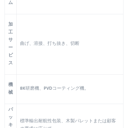
ム
加
工
サ
曲げ、溶接、打ち抜き、切断
ー
ビ
ス
機
8K研磨機、PVDコーティング機。
械
パ
ッ
標準輸出耐航性包装、木製パレットまたは顧客
キ