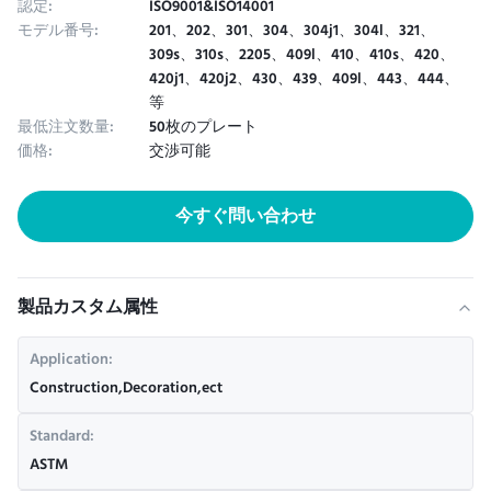
認定:
ISO9001&ISO14001
モデル番号:
201、202、301、304、304j1、304l、321、
309s、310s、2205、409l、410、410s、420、
420j1、420j2、430、439、409l、443、444、
等
最低注文数量:
50枚のプレート
価格:
交渉可能
今すぐ問い合わせ
製品カスタム属性
Application:
Construction,Decoration,ect
Standard:
ASTM