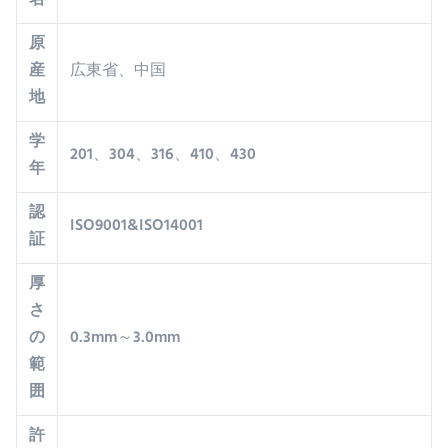
名
原
産
広東省、中国
地
学
201、304、316、410、430
年
認
ISO9001&ISO14001
証
厚
さ
の
0.3mm～3.0mm
範
囲
許