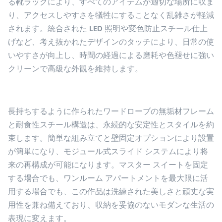
る靴ラックにより、すべてのアイテムが適切な場所に収ま
り、アクセスしやすさを犠牲にすることなく乱雑さが軽減
されます。統合された LED 照明や変色防止スチール仕上
げなど、考え抜かれたデザインのタッチにより、日常の使
いやすさが向上し、時間の経過による磨耗や色褪せに強い
クリーンで高級な外観を維持します。
長持ちするように作られたワードローブの無垢材フレーム
と耐食性スチール構造は、永続的な安定性とスタイルを約
束します。簡単な組み立てと壁固定オプションにより設置
が簡単になり、モジュール式スライド システムにより将
来の再構成が可能になります。マスター スイートを固定
する場合でも、ワンルーム アパートメントを最大限に活
用する場合でも、この作品は洗練された美しさと頑丈な実
用性を兼ね備えており、収納を妥協のないモダンな生活の
表現に変えます。