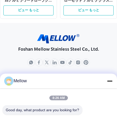
SSアルミラワードローブクロ
ローゼット アルミラ グラス用
ーゼット（ハンギング＆スト
棚 引き出し OEM
レージ付き）
ビュー もっと
ビュー もっと
Foshan Mellow Stainless Steel Co., Ltd.
製品
会社情報
Mellow
企業紹介
生産現場
8:26 AM
品質管理
Good day, what product are you looking for?
場合