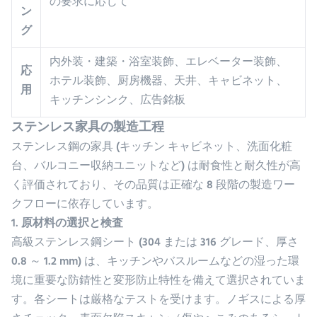
の要求に応じて
ン
グ
内外装・建築・浴室装飾、エレベーター装飾、
応
ホテル装飾、厨房機器、天井、キャビネット、
用
キッチンシンク、広告銘板
ステンレス家具の製造工程
ステンレス鋼の家具 (キッチン キャビネット、洗面化粧
台、バルコニー収納ユニットなど) は耐食性と耐久性が高
く評価されており、その品質は正確な 8 段階の製造ワー
クフローに依存しています。
1. 原材料の選択と検査
高級ステンレス鋼シート (304 または 316 グレード、厚さ
0.8 ～ 1.2 mm) は、キッチンやバスルームなどの湿った環
境に重要な防錆性と変形防止特性を備えて選択されていま
す。各シートは厳格なテストを受けます。ノギスによる厚