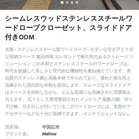
シームレスウッドステンレススチールワ
ードローブクローゼット、スライドドア
付きODM
木製 - ステンレススチール製ワードローブ - モダンな引き戸と十分
な収納スペース 製品情報 エレガントで耐久性のあるストレージ ソ
リューション この木材とステンレススチールのワードローブは、
時代を超越した美しさと現代的な機能性を兼ね備えています。高
品質のステンレス鋼と高級木材で作られており、優れた耐久性と
洗練された現代的な外観を提供します。スムーズなスライドドア
はスペースを節約しながら、どんな部屋にも洗練された雰囲気を
与えます。 広々として整理整頓されたインテリア 複数の棚、吊り
下げ棒、引き出しが付いているこのワードローブには、衣類やア
クセサリーなどを十分に収納できます。インテリジェントなレ...
原産地:
中国広州
ブランド名:
Mellow