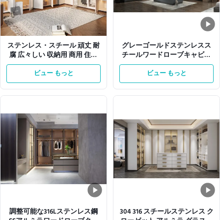
ステンレス・スチール 頑丈 耐
グレーゴールドステンレスス
腐 広々しい 収納用 商用 住宅
チールワードローブキャビネ
用
ットSSアルミラガラスドア付
ビュー もっと
ビュー もっと
き衣類用
調整可能な316Lステンレス鋼
304 316 スチールステンレス ク